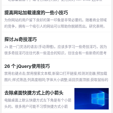
目；对图标使用SVG；优化显示文本；对纯CSS滑块使用 max-hei
ght；继承 box-sizing
提高网站加载速度的一些小技巧
为你网站的用户留下良好的第一印象是非常必要的。随着商业领域
的竞争，拥有一个吸引人的网站可以帮助你脱颖而出。研究表明，
如果加载时间超过3秒，会有 40％ 的用户放弃访问你的网站
探讨Js奇技淫巧
Js 是一门灵活的语言(手动滑稽)。应该多学习一些奇技淫巧，因为
很多奇技淫巧往往代表一些混合的知识，往往会有一些新奇的思考
与体验（怎么我想不出来？）
26 个 jQuery使用技巧
禁用右键点击;禁用搜索文本框;新窗口打开链接;检测浏览器;预加载
图片;样式筛选;列高度相同;字体大小调整;返回页面顶部;获取鼠标的
xy坐标;验证元素是否为空;替换元素
去除桌面快捷方式上的小箭头
电脑桌面上默认快捷方式左下角是有个小箭
头的。很多用户可能不习惯快捷方式小箭
头。那怎么去掉呢？新建一个TXT文档（文