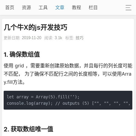
首页
资源
工具
文章
教程
栏目
几个牛X的js开发技巧
更新日期:
2019-11-20
阅读:
3.1k
标签:
技巧
1. 确保数组值
使用 grid ，需要重新创建原始数据，并且每行的列长度可能
不匹配， 为了确保不匹配行之间的长度相等，可以使用Arra
y.fill方法。
let array = Array(5).fill(‘‘);

console.log(array); // outputs (5) ["", "", "", "", "
2. 获取数组唯一值