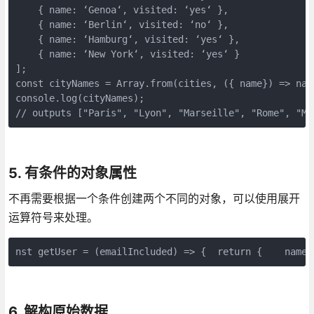
    { name: ‘Genoa‘, visited: ‘yes‘ },

    { name: ‘Berlin‘, visited: ‘no‘ },

    { name: ‘Hamburg‘, visited: ‘yes‘ },

    { name: ‘New York‘, visited: ‘yes‘ }

];

const cityNames = Array.from(cities, ({ name}) => name
console.log(cityNames);

// outputs ["Paris", "Lyon", "Marseille", "Rome", "Mi
5. 有条件的对象属性
不再需要根据一个条件创建两个不同的对象，可以使用展开
运算符号来处理。
nst getUser = (emailIncluded) => {  return {    name:
6. 解构原始数据