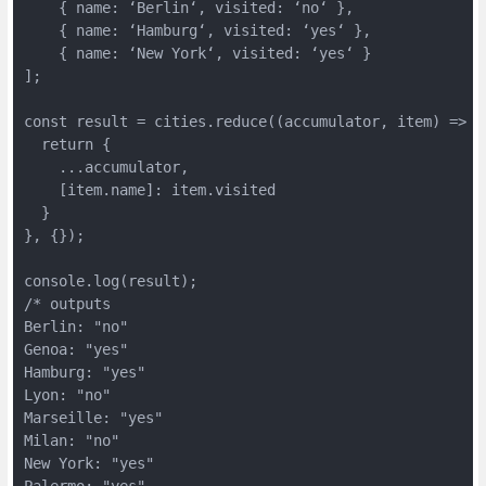
    { name: ‘Berlin‘, visited: ‘no‘ },

    { name: ‘Hamburg‘, visited: ‘yes‘ },

    { name: ‘New York‘, visited: ‘yes‘ }

];

const result = cities.reduce((accumulator, item) => {

  return {

    ...accumulator,

    [item.name]: item.visited

  }

}, {});

console.log(result);

/* outputs

Berlin: "no"

Genoa: "yes"

Hamburg: "yes"

Lyon: "no"

Marseille: "yes"

Milan: "no"

New York: "yes"

Palermo: "yes"
