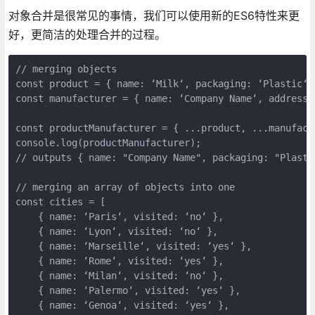
对象合并是很常见的事情，我们可以使用新的ES6特性来更
好，更简洁的处理合并的过程。
// merging objects

const product = { name: ‘Milk‘, packaging: ‘Plastic‘, 
const manufacturer = { name: ‘Company Name‘, address:
const productManufacturer = { ...product, ...manufactu
console.log(productManufacturer); 

// outputs { name: "Company Name", packaging: "Plasti
// merging an array of objects into one

const cities = [

    { name: ‘Paris‘, visited: ‘no‘ },

    { name: ‘Lyon‘, visited: ‘no‘ },

    { name: ‘Marseille‘, visited: ‘yes‘ },

    { name: ‘Rome‘, visited: ‘yes‘ },

    { name: ‘Milan‘, visited: ‘no‘ },

    { name: ‘Palermo‘, visited: ‘yes‘ },

    { name: ‘Genoa‘, visited: ‘yes‘ },
