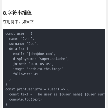
8.字符串插值
在用例中，如果正
const user = {

  name: ‘John‘,

  surname: ‘Doe‘,

  details: {

    email: ‘john@doe.com‘,

    displayName: ‘SuperCoolJohn‘,

    joined: ‘2016-05-05‘,

    image: ‘path-to-the-image‘,

    followers: 45

  }

}

const printUserInfo = (user) => { 

  const text = `The user is ${user.name} ${user.surna
  console.log(text);

}
