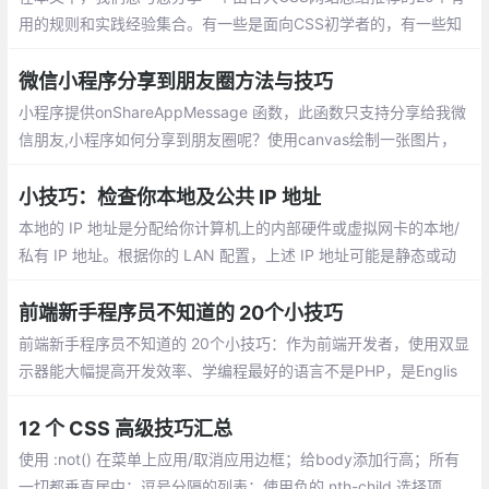
用的规则和实践经验集合。有一些是面向CSS初学者的，有一些知
识点是进阶型的。希望每个人通过这篇文章都能学到对自己有用的
知识
微信小程序分享到朋友圈方法与技巧
小程序提供onShareAppMessage 函数，此函数只支持分享给我微
信朋友,小程序如何分享到朋友圈呢？使用canvas绘制一张图片，
并用wx.previewImage预览图片，然后长按图片保存图片到手机。
小技巧：检查你本地及公共 IP 地址
本地的 IP 地址是分配给你计算机上的内部硬件或虚拟网卡的本地/
私有 IP 地址。根据你的 LAN 配置，上述 IP 地址可能是静态或动
态的。公共的 IP 地址是你的 Internet 服务提供商（ISP）为你分配
的公共/外部 IP 地址。
前端新手程序员不知道的 20个小技巧
前端新手程序员不知道的 20个小技巧：作为前端开发者，使用双显
示器能大幅提高开发效率、学编程最好的语言不是PHP，是Englis
h、东西交付之前偷偷测试一遍、问别人之前最好先自己百度，goo
gle一下、把觉得不靠谱的需求放到最后做，很可能到时候需求就变
12 个 CSS 高级技巧汇总
了...
使用 :not() 在菜单上应用/取消应用边框；给body添加行高；所有
一切都垂直居中；逗号分隔的列表；使用负的 nth-child 选择项