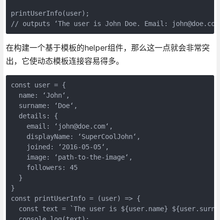
printUserInfo(user);

// outputs ‘The user is John Doe. Email: john@doe.com
在构建一个基于模板的helper组件，那么这一点就会非常突
出，它使动态模板连接容易得多。
const user = {

  name: ‘John‘,

  surname: ‘Doe‘,

  details: {

    email: ‘john@doe.com‘,

    displayName: ‘SuperCoolJohn‘,

    joined: ‘2016-05-05‘,

    image: ‘path-to-the-image‘,

    followers: 45

  }

}

const printUserInfo = (user) => { 

  const text = `The user is ${user.name} ${user.surna
  console.log(text);
