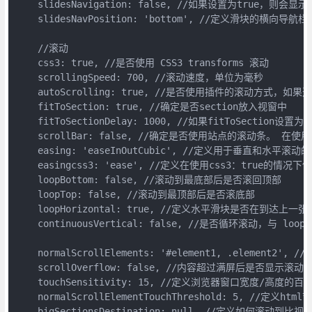
    slidesNavigation: false, //如果设置为tr
    slidesNavPosition: 'bottom', //定义滑块的横向导航
    //滚动

    css3: true, //是否使用 CSS3 transforms 滚动

    scrollingSpeed: 700, //滚动速度，单位为毫秒

    autoScrolling: true, //是否使用插件的滚动方式，
    fitToSection: true, //确定是否section放入视窗中

    fitToSectionDelay: 1000, //如果fitToSection
    scrollBar: false, //确定是否使用站点的滚动条。
    easing: 'easeInOutCubic', //定义用于垂直和水平滚动
    easingcss3: 'ease', //定义在使用css3：true的情况
    loopBottom: false, //滚动到最底部后是否滚回顶部

    loopTop: false, //滚动到最顶部后是否滚底部

    loopHorizontal: true, //定义水平滑块是否在到达上
    continuousVertical: false, //是否循环滚动，与 loopT
    normalScrollElements: '#element1, .ele
    scrollOverflow: false, //内容超过满屏后是否显示滚动条
    touchSensitivity: 15, //定义浏览器窗口宽度/
    normalScrollElementTouchThreshold: 5, /
    bigSectionsDestination: null, //定义