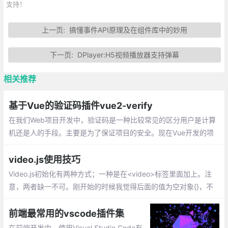
支持！
上一页:
搞懂事件API原理及在组件库中的妙用
下一页:
DPlayer:H5视频播放器支持弹幕
相关推荐
基于Vue的验证码插件vue2-verify
在我们Web项目开发中，验证码是一种比较常见的区分用户是计算
机还是人的手段。主要是为了保证项目的安全。现在Vue开发的项
目很多，基本都是前后端分离的。给大家推荐一个基于Vue比较好
用的验证码插件vue2-verify。但是大家要注意一点
video.js使用技巧
Video.js初始化有两种方式；一种是在<video>标签里面加上。注
意，两者缺一不可。刚开始的时候我觉得后面的值为空对象{}，不
放也行，导致播放器加载不出来，后来加上来就可以了。
前端最常用的vscode插件集
在前端开发中，使用Visual Studio Code有