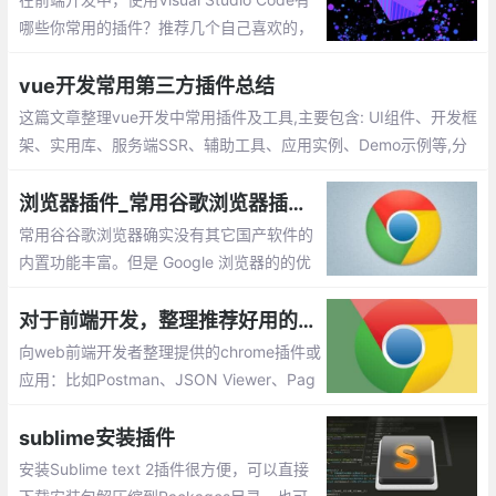
哪些你常用的插件？推荐几个自己喜欢的，
不带链接，自己搜索安装吧。这些都是比较
实用、前端必备的插件集
vue开发常用第三方插件总结
这篇文章整理vue开发中常用插件及工具,主要包含: UI组件、开发框
架、实用库、服务端SSR、辅助工具、应用实例、Demo示例等,分
享给大家,希望对大家有所帮助
浏览器插件_常用谷歌浏览器插件推荐
常用谷谷歌浏览器确实没有其它国产软件的
内置功能丰富。但是 Google 浏览器的的优
点恰恰就体现在拥有超简约的界面，以及支
持众多强大好用的扩展程序，用户能够按照
对于前端开发，整理推荐好用的chrome插件或应用
自己的喜好去个性化定制浏览器。今天我就
向web前端开发者整理提供的chrome插件或
给大家介绍几款自己常用的插件。
应用：比如Postman、JSON Viewer、Pag
e Ruler 、ChromeADB 等等
sublime安装插件
安装Sublime text 2插件很方便，可以直接