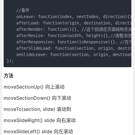
    //事件

    onLeave: function(index, nextIndex, di
    afterLoad: function(origin, destination, 
    afterRender: function(){}, //这个回
    afterResize: function(width, height){},/
    afterResponsive: function(isResponsive
    afterSlideLoad: function(section, origin, 
    onSlideLeave: function(section, origin
方法
moveSectionUp() 向上滚动
moveSectionDown() 向下滚动
moveTo(section, slide) 滚动到
moveSlideRight() slide 向右滚动
moveSlideLeft() slide 向左滚动