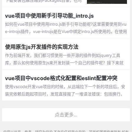
下载安装包解压缩到Packages目录，也可
以安装package control组件，然后直接在
线安装
vue项目中使用新手引导功能_intro.js
如何在vue项目中使用用intro.js新手引导功能呢?这里需要使用到vu
e-introjs插件，vue-introjs是在Vue中绑定intro.js所使用的。在使用
vue-introjs前，需要先安装intro.js
使用原生js开发插件的实现方法
作为前端开发，我们都习惯使用一些开源的插件例如jquery工具
库，那么如何使用原生js来开发封装一个自己的插件呢？接下来就
看一下怎么去开发一个自己的js插件，先上代码
vue项目中vscode格式化配置和eslint配置冲突
使用vscode开发vue项目的时候，从远端拉下一个新的项目后，安
装完依赖后跑起项目时，发现直接报了一堆语法错误：包括换行、
空格、单双引号、分号等各种格式问题
点击更多...