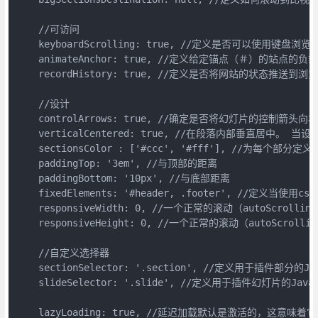
    //可访问

    keyboardScrolling: true, //定义是否可以使用键盘浏览内
    animateAnchor: true, //定义给定锚点（＃）的
    recordHistory: true, //定义是否将网站的
    //设计

    controlArrows: true, //确定是否将幻灯片的控制箭头向
    verticalCentered: true, //在段落内部垂直居中
    sectionsColor : ['#ccc', '#fff'], //为每个部分定义CS
    paddingTop: '3em', //与顶部的距离

    paddingBottom: '10px', //与底部距离

    fixedElements: '#header, .footer', //
    responsiveWidth: 0, //一个正常的滚动（aut
    responsiveHeight: 0, //一个正常的滚动（au
    //自定义选择器

    sectionSelector: '.section', //定义用于插
    slideSelector: '.slide', //定义用于插件幻灯片
    lazyLoading: true, //延迟加载默认是激活的，这意味