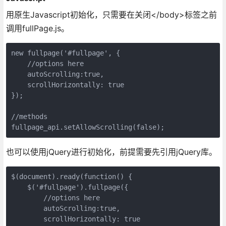
用原生Javascript初始化，只需要在关闭</body>标签之前
调用fullPage.js。
new fullpage('#fullpage', {

    //options here

    autoScrolling:true,

    scrollHorizontally: true

});

//methods

也可以使用jQuery进行初始化，前提需要先引用jQuery库。
$(document).ready(function() {

    $('#fullpage').fullpage({

        //options here

        autoScrolling:true,

        scrollHorizontally: true
