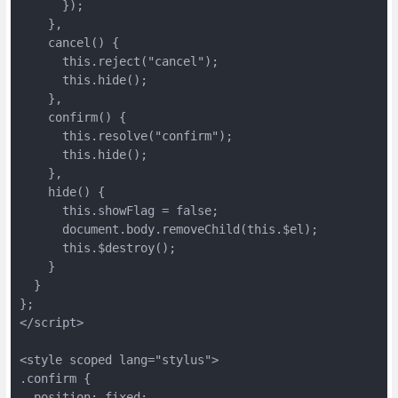
      });

    },

    cancel() {

      this.reject("cancel");

      this.hide();

    },

    confirm() {

      this.resolve("confirm");

      this.hide();

    },

    hide() {

      this.showFlag = false;

      document.body.removeChild(this.$el);

      this.$destroy();

    }

  }

};

</script>

<style scoped lang="stylus">

.confirm {

  position: fixed;
