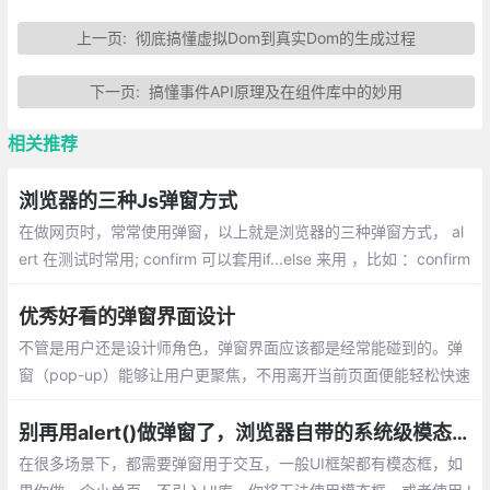
上一页:
彻底搞懂虚拟Dom到真实Dom的生成过程
下一页:
搞懂事件API原理及在组件库中的妙用
相关推荐
浏览器的三种Js弹窗方式
在做网页时，常常使用弹窗，以上就是浏览器的三种弹窗方式， al
ert 在测试时常用; confirm 可以套用if...else 来用 ，比如 ：confirm
点击了确定做什么事情，点击了取消又做什么事情;prompt 弹窗输
入 ； 可以给网页设置密码。
优秀好看的弹窗界面设计
不管是用户还是设计师角色，弹窗界面应该都是经常能碰到的。弹
窗（pop-up）能够让用户更聚焦，不用离开当前页面便能轻松快速
地完成任务。 但是千篇一律的界面设计很容易让人忽略了它本身的
美感。
别再用alert()做弹窗了，浏览器自带的系统级模态框太好用了！
在很多场景下，都需要弹窗用于交互，一般UI框架都有模态框，如