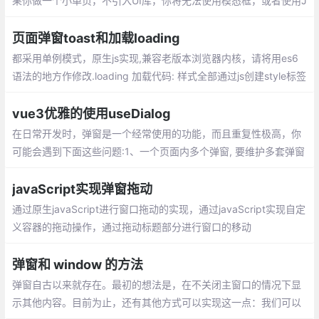
果你做一个小单页，不引入UI库，你将无法使用模态框，或者使用J
avaScript自带的alert弹出提醒，或者是自己写，这都不是很便利。
页面弹窗toast和加载loading
都采用单例模式，原生js实现,兼容老版本浏览器内核，请将用es6
语法的地方作修改.loading 加载代码: 样式全部通过js创建style标签
注入head中，若需修改，请修改loadignStyle和loadignChildStyle
的值即刻。
vue3优雅的使用useDialog
在日常开发时，弹窗是一个经常使用的功能，而且重复性极高，你
可能会遇到下面这些问题:1、一个页面内多个弹窗, 要维护多套弹窗
状态,看的眼花缭乱2、弹窗内容比较简单，声明变量 + 模板语法的
方式写起来比较麻烦
javaScript实现弹窗拖动
通过原生javaScript进行窗口拖动的实现，通过javaScript实现自定
义容器的拖动操作，通过拖动标题部分进行窗口的移动
弹窗和 window 的方法
弹窗自古以来就存在。最初的想法是，在不关闭主窗口的情况下显
示其他内容。目前为止，还有其他方式可以实现这一点：我们可以