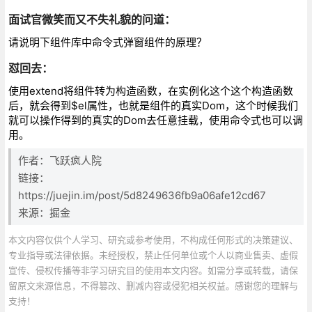
面试官微笑而又不失礼貌的问道：
请说明下组件库中命令式弹窗组件的原理？
怼回去：
使用extend将组件转为构造函数，在实例化这个这个构造函数
后，就会得到$el属性，也就是组件的真实Dom，这个时候我们
就可以操作得到的真实的Dom去任意挂载，使用命令式也可以调
用。
作者：飞跃疯人院
链接：
https://juejin.im/post/5d8249636fb9a06afe12cd67
来源：掘金
本文内容仅供个人学习、研究或参考使用，不构成任何形式的决策建议、
专业指导或法律依据。未经授权，禁止任何单位或个人以商业售卖、虚假
宣传、侵权传播等非学习研究目的使用本文内容。如需分享或转载，请保
留原文来源信息，不得篡改、删减内容或侵犯相关权益。感谢您的理解与
支持！