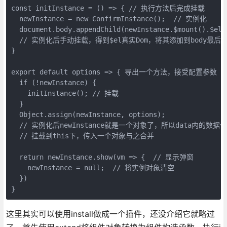
const initInstance = () => { // 执行方法后完成挂载

  newInstance = new ConfirmInstance();  // 实例化

  document.body.appendChild(newInstance.$mount().$el);
  // 实例化后手动挂载，得到$el真实Dom，将其添加到body最后

}

export default options => { 导出一个方法，接受配置参数

  if (!newInstance) {

    initInstance(); // 挂载

  }

  Object.assign(newInstance, options);

  // 实例化后newInstance就是一个对象了，所以data内的数据会

  // 挂载到this下，传入一个对象与之合并

  return newInstance.show(vm => {  // 显示弹窗

    newInstance = null;  // 将实例对象清空

  })

}
这里其实可以使用install做成一个插件，还没介绍它就略过