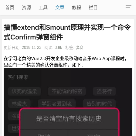
首页
资源
工具
文章
教程
栏目
搞懂extend和$mount原理并实现一个命令
式Confirm弹窗组件
更新日期:
2019-11-23
阅读:
3.9k
标签:
弹窗
在学习老黄的Vue2.0开发企业级移动端音乐Web App课程时，
里面有一个精美的确认弹窗组件，如下：