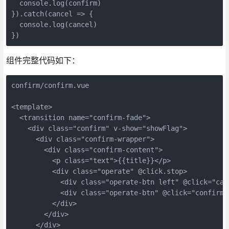
  console.log(confirm)  

}).catch(cancel => {

  console.log(cancel)

})
组件完整代码如下：
confirm/confirm.vue

<template>

  <transition name="confirm-fade">

    <div class="confirm" v-show="showFlag">

      <div class="confirm-wrapper">

        <div class="confirm-content">

          <p class="text">{{title}}</p>

          <div class="operate" @click.stop>

            <div class="operate-btn left" @click="can
            <div class="operate-btn" @click="confirm"
          </div>

        </div>

      </div>
