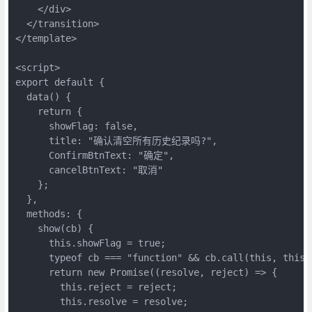
    </div>

  </transition>

</template>

<script>

export default {

  data() {

    return {

      showFlag: false,

      title: "确认清空所有历史纪录吗?", 

      ConfirmBtnText: "确定",

      cancelBtnText: "取消"

    };

  },

  methods: {

    show(cb) {

      this.showFlag = true;

      typeof cb === "function" && cb.call(this, this);
      return new Promise((resolve, reject) => {

        this.reject = reject;

        this.resolve = resolve;
