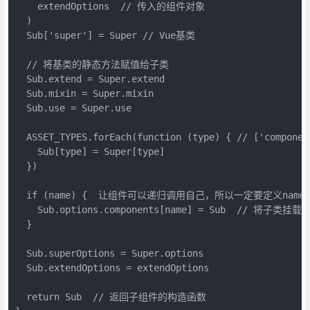
    extendOptions  // 传入的组件对象

  )

  Sub['super'] = Super // Vue基类

  // 将基类的静态方法赋值给子类

  Sub.extend = Super.extend

  Sub.mixin = Super.mixin

  Sub.use = Super.use

  ASSET_TYPES.forEach(function (type) { // ['componen
    Sub[type] = Super[type]

  })

  if (name) {  让组件可以递归调用自己，所以一定要定义name属
    Sub.options.components[name] = Sub  // 将子类挂
  }

  Sub.superOptions = Super.options

  Sub.extendOptions = extendOptions

  return Sub  // 返回子组件的构造函数
