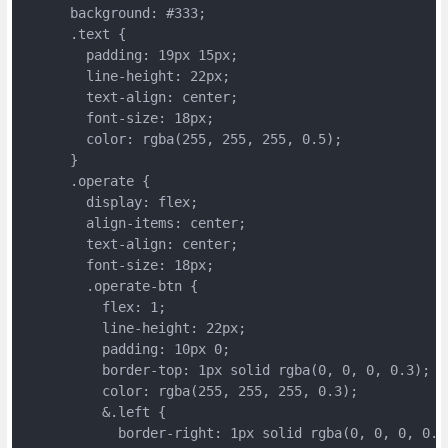
      background: #333;

      .text {

        padding: 19px 15px;

        line-height: 22px;

        text-align: center;

        font-size: 18px;

        color: rgba(255, 255, 255, 0.5);

      }

      .operate {

        display: flex;

        align-items: center;

        text-align: center;

        font-size: 18px;

        .operate-btn {

          flex: 1;

          line-height: 22px;

          padding: 10px 0;

          border-top: 1px solid rgba(0, 0, 0, 0.3);

          color: rgba(255, 255, 255, 0.3);

          &.left {

            border-right: 1px solid rgba(0, 0, 0, 0.3)