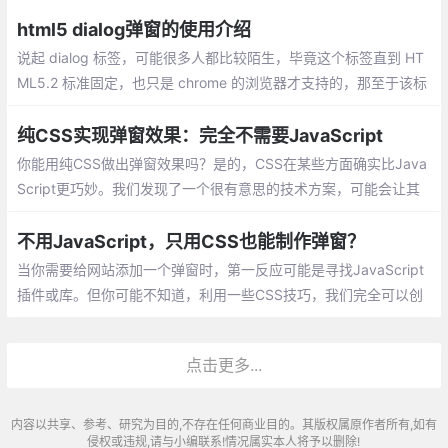
使用 fetch 动态加载内容，并将其显示在动态生成的 <div> 中。弹
窗并不是我们每天都会使用的东西。
html5 dialog弹窗的使用介绍
说起 dialog 标签，可能很多人都比较陌生，毕竟这个标签直到 HT
ML5.2 标准固定，也只是 chrome 的浏览器才支持的，那至于该标
签的用处，根据语义也可以很明显的理解到，会话
纯CSS实现弹窗效果：完全不需要JavaScript
你能用纯CSS做出弹窗效果吗？是的，CSS在某些方面确实比Java
Script更巧妙。我们发现了一个很有意思的技术方案，可能会让其
他开发者感到惊讶。
不用JavaScript，只用CSS也能制作弹窗？
当你需要给网站添加一个弹窗时，第一反应可能是寻找JavaScript
插件或库。但你可能不知道，利用一些CSS技巧，我们完全可以创
建一个功能完整的弹窗，而不需要写一行JavaScript代码。
点击更多...
内容以共享、参考、研究为目的,不存在任何商业目的。其版权属原作者所有,如有
侵权或违规,请与小编联系!情况属实本人将予以删除!