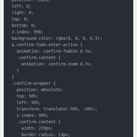
  left: 0;

  right: 0;

  top: 0;

  bottom: 0;

  z-index: 998;

  background-color: rgba(0, 0, 0, 0.3);

  &.confirm-fade-enter-active {

    animation: confirm-fadein 0.3s;

    .confirm-content {

      animation: confirm-zoom 0.3s;

    }

  }

  .confirm-wrapper {

    position: absolute;

    top: 50%;

    left: 50%;

    transform: translate(-50%, -50%);

    z-index: 999;

    .confirm-content {

      width: 270px;

      border-radius: 13px;
