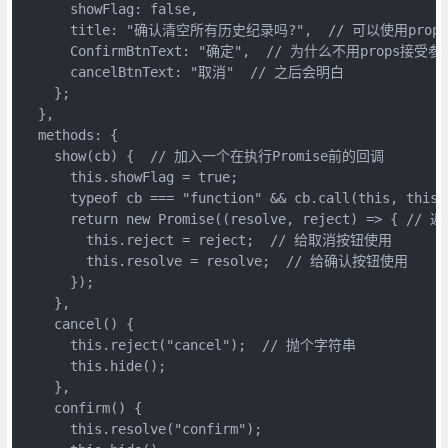
      showFlag: false,

      title: "确认清空所有历史纪录吗?",  // 可以使用props

      ConfirmBtnText: "确定",  // 为什么不用props接受参数
      cancelBtnText: "取消"  // 之后会明白

    };

  },

  methods: {

    show(cb) {  // 加入一个在执行Promise前的回调

      this.showFlag = true;

      typeof cb === "function" && cb.call(this, this);
      return new Promise((resolve, reject) => { // 返
        this.reject = reject;  // 给取消按钮使用

        this.resolve = resolve;  // 给确认按钮使用

      });

    },

    cancel() {

      this.reject("cancel");  // 抛个字符串

      this.hide();

    },

    confirm() {

      this.resolve("confirm");
