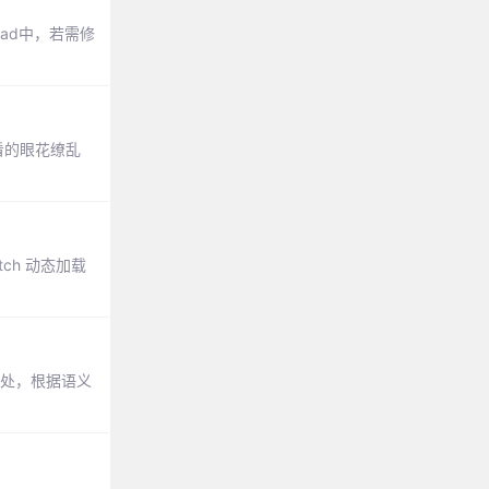
ead中，若需修
看的眼花缭乱
h 动态加载
的用处，根据语义