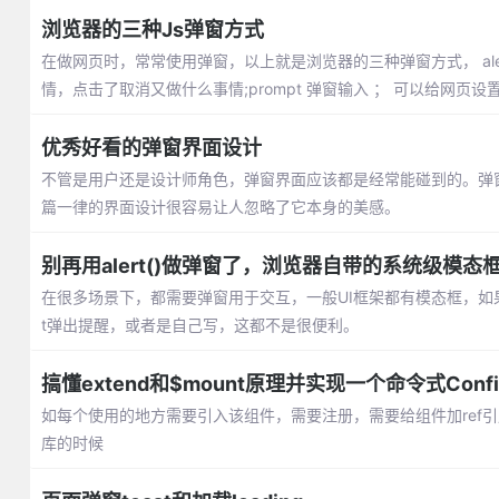
浏览器的三种Js弹窗方式
在做网页时，常常使用弹窗，以上就是浏览器的三种弹窗方式， alert 在测试
情，点击了取消又做什么事情;prompt 弹窗输入 ； 可以给网页设
优秀好看的弹窗界面设计
不管是用户还是设计师角色，弹窗界面应该都是经常能碰到的。弹窗
篇一律的界面设计很容易让人忽略了它本身的美感。
别再用alert()做弹窗了，浏览器自带的系统级模态
在很多场景下，都需要弹窗用于交互，一般UI框架都有模态框，如果你做
t弹出提醒，或者是自己写，这都不是很便利。
搞懂extend和$mount原理并实现一个命令式Conf
如每个使用的地方需要引入该组件，需要注册，需要给组件加ref
库的时候