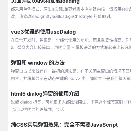
页面弹窗toast和加载loading
都采用单例模式，原生js实现,兼容老版本浏览器内核，请将用es6语法的地
改，请修改loadignStyle和loadignChildStyle 的值即刻。
vue3优雅的使用useDialog
在日常开发时，弹窗是一个经常使用的功能，而且重复性极高，你可
2、弹窗内容比较简单，声明变量 + 模板语法的方式写起来比较麻
弹窗和 window 的方法
弹窗自古以来就存在。最初的想法是，在不关闭主窗口的情况下显示其
内容，并将其显示在动态生成的 <div> 中。弹窗并不是我们每天
html5 dialog弹窗的使用介绍
说起 dialog 标签，可能很多人都比较陌生，毕竟这个标签直到 H
也可以很明显的理解到，会话
纯CSS实现弹窗效果：完全不需要JavaScript