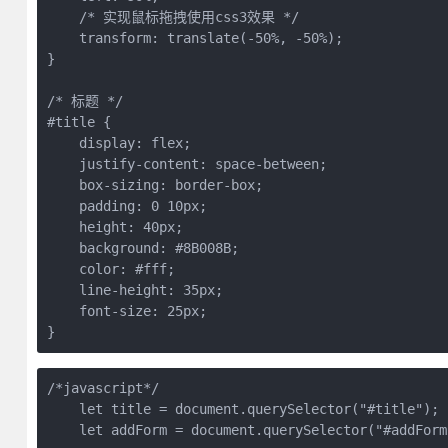
    /* 实现鼠标拖拽使用css3效果 */

    transform: translate(-50%, -50%);

}

/* 标题 */

#title {

    display: flex;

    justify-content: space-between;

    box-sizing: border-box;

    padding: 0 10px;

    height: 40px;

    background: #8B008B;

    color: #fff;

    line-height: 35px;

    font-size: 25px;

/*javascript*/

    let title = document.querySelector("#title");

    let addForm = document.querySelector("#addForm"