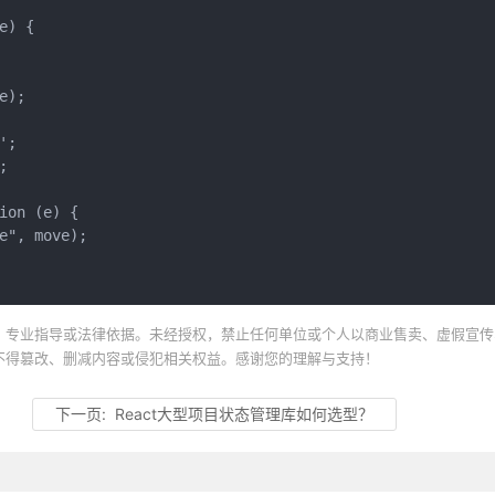
) {

);

;



on (e) {

", move);

、专业指导或法律依据。未经授权，禁止任何单位或个人以商业售卖、虚假宣传
不得篡改、删减内容或侵犯相关权益。感谢您的理解与支持！
下一页:
React大型项目状态管理库如何选型？