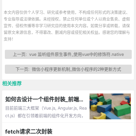
本文内容仅供个人学习、研究或参考使用，不构成任何形式的决策建议、
专业指导或法律依据。未经授权，禁止任何单位或个人以商业售卖、虚假
宣传、侵权传播等非学习研究目的使用本文内容。如需分享或转载，请保
留原文来源信息，不得篡改、删减内容或侵犯相关权益。感谢您的理解与
支持！
上一页:
vue 监听组件原生事件_使用vue中的修饰符.native
下一页:
微信小程序更新机制_微信小程序的2种更新方式
相关推荐
如何去设计一个组件封装_前端组件化设计思路
目前前端三大框架（Vue.js, Angular.js, Rea
ct.js）都在引领着前端的组件化开发方向，
组件化的前端开发方式的确为业务实现带来
了前所未有的方便，其实组件化开发早已经
fetch请求二次封装