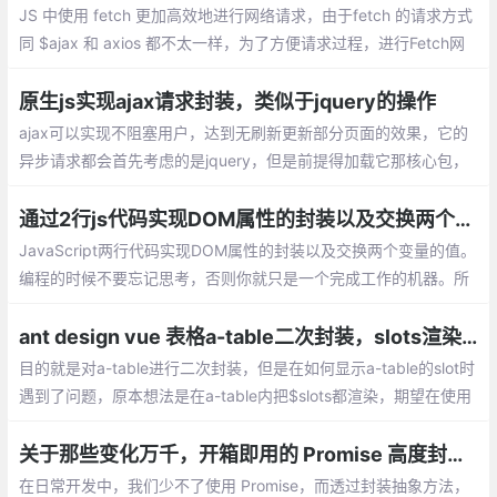
具有（YUI），但如何封装一个优秀的组
JS 中使用 fetch 更加高效地进行网络请求，由于fetch 的请求方式
件，可能并不是每位前端开发者都能够做好
同 $ajax 和 axios 都不太一样，为了方便请求过程，进行Fetch网
的。
络封装类：方式一传统使用回调函数的方式、方式二借助ES6中的p
romise的方式封装。
原生js实现ajax请求封装，类似于jquery的操作
ajax可以实现不阻塞用户，达到无刷新更新部分页面的效果，它的
异步请求都会首先考虑的是jquery，但是前提得加载它那核心包，
如何使用原生的js来实现这一功能呢？
通过2行js代码实现DOM属性的封装以及交换两个变量的值
JavaScript两行代码实现DOM属性的封装以及交换两个变量的值。
编程的时候不要忘记思考，否则你就只是一个完成工作的机器。所
以，如果你现在的工作只是让你疯狂做业务而不给你思考和学习的
时间，别犹豫，换一个。
ant design vue 表格a-table二次封装，slots渲染问题
目的就是对a-table进行二次封装，但是在如何显示a-table的slot时
遇到了问题，原本想法是在a-table内把$slots都渲染，期望在使用
该组件时能正确渲染，然而。。。并不会正确渲染
关于那些变化万千，开箱即用的 Promise 高度封装方法
在日常开发中，我们少不了使用 Promise，而透过封装抽象方法，