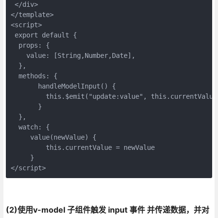
 </div>

</template>

<script>

 export default {

  props: { 

    value: [String,Number,Date],

  },

  methods: {

       handleModelInput() {

         this.$emit("update:value", this.currentValue)
       }

  },

  watch: {

     value(newValue) {

         this.currentValue = newValue

     }

</script>
(2)使用v-model 子组件触发 input 事件 并传递数据，并对