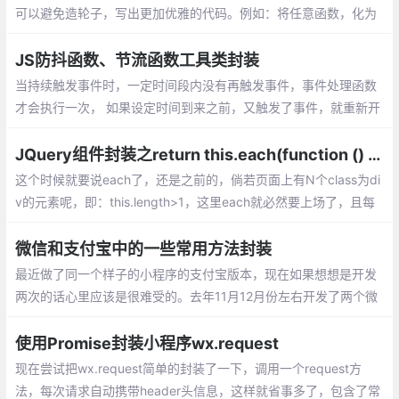
可以避免造轮子，写出更加优雅的代码。例如：将任意函数，化为
具有异步能力的函数、改装成具有并发上千万请求的函数、使用 W
eb Worker 来使用不同线程、暂停若干秒再继续
JS防抖函数、节流函数工具类封装
当持续触发事件时，一定时间段内没有再触发事件，事件处理函数
才会执行一次， 如果设定时间到来之前，又触发了事件，就重新开
始延时。也就是说当一个用户一直触发这个函数，且每次触发函数
的间隔小于既定时间
JQuery组件封装之return this.each(function () {});
这个时候就要说each了，还是之前的，倘若页面上有N个class为di
v的元素呢，即：this.length>1，这里each就必然要上场了，且每
个对象都要返回，所以此段代码无疑是最方便的写法了
微信和支付宝中的一些常用方法封装
最近做了同一个样子的小程序的支付宝版本，现在如果想想是开发
两次的话心里应该是很难受的。去年11月12月份左右开发了两个微
信小程序是一个在超市买商品的，一个用户版本，一个商户版本
的。我们团队看到了uniapp这个东西
使用Promise封装小程序wx.request
现在尝试把wx.request简单的封装了一下，调用一个request方
法，每次请求自动携带header头信息，这样就省事多了，包含了常