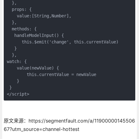
  },

  props: {

    value:[String,Number], 

  },

  methods: {

   handleModelInput() {

      this.$emit('change', this.currentValue)

   }

  },

watch: {

    value(newValue) {

        this.currentValue = newValue

    }

 }

</script>
原文来源：https://segmentfault.com/a/11900000145506
67?utm_source=channel-hottest