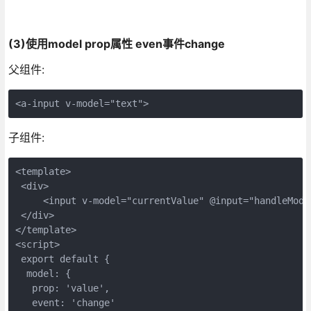
(3)使用model prop属性 even事件change
父组件:
<a-input v-model="text">
子组件:
<template>

 <div>

     <input v-model="currentValue" @input="handleModel
 </div>

</template>

<script>

 export default {

  model: {  

   prop: 'value',

   event: 'change'
