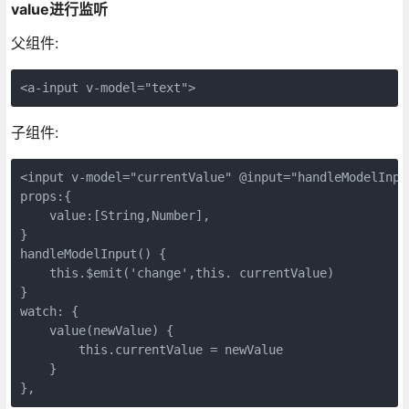
value进行监听
父组件:
<a-input v-model="text">
子组件:
<input v-model="currentValue" @input="handleModelInput
props:{

    value:[String,Number],

}

handleModelInput() {

    this.$emit('change',this. currentValue)

}

watch: {

    value(newValue) {

        this.currentValue = newValue

    }

},