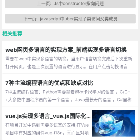
上一页:
Js中constructor指向问题
下一页:
javascript中uber实现子类访问父类成员
相关推荐
web网页多语言的实现方案_前端实现多语言切换
需要在web中实现多语言的切换，当用户语言切换完成后下次重新
打开网页，也是上次设置的语言进行显示。在用户点击切换语言
后，把选择的语言版本保存在cookie中；定义语言的标识+内容的js
on字符串
7种主流编程语言的优点和缺点对比
7种主流编程语言：Python需要拿着游标卡尺学习的语言 ，C/C+
+大多数中国程序员的第一个语言 ，Java最长寿的语言 ，C#自称
不是 Java 的 Java 语言 ，JavaScript 不是 Java 语言的语言 ，S
QL数据库离不开的语言 ，PHP 世界上最好的语言
vue.js实现多语言_vue.js国际化 vue-i18n插件的使用
在项目开发中遇到需要多语言的支持,在Vue
项目中有对应的组件vue-i18n，而且对项