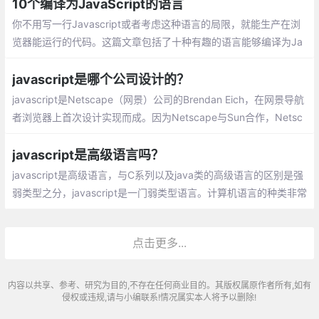
序。无论对于何种计算机编程语言,其核心编
10个编译为JavaScript的语言
程思想都是一样的
你不用写一行Javascript或者考虑这种语言的局限，就能生产在浏
览器能运行的代码。这篇文章包括了十种有趣的语言能够编译为Ja
vascript，在浏览器或者Node.js中被执行
javascript是哪个公司设计的？
javascript是Netscape（网景）公司的Brendan Eich，在网景导航
者浏览器上首次设计实现而成。因为Netscape与Sun合作，Netsc
ape管理层希望它外观看起来像Java，因此取名为JavaScript。但
实际上它的语法风格与Self及Scheme较为接近
javascript是高级语言吗？
javascript是高级语言，与C系列以及java类的高级语言的区别是强
弱类型之分，javascript是一门弱类型语言。计算机语言的种类非常
的多，总的来说可以分成机器语言，汇编语言，高级语言三大类。
点击更多...
内容以共享、参考、研究为目的,不存在任何商业目的。其版权属原作者所有,如有
侵权或违规,请与小编联系!情况属实本人将予以删除!