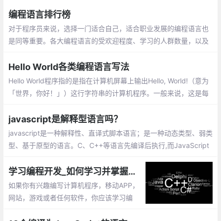
目的代码修改不大.这篇文章讲解vue-i18n的
安装和使用，语言包的生成 & 替换项目中原
编程语言排行榜
有的静态文本
对于程序员来说，选择一门适合自己，适合职业发展的编程语言也
是同等重要。各大编程语言的受欢迎程度、学习的人群数量，以及
由于人工智能的兴起，最热门的编程语言排行榜也发生了变化。让
我们来看看。
Hello World各类编程语言写法
Hello World程序指的是指在计算机屏幕上输出Hello, World!（意为
「世界，你好！」）这行字符串的计算机程序。一般来说，这是每
一种计算机编程语言中最基本、最简单的程序，亦通常是初学者所
编写的第一个程序
javascript是解释型语言吗？
javascript是一种解释性、直译式脚本语言；是一种动态类型、弱类
型、基于原型的语言。C、C++等语言先编译后执行,而JavaScript
是在程序的运行过程中逐行进行解释
学习编程开发_如何学习并掌握一门计算机编程语言
如果你有兴趣编写计算机程序，移动APP，
网站，游戏或者任何软件，你应该学习编
程。编程语言撰写的代码构建了计算机的程