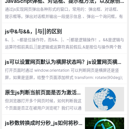
下。
JavaScript弹框、对话框、提示框方法，以及原创JS模拟Alert弹出框效果
通过js实现网页弹出各种形式的窗口，常用的：弹出框、对话框、
提示框等。弹出对话框并输出一段提示信息 、弹出一个询问框，有
确定和取消按钮 ，利用对话框返回的值 （true 或者 false） 、弹出
一个输入框，输入一段文字，可以提交、window.open 弹出新窗口
js中&与&&，|与||的区别
的命令
&、|、~都是位操作符，而&&、|、~|都是逻辑操作！。&&是逻辑与
运算符假前真后,||是逻辑或运算符真前假后,&是按位与操作两个数
值的个位分别相与，同时为1才得1，只要一个为0就为0。
js可以设置网页默认为横屏状态吗？js设置网页横屏和竖屏切换
打开页面时通过 window.orientation 可以判断网页是横屏还是竖
屏，如果是竖屏，给整个页面添加样式 transform: rotate(90deg);
这样，你的页面就显示横屏的效果了。 总的来说，结合window.ori
entationchange和window.orientation可以灵活的对网页进行变
原生js判断当前页面是否为激活状态【判断用户是否在浏览当前页面】
换。
但浏览器打开多个网页时候，如何判断我这
个页面是否正在被用户浏览呢？我们可以通
过document.hidden属性判断当前页面是否
是激活状态。
js秒数转换成时分秒_js如何将秒拼接为时分秒显示？