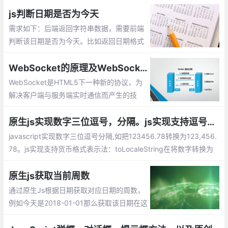
js判断日期是否为今天
需求如下：后端返回字符串数据，需要前端
判断该日期是否为今天。比如返回日期格式
为：2018-08-14，那么需要如何来实现
呢，这篇文章整理实现的几种方式供大家参
WebSocket的原理及WebSocket API的使用，js中如何运用websocket
考。
WebSocket是HTML5下一种新的协议，为
解决客户端与服务端实时通信而产生的技
术。其本质是先通过HTTP/HTTPS协议进行
握手后创建一个用于交换数据的TCP连接
原生js实现数字三位逗号，分隔。js实现支持逗号分割的货币格式表示法总汇
javascript实现数字三位逗号分隔,如把123456.78转换为123,456.
78。js实现支持货币格式表示法：toLocaleString在将数字转换为
字符串的同时，会使用三位分节法进行显示。slice 方法用于截取字
符串中的一部分并返回该部分字符串。match方式代表正则表达式
原生js获取当前周数
的匹配....
通过原生Js根据日期获取对应日期的周数，
例如今天是2018-01-01那么获取该日期在这
一年的周数就为1，有需要的朋友可以参考