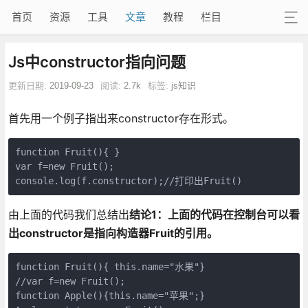
首页
资源
工具
文章
教程
栏目
Js中constructor指向问题
更新日期:
2019-09-23
阅读:
2.7k
标签:
js知识
首先用一个例子指出来constructor存在形式。
function Fruit(){ }

var f=new Fruit();

console.log(f.constructor);//打印出Fruit()
由上面的代码我们总结出
结论1：上面的代码在控制台可以看
出constructor是指向构造器Fruit的引用。
function Fruit(){ this.name="水果"}

//var f=new Fruit();

function Apple(){this.name="苹果";}
