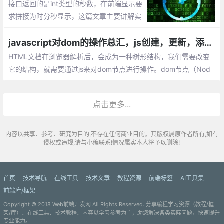
接口返回的是int类型的秒数，在前端显示要
求拼接为时分秒显示，这篇文章主要讲解实
现js秒数转换成时分秒的方法。
javascript对dom的操作总汇，js创建，更新，添加，删除DOM的方法
HTML文档在浏览器解析后，会成为一种树形结构，我们需要改变
它的结构，就需要通过js来对dom节点进行操作。dom节点（Nod
e）通常对应的是一个标题，文本，或者html属性。
点击更多...
内容以共享、参考、研究为目的,不存在任何商业目的。其版权属原作者所有,如有
侵权或违规,请与小编联系!情况属实本人将予以删除!
首页
技术导航
在线工具
技术文章
教程资源
前端标签
AI工具集
前端库/框架