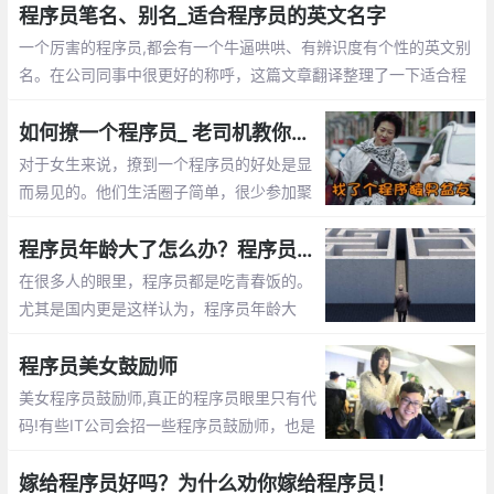
程序员笔名、别名_适合程序员的英文名字
一个厉害的程序员,都会有一个牛逼哄哄、有辨识度有个性的英文别
名。在公司同事中很更好的称呼，这篇文章翻译整理了一下适合程
序员的英文名字
如何撩一个程序员_ 老司机教你怎么追程序员
对于女生来说，撩到一个程序员的好处是显
而易见的。他们生活圈子简单，很少参加聚
会。他们不是在修改代码，就是在去修改代
码的路上。这篇文章告诉你怎么撩程序员
程序员年龄大了怎么办？程序员年龄大了的出路
在很多人的眼里，程序员都是吃青春饭的。
尤其是国内更是这样认为，程序员年龄大
了，体力越来越差，就不好找工作了，开始
担心以后的出路了。那么未来大龄程序员的
程序员美女鼓励师
出路在哪呢？
美女程序员鼓励师,真正的程序员眼里只有代
码!有些IT公司会招一些程序员鼓励师，也是
为了提高程序员们的工作”战斗值”。 而关于
程序员鼓励师的作用，她们总是能激发程序
嫁给程序员好吗？为什么劝你嫁给程序员！