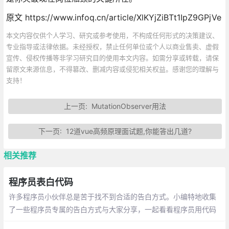
原文 https://www.infoq.cn/article/XlKYjZiBTt1IpZ9GPjVe
本文内容仅供个人学习、研究或参考使用，不构成任何形式的决策建议、
专业指导或法律依据。未经授权，禁止任何单位或个人以商业售卖、虚假
宣传、侵权传播等非学习研究目的使用本文内容。如需分享或转载，请保
留原文来源信息，不得篡改、删减内容或侵犯相关权益。感谢您的理解与
支持！
上一页:
MutationObserver用法
下一页:
12道vue高频原理面试题,你能答出几道?
相关推荐
程序员表白代码
许多程序员小伙伴总是苦于找不到合适的告白方式。小编特地收集
了一些程序员专属的告白方式与大家分享，一起看看程序员用代码
敲出的浪漫吧~