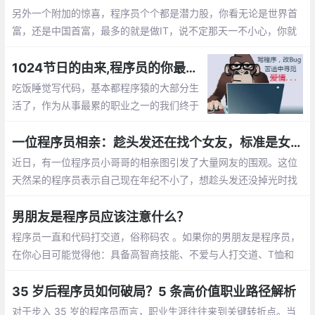
员们的肾上腺素分泌。
另外一个附加的惊喜，程序员个个都是潜力股，你看无论是世界首
富，还是中国首富，最多的就是做IT，说不定那天一不小心，你就
成了亿万富翁的老婆啦， mm们，选个程序员当老公不会错的。程
序员收入稳定，生活安逸，属于长期持有型成长股
1024节日的由来,程序员的你最想对自己说的是什么？【1024程序员节日】
吃饭睡觉写代码，基本都程序猿的大部分生
活了，作为从事最累的职业之一的我们终于
有了自己的节日，那就是1024。1024向程
序员致敬，向自己致敬，向未来致敬。
一位程序员相亲：趁头发还在找个女友，标准是女孩就行
近日，有一位程序员小哥哥的相亲图引发了大量网友的围观。这位
天然呆的程序员表示自己现在年纪不小了，想趁头发还没掉光时找
个女朋友。至于择偶的标准，他表示只要是女孩就行
男朋友是程序员应该注意什么？
程序员一直和代码打交道，俗称码农 。如果你的男朋友是程序员，
在你心目可能觉得他：具备高智商技能、不爱与人打交道、T恤和
牛仔裤是基本标配、不浪漫的直男癌等等，那怎么和程序员男朋友
相处呢，需要你应该注意什么呢？
35 岁后程序员如何破局？5 条高价值职业路径解析
对于步入 35 岁的程序员而言，职业生涯往往来到关键转折点。当