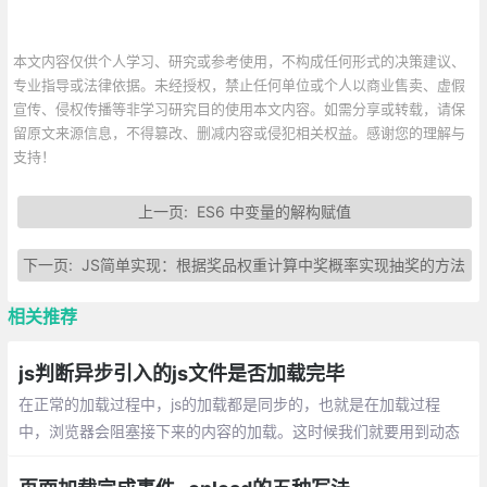
本文内容仅供个人学习、研究或参考使用，不构成任何形式的决策建议、
专业指导或法律依据。未经授权，禁止任何单位或个人以商业售卖、虚假
宣传、侵权传播等非学习研究目的使用本文内容。如需分享或转载，请保
留原文来源信息，不得篡改、删减内容或侵犯相关权益。感谢您的理解与
支持！
上一页:
ES6 中变量的解构赋值
下一页:
JS简单实现：根据奖品权重计算中奖概率实现抽奖的方法
相关推荐
js判断异步引入的js文件是否加载完毕
在正常的加载过程中，js的加载都是同步的，也就是在加载过程
中，浏览器会阻塞接下来的内容的加载。这时候我们就要用到动态
加载，动态加载是异步的，如果我们在后边要用到这个动态加载的j
s文件里的东西