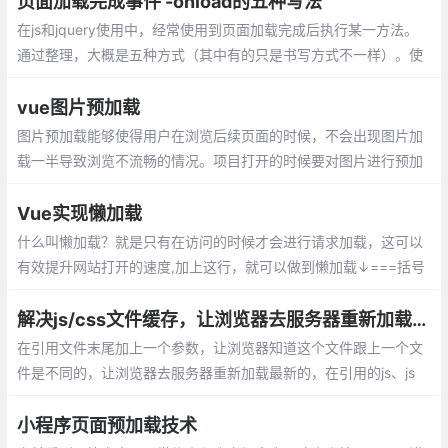
页面加载完成事件 -onload的五种写法
在js和jquery使用中，经常使用到页面加载完成后执行某一方法。
通过整理，大概是五种方式（其中有的只是书写方式不一样）。使
用jQuery的$(function){};document加载完成后就执行方法。
vue图片预加载
图片预加载能够使得用户在浏览后续页面的时候，不会出现图片加
载一半导致浏览不流畅的情况。项目打开的时候要对图片进行预加
载，在App.vue里面的beforeCreate添加预加载程序
Vue实现懒加载
什么叫懒加载？就是只有在访问的时候才会进行请求加载，这可以
有效提升网站打开的速度,加上这行，就可以做到懒加载↓===括号
里的路径改成组件的路径，然后就不需要在上面import了
解决js/css文件缓存，让浏览器去服务器重新加载最新js/css
在引用文件末尾加上一个参数，让浏览器知道这个文件跟上一个文
件是不同的，让浏览器去服务器重新加载最新的，在引用的js、js
p、css、html等文件的地址后面加上参数的作用：
小程序页面预加载技术