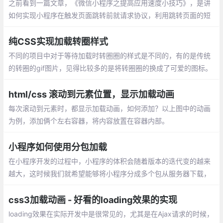
之前看到一篇文章，《微信小程序之提高应用速度小技巧》，是讲
如何实现小程序在触发页面跳转前就请求协议，利用跳转页面的短
短200~300ms的时间，获取到数据并渲染到页面上，实现数据在
小程序页面中预加载。这种技术
纯CSS实现加载转圈样式
不同的项目中对于等待加载时转圈圈的样式是不同的，有的是传统
的转圈的gif图片，见得比较多的是将转圈圈的换成了可爱的图标。
有时候项目中加入等待加载的图片会很违和，不符合美观，所以需
要用CSS做一个。
html/css 滚动到元素位置，显示加载动画
每次滚动到元素时，都显示加载动画，如何添加？以上图中的动画
为例，添加俩个左右容器，将内容放置在容器内部。
小程序如何使用分包加载
在小程序开发的过程中，小程序的体积会随着版本的迭代变的越来
越大，这时候我们就希望能够将小程序分成多个包从服务器下载，
这样既可以加快首屏的渲染也便于后续按需加载的实现
css3加载动画 - 好看的loading效果的实现
loading效果在实际开发中是很常见的，尤其是在Ajax请求的时候，