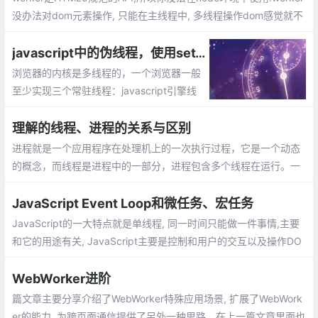
没办法对dom元素操作, 只能在主线程中, 多线程操作dom感觉就不
大好.worker可以用于执行长时间运行的计算、处理大量数据、执行
网络请求等任务
javascript中的伪线程，使用setTimeout模拟一个多线程
浏览器的内核是多线程的，一个浏览器一般
至少实现三个常驻线程：javascript引擎线
程，GUI渲染线程，浏览器事件触发线程。
当我们要循环过百万级的数据甚至亿的时候
理解的线程、进程的关系与区别
怎么办？那就用setTimeout模拟一个多线
进程就是一个应用程序在处理机上的一次执行过程，它是一个动态
程。
的概念，而线程是进程中的一部分，进程包含多个线程在运行。一
简言之： 进程就是一个应用程序在处理机上的一次执行过程，它是
一个动态的概念，而线程是进程中的一部分，进程包含多个线程在
JavaScript Event Loop和微任务、宏任务
运行。
JavaScript的一大特点就是单线程, 同一时间只能做一件事情,主要
和它的用途有关, JavaScript主要是控制和用户的交互以及操作DO
M。注定它是单线程。 假如是多个线程, 一个移除DOM节点,一个新
增DOM节点,浏览器以谁的为准呢?
WebWorker进阶
篇文章主要分享介绍了WebWorker特殊应用场景, 扩展了WebWork
er的能力, 为跨页面通信提供了另外一种思路。在上一篇文章里面也