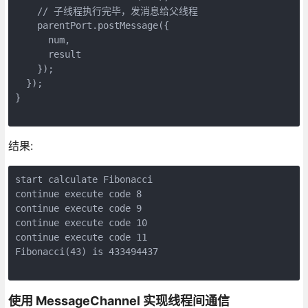
    // 子线程执行完毕，发消息给父线程

    parentPort.postMessage({

      num,

      result

    });

  });

}

结果:
start calculate Fibonacci

continue execute code 8

continue execute code 9

continue execute code 10

continue execute code 11

Fibonacci(43) is 433494437

使用 MessageChannel 实现线程间通信