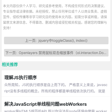
本文内容仅供个人学习、研究或参考使用，不构成任何形式的决策建议、
专业指导或法律依据。未经授权，禁止任何单位或个人以商业售卖、虚假
宣传、侵权传播等非学习研究目的使用本文内容。如需分享或转载，请保
留原文来源信息，不得篡改、删减内容或侵犯相关权益。感谢您的理解与
支持！
上一页:
jquery中toggleClass(), index()
下一页:
Openlayers 禁用鼠标双击缩放事件（ol.interaction.DoubleClickZoom）
相关推荐
理解JS执行顺序
众所周知，JS的执行顺序是自上而下的。 严格意义上来说，javasc
ript没有多线程的概念，所有的程序都是单线程依次执行的。 就是
代码在执行过程中，另一段代码想要执行就必须等当前代码执行完
成后才可以进行。
解决JavaScript单线程问题webWorkers
worker是HTML5规范的API,所以你没法在node环境中使用.worker