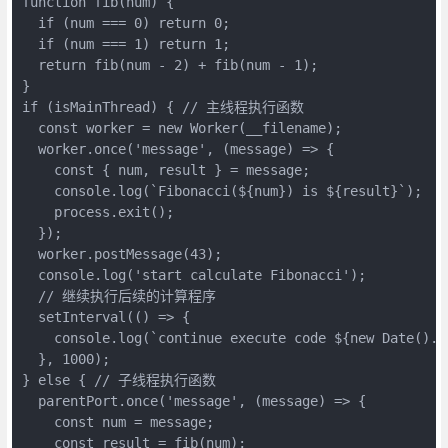
function fib(num) {

  if (num === 0) return 0;

  if (num === 1) return 1;

  return fib(num - 2) + fib(num - 1);

}

if (isMainThread) { // 主线程执行函数

  const worker = new Worker(__filename);

  worker.once('message', (message) => {

    const { num, result } = message;

    console.log(`Fibonacci(${num}) is ${result}`);

    process.exit();

  });

  worker.postMessage(43);

  console.log('start calculate Fibonacci');

  // 继续执行后续的计算程序

  setInterval(() => {

    console.log(`continue execute code ${new Date().ge
  }, 1000);

} else { // 子线程执行函数

  parentPort.once('message', (message) => {

    const num = message;

    const result = fib(num);
