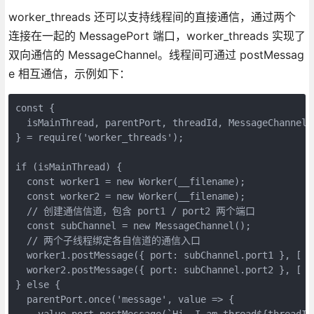
worker_threads 还可以支持线程间的直接通信，通过两个
连接在一起的 MessagePort 端口，worker_threads 实现了
双向通信的 MessageChannel。线程间可通过 postMessag
e 相互通信，示例如下：
const {

  isMainThread, parentPort, threadId, MessageChannel, 
} = require('worker_threads');

if (isMainThread) {

  const worker1 = new Worker(__filename);

  const worker2 = new Worker(__filename);

  // 创建通信信道，包含 port1 / port2 两个端口

  const subChannel = new MessageChannel();

  // 两个子线程绑定各自信道的通信入口

  worker1.postMessage({ port: subChannel.port1 }, [ su
  worker2.postMessage({ port: subChannel.port2 }, [ su
} else {

  parentPort.once('message', value => {

    value.port.postMessage(`Hi, I am thread${threadId}