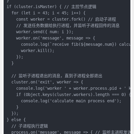
}

if (cluster.isMaster) { // 主控节点逻辑

  for (let i = 43; i < 45; i++) {

    const worker = cluster.fork() // 启动子进程

    // 发送任务数据给执行进程，并监听子进程回传的消息

    worker.send({ num: i });

    worker.on('message', message => {

      console.log(`receive fib(${message.num}) calcul
      worker.kill();

    });

  }

  // 监听子进程退出的消息，直到子进程全部退出

  cluster.on('exit', worker => {

    console.log('worker ' + worker.process.pid + ' kil
    if (Object.keys(cluster.workers).length === 0) {

      console.log('calculate main process end');

    }

  });

} else {

  // 子进程执行逻辑

  process.on('message', message => { // 监听主进程发送