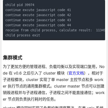
child pid 39974

continue excute javascript code 41

continue excute javascript code 42

continue excute javascript code 43

continue excute javascript code 44

receive from child process, calculate result:  1134903
child process exit
集群模式
为了更加方便的管理进程、负载均衡以及实现端口复用，No
de 在 v0.6 之后引入了 cluster 模块（
官方文档
），相对于
子进程模块，cluster 实现了单 master 主控节点和多 work
er 执行节点的通用集群模式。cluster master 节点可以创建
销毁进程并与子进程通信，子进程之间不能直接通信；work
er 节点则负责执行耗时的任务。
cluster 模块同时实现了负载均衡调度算法，在类 unix 系统