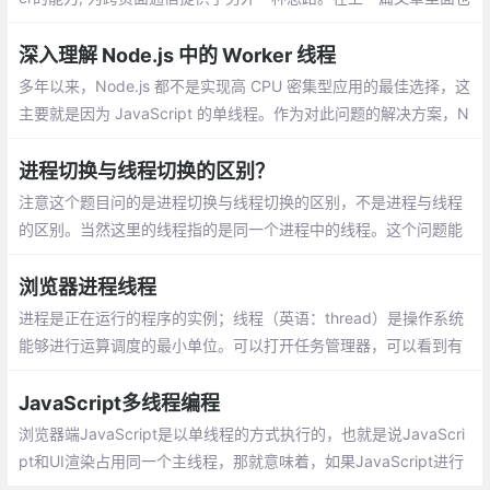
有了解到webworker与主线程之间的通信，使用的是一个PostMes
sage
深入理解 Node.js 中的 Worker 线程
多年以来，Node.js 都不是实现高 CPU 密集型应用的最佳选择，这
主要就是因为 JavaScript 的单线程。作为对此问题的解决方案，N
ode.js v10.5.0 通过 worker_threads 模块引入了实验性的 “worker
线程” 概念
进程切换与线程切换的区别？
注意这个题目问的是进程切换与线程切换的区别，不是进程与线程
的区别。当然这里的线程指的是同一个进程中的线程。这个问题能
很好的考察面试者对进程和线程的理解深度，有比较高的区分度。
浏览器进程线程
进程是正在运行的程序的实例；线程（英语：thread）是操作系统
能够进行运算调度的最小单位。可以打开任务管理器，可以看到有
一个后台进程列表。这里就是查看进程的地方，而且可以看到每个
进程的内存资源信息以及cpu占有率。
JavaScript多线程编程
浏览器端JavaScript是以单线程的方式执行的，也就是说JavaScri
pt和UI渲染占用同一个主线程，那就意味着，如果JavaScript进行
高负载的数据处理，UI渲染就很有可能被阻断，浏览器就会出现卡