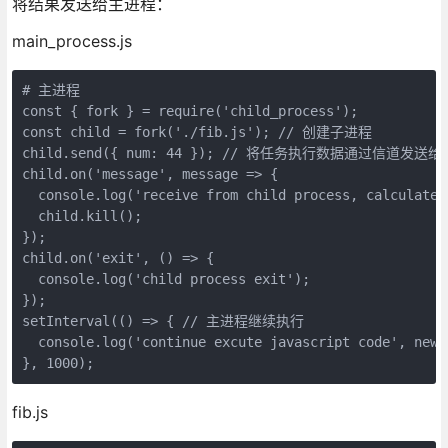
将结果发送给主进程：
main_process.js
# 主进程

const { fork } = require('child_process');

const child = fork('./fib.js'); // 创建子进程

child.send({ num: 44 }); // 将任务执行数据通过信道发送给
child.on('message', message => {

  console.log('receive from child process, calculate 
  child.kill();

});

child.on('exit', () => {

  console.log('child process exit');

});

setInterval(() => { // 主进程继续执行

  console.log('continue excute javascript code', new D
fib.js