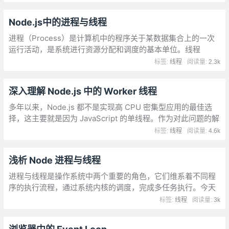
Node.js中的进程与线程
进程（Process）是计算机中的程序关于某数据集合上的一次
运行活动，是系统进行资源分配和调度的基本单位。线程
（Thread）是操作系统能够进行运算调度的最小单位。它被包
标签:
线程
阅读量:
2.3k
含在进程之中，是进程中的实际运作单位。
深入理解 Node.js 中的 Worker 线程
多年以来，Node.js 都不是实现高 CPU 密集型应用的最佳选
择，这主要就是因为 JavaScript 的单线程。作为对此问题的解
决方案，Node.js v10.5.0 通过 worker_threads 模块引入了实
标签:
线程
阅读量:
4.6k
验性的 “worker 线程” 概念
浅析 Node 进程与线程
进程与线程是操作系统中两个重要的角色，它们维系着不同程
序的执行流程，通过系统内核的调度，完成多任务执行。今天
我们从 Node.js（以下简称 Node）的角度来一起学习相关知
标签:
线程
阅读量:
3k
识，通过本文读者将了解 Node 进程与线程的特点、代码层面
的使用以及它们之间的通信。