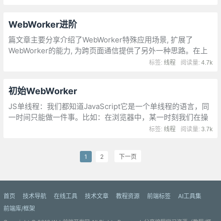
componentWillReceivePorps，
componentWillUpdate三个生命周期
WebWorker进阶
篇文章主要分享介绍了WebWorker特殊应用场景, 扩展了
WebWorker的能力, 为跨页面通信提供了另外一种思路。在上
一篇文章里面也有了解到webworker与主线程之间的通信，使
标签:
线程
阅读量:
4.7k
用的是一个PostMessage
初始WebWorker
JS单线程：我们都知道JavaScript它是一个单线程的语言，同
一时间只能做一件事。比如：在浏览器中，某一时刻我们在操
作DOM，你们这个时刻我们就不能去运行JavaScript代码，反
标签:
线程
阅读量:
3.7k
过来也是，当我们在运行JavaScript代码的时候
1
2
下一页
首页
技术导航
在线工具
技术文章
教程资源
前端标签
AI工具集
前端库/框架