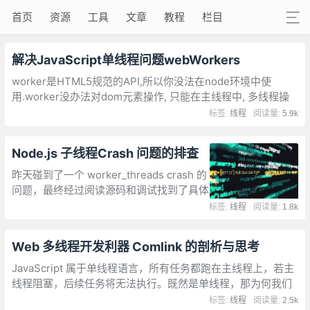
首页
资源
工具
文章
教程
栏目
解决JavaScript单线程问题webWorkers
worker是HTML5规范的API,所以你没法在node环境中使
用.worker没办法对dom元素操作, 只能在主线程中, 多线程操
作dom感觉就不大好.worker可以用于执行长时间运行的计
标签:
线程
阅读量:
5.9k
算、处理大量数据、执行网络请求等任务
Node.js 子线程Crash 问题的排查
昨天碰到了一个 worker_threads crash 的
问题，最终经过阅读源码和调试找到了具体
原因。不得不说，阅读源码是解决问题的非
标签:
线程
阅读量:
1.8k
常有效的方法。
Web 多线程开发利器 Comlink 的剖析与思考
JavaScript 属于单线程语言，所有任务都跑在主线程上，若主
线程阻塞，后续任务将无法执行。既然是单线程，那为何我们
在使用过程中主观感知却是“多线程”？
标签:
线程
阅读量:
2.5k