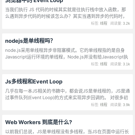
浏览器中的 Event Loop
当我们执行 JS 代码的时候其实就是往执行栈中放入函数，那
么遇到异步代码的时候该怎么办？其实当遇到异步的代码时，
会被挂起并在需要执行的时候加入到 Task（有多种 Task） 队
标签:
线程
阅读量:
3.2k
列中。一旦执行栈为空
nodejs是单线程吗？
node.js采用单线程异步非阻塞模式。它的单线程指的是自身
Javascript运行环境的单线程，Node.js并没有给Javascript执
行时创建新线程的能力，通过Libuv以及它的事件循环来实现异
标签:
线程
阅读量:
3.1k
步。
Js多线程和Event Loop
几乎在每一本JS相关的书籍中，都会说JS是单线程的，JS是通
过事件队列(Event Loop)的方式来实现异步回调的。 对很多初
学JS的人来说，根本搞不清楚单线程的JS为什么拥有异步的能
标签:
线程
阅读量:
3.9k
力，所以，我试图从进程、线程的角度来解释这个问题
Web Workers 到底是什么?
以前我们总说，JS是单线程没有多线程，当JS在页面中运行长