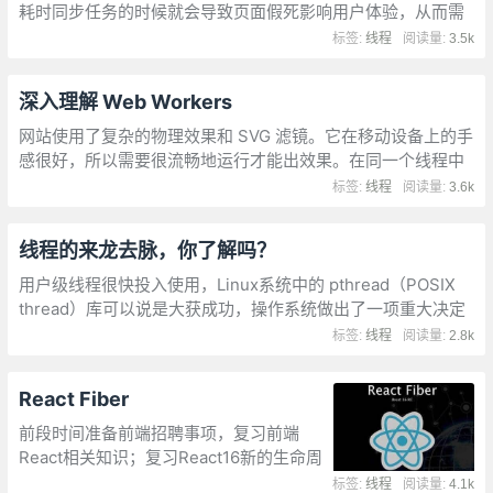
耗时同步任务的时候就会导致页面假死影响用户体验，从而需
要设置把任务放在任务队列中；执行任务队列中的任务也并非
标签:
线程
阅读量:
3.5k
多线程进行的，然而现在HTML5提供了我们前端开发这样的能
力
深入理解 Web Workers
网站使用了复杂的物理效果和 SVG 滤镜。它在移动设备上的手
感很好，所以需要很流畅地运行才能出效果。在同一个线程中
运行物理效果和 SVG 滤镜开销太大了，所以我把物理效果部分
标签:
线程
阅读量:
3.6k
移动到了 Web Worker 中来充分利用资源。
线程的来龙去脉，你了解吗？
用户级线程很快投入使用，Linux系统中的 pthread（POSIX
thread）库可以说是大获成功，操作系统做出了一项重大决定
——支持内核级线程。内核级线程解决了进程并行的问题，除
标签:
线程
阅读量:
2.8k
此之外，由于内核看得到线程的存在
React Fiber
前段时间准备前端招聘事项，复习前端
React相关知识；复习React16新的生命周
期：弃用了componentWillMount、
标签:
线程
阅读量:
4.1k