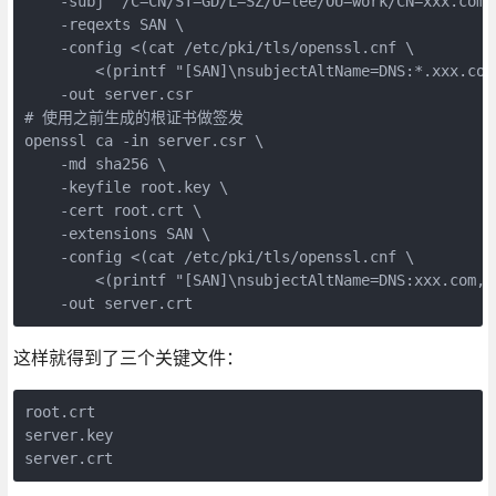
    -subj "/C=CN/ST=GD/L=SZ/O=lee/OU=work/CN=xxx.com" 
    -reqexts SAN \

    -config <(cat /etc/pki/tls/openssl.cnf \

        <(printf "[SAN]\nsubjectAltName=DNS:*.xxx.com
    -out server.csr

# 使用之前生成的根证书做签发

openssl ca -in server.csr \

    -md sha256 \

    -keyfile root.key \

    -cert root.crt \

    -extensions SAN \

    -config <(cat /etc/pki/tls/openssl.cnf \

        <(printf "[SAN]\nsubjectAltName=DNS:xxx.com,D
这样就得到了三个关键文件：
root.crt

server.key
