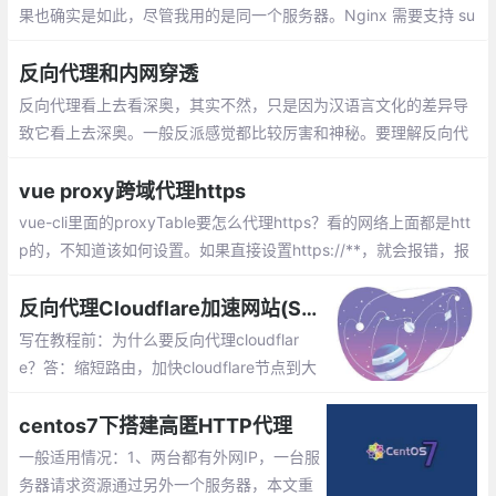
果也确实是如此，尽管我用的是同一个服务器。Nginx 需要支持 su
b_module ，也就是编译时有 --with-http_sub_module 。
反向代理和内网穿透
反向代理看上去看深奥，其实不然，只是因为汉语言文化的差异导
致它看上去深奥。一般反派感觉都比较厉害和神秘。要理解反向代
理，我们就不得不说一下正向代理。正向代理代理的对象是客户
端；反向代理代理的对象是服务端
vue proxy跨域代理https
vue-cli里面的proxyTable要怎么代理https？看的网络上面都是htt
p的，不知道该如何设置。如果直接设置https://**，就会报错，报
的是未定义的错误
反向代理Cloudflare加速网站(SNIproxy)
写在教程前：为什么要反向代理cloudflar
e？答：缩短路由，加快cloudflare节点到大
陆用户的速度，用过cloudflare的用户应该
知道，这家CDN的速度在除了大陆以外的地
centos7下搭建高匿HTTP代理
方访问都非常快，那么又没有什么办法使其
一般适用情况：1、两台都有外网IP，一台服
对大陆访问良好呢？
务器请求资源通过另外一个服务器，本文重