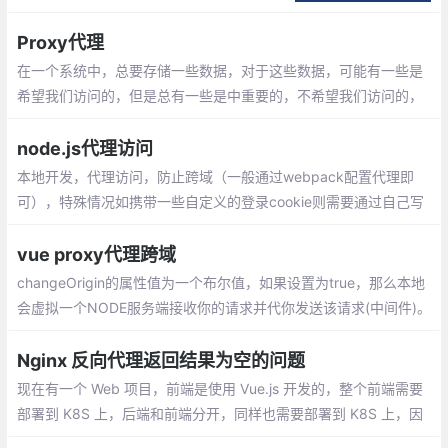
点讲第一种。2、两台服务器，其中一台服
务器只有内网IP，另外一台服务器有公网和
Proxy代理
内网IP。
在一个系统中，总要存储一些数据，对于这些数据，可能有一些是
希望我们访问的，但是总有一些是中重要的，不希望我们访问的，
希望保护起来，因此ES6新增了代理，在目标对象前架设个拦截层
node.js代理访问
本地开发，代理访问，防止跨域（一般通过webpack配置代理即
可），特殊情况如携带一些自定义的登录cookie则需要通过自己写
node，作为一种server中间层，单线程异步可以缓解服务器压力
vue proxy代理跨域
changeOrigin的属性值为一个布尔值，如果设置为true，那么本地
会虚拟一个NODE服务端接收你的请求并代你发送该请求(中间件)。
[本质上是本地开了一个服务器dev-server，所有的请求都通过这里
转发出去。]
Nginx 反向代理返回结果为空的问题
现在有一个 Web 项目，前端是使用 Vue.js 开发的，整个前端需要
部署到 K8S 上，后端和前端分开，同样也需要部署到 K8S 上，因
此二者需要打包为 Docker 镜像。对前端来说，打包 Docker 就遇