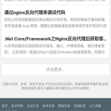
此二者需要打包为 Docker 镜像。对前端来说，打包 Docker 就遇
到了一个问题：跨域访问问题。
通过nginx反向代理来调试代码
现在公司项目都是前后端分离的方式开发，有些时候由于某些新需
求开发或者 bug 修改，想要让前端直接连到我本地开发环境进行调
试，而前端代码我并没有，只能通过前端部署的测试环境进行测试
.Net Core/Framework之Nginx反向代理后获取客户端IP等数据探索
公司项目最近出现获取访问域名、端口、IP错误现象，通过排查发
现， 之前项目一直通过Nginx自定义Headers信息来获取，但最近
运维人员失误操作造成自定义Header信息丢失，造成项目拿不到对
应的数据。
点击更多...
内容以共享、参考、研究为目的,不存在任何商业目的。其版权属原作者所有,如有
侵权或违规,请与小编联系!情况属实本人将予以删除!
首页
技术导航
在线工具
技术文章
教程资源
前端标签
AI工具集