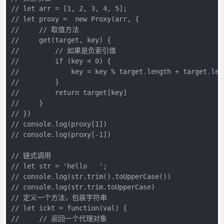
// let arr = [1, 2, 3, 4, 5];

// let proxy =  new Proxy(arr, {

//     // 取值方法

//     get(target, key) {

//         // 如果是负索引值

//         if (key < 0) {

//             key = key % target.length + target.leng
//         }

//         return target[key]

//     }

// })

// console.log(proxy[1])

// console.log(proxy[-1])

// 链式调用

// let str = 'hello   ';

// console.log(str.trim().toUpperCase())

// console.log(str.trim.toUpperCase)

// 定义一个方法，包装字符串

// let ickt = function(val) {

//     // 返回一个代理对象
