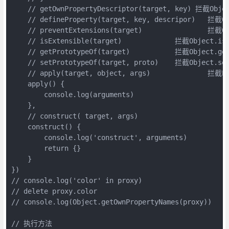
    // getOwnPropertyDescriptor(target, key) 拦截
    // defineProperty(target, key, descripor) 	拦截Object.defineProperty、 Object defineProperties操作

    // preventExtensions(target) 		拦截Object.preventExtensions （不可拓展），返回布尔值

    // isExtensible(target) 		拦截Object.isExtensible， 返回布尔值。

    // getPrototypeOf(target) 		拦截Object.getPrototypeOf，返回对象。

    // setPrototypeOf(target, proto) 	拦截Object.setPrototypeOf， 返回一个布尔值。 

    // apply(target, object, args) 		拦截Proxy实例，并将其作为函数调用的操作 

    apply() {

        console.log(arguments)

    },

    // construct( target, args) 

    construct() {

        console.log('construct', arguments)

        return {}

    }

})

// console.log('color' in proxy)

// delete proxy.color

// console.log(Object.getOwnPropertyNames(proxy))

// 执行方法
