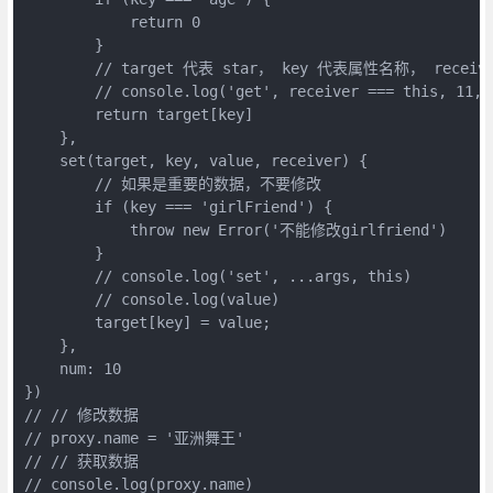
            return 0

        }

        // target 代表 star， key 代表属性名称， rece
        // console.log('get', receiver === this, 11, 
        return target[key]

    },

    set(target, key, value, receiver) {

        // 如果是重要的数据，不要修改

        if (key === 'girlFriend') {

            throw new Error('不能修改girlfriend')

        }

        // console.log('set', ...args, this)

        // console.log(value)

        target[key] = value;

    },

    num: 10

})

// // 修改数据

// proxy.name = '亚洲舞王'

// // 获取数据

// console.log(proxy.name)
