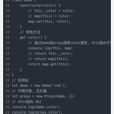
//     constructor(color) {

//         // this._color = color;

//         // map[this] = color;

//         map.set(this, color);

//     }

//     // 特性方法

//     get color() {

//         // 通过demo和proxy调用color属性，this指向不同
//         console.log(this, map)

//         // return this._color;

//         // return map[this];

//         return map.get(this);

//     }

// }

// // 实例化

// let demo = new Demo('red');

// // 代理对象, 无拦截

// let proxy = new Proxy(demo, {})

// // this指向 obj

// console.log(demo.color);
