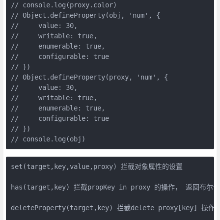
// console.log(proxy.color)

// Object.defineProperty(obj, 'num', {

//     value: 30,

//     writable: true,

//     enumerable: true,

//     configurable: true

// })

// Object.defineProperty(proxy, 'num', {

//     value: 30,

//     writable: true,

//     enumerable: true,

//     configurable: true

// })

set(target,key,value,proxy) 拦截对象属性的设置

has(target,key) 拦截propKey in proxy 的操作， 返回布尔值

deleteProperty(target,key) 拦截delete proxy[key] 