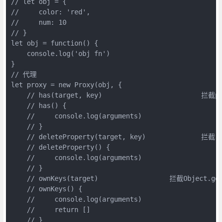
// let obj = {

//     color: 'red',

//     num: 10

// }

let obj = function() {

    console.log('obj fn')

}

// 代理

let proxy = new Proxy(obj, {

    // has(target, key) 			拦截propKey in proxy 的操作，返回 个布尔值。

    // has() {

    //     console.log(arguments)

    // }

    // deleteProperty(target, key) 		拦截 delete proxy[key]的操作，返回 个布尔值。

    // deleteProperty() {

    //     console.log(arguments)

    // }

    // ownKeys(target) 			拦截Object.getOwnPropertyNames,Object.getOwnPropertySymbols,					Object.keys，返回 个数组。

    // ownKeys() {

    //     console.log(arguments)

    //     return []

    // }
