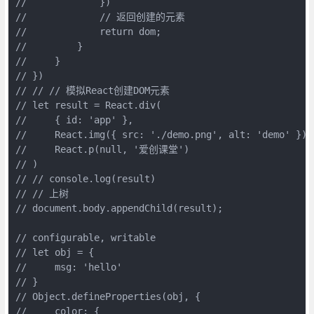
//             })

//             // 返回创建的元素

//             return dom;

//         }

//     }

// })

// // // 模拟React创建DOM元素

// let result = React.div(

//     { id: 'app' },

//     React.img({ src: './demo.png', alt: 'demo' }),

//     React.p(null, '爱创课堂')

// )

// // console.log(result)

// // 上树

// document.body.appendChild(result);

// configurable, writable

// let obj = {

//     msg: 'hello'

// }

// Object.defineProperties(obj, {

//     color: {
