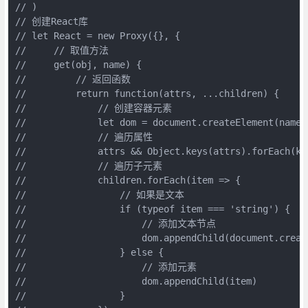
// )

// 创建React库

// let React = new Proxy({}, {

//     // 取值方法

//     get(obj, name) {

//         // 返回函数

//         return function(attrs, ...children) {

//             // 创建容器元素

//             let dom = document.createElement(name);
//             // 遍历属性

//             attrs && Object.keys(attrs).forEach(ke
//             // 遍历子元素

//             children.forEach(item => {

//                 // 如果是文本

//                 if (typeof item === 'string') {

//                     // 添加文本节点

//                     dom.appendChild(document.create
//                 } else {

//                     // 添加元素

//                     dom.appendChild(item)

//                 }
