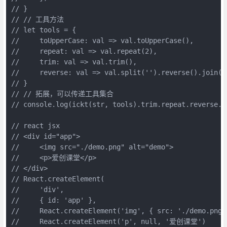
// }

// // 工具方法

// let tools = {

//     toUpperCase: val => val.toUpperCase(),

//     repeat: val => val.repeat(2),

//     trim: val => val.trim(),

//     reverse: val => val.split('').reverse().join(''
// }

// // 拓展，可以传递工具集合

// console.log(ickt(str, tools).trim.repeat.reverse.to
// react jsx

// <div id="app">

//     <img src="./demo.png" alt="demo">

//     <p>爱创课堂</p>

// </div>

// React.createElement(

//     'div', 

//     { id: 'app' },

//     React.createElement('img', { src: './demo.png',
//     React.createElement('p', null, '爱创课堂')
