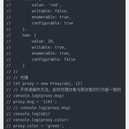
//         value: 'red',

//         writable: false,

//         enumerable: true,

//         configurable: true

//     },

//     num: {

//         value: 20,

//         writable: true,

//         enumerable: true,

//         configurable: false

//     }

// })

// // 代理

// let proxy = new Proxy(obj, {})

// // 不传递操作方法，此时代理对象与原对象的行为是一致的

// console.log(proxy.msg)

// proxy.msg = 'ickt';

// // console.log(proxy.msg)

// console.log(obj)

// console.log(proxy.color)

// proxy.color = 'green';
