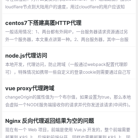
e？答：缩短路由，加快cloudflare节点到大
陆用户的速度，用过cloudflare的用户应该
知道，这家CDN的速度在除了大陆以外的地
centos7下搭建高匿HTTP代理
方访问都非常快，那么又没有什么办法使其
一般适用情况：1、两台都有外网IP，一台服
对大陆访问良好呢？
务器请求资源通过另外一个服务器，本文重
点讲第一种。2、两台服务器，其中一台服
务器只有内网IP，另外一台服务器有公网和
node.js代理访问
内网IP。
本地开发，代理访问，防止跨域（一般通过webpack配置代理即
可），特殊情况如携带一些自定义的登录cookie则需要通过自己写
node，作为一种server中间层，单线程异步可以缓解服务器压力
vue proxy代理跨域
changeOrigin的属性值为一个布尔值，如果设置为true，那么本地
会虚拟一个NODE服务端接收你的请求并代你发送该请求(中间件)。
[本质上是本地开了一个服务器dev-server，所有的请求都通过这里
转发出去。]
Nginx 反向代理返回结果为空的问题
现在有一个 Web 项目，前端是使用 Vue.js 开发的，整个前端需要
部署到 K8S 上，后端和前端分开，同样也需要部署到 K8S 上，因