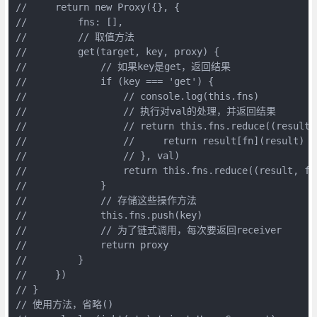
//     return new Proxy({}, {

//         fns: [],

//         // 取值方法

//         get(target, key, proxy) {

//             // 如果key是get，返回结果

//             if (key === 'get') {

//                 // console.log(this.fns)

//                 // 执行对val的处理，并返回结果

//                 // return this.fns.reduce((result, 
//                 //     return result[fn](result)

//                 // }, val)

//                 return this.fns.reduce((result, fn
//             }

//             // 存储这些操作方法

//             this.fns.push(key)

//             // 为了链式调用，每次要返回receiver

//             return proxy

//         }

//     })

// }

// 使用方法，省略()
