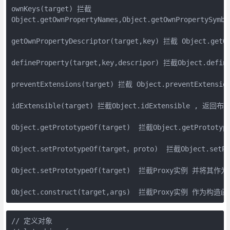
ownKeys(target) 拦截	

Object.getOwnPropertyNames,Object.getOwnPropertySy
getOwnPropertyDescriptor(target,key) 拦截 Object.
defineProperty(target,key,descripor) 拦截Object.defin
preventExtensions(target) 拦截 Object.preventExt
idExtensible(target) 拦截Object.idExtensible , 返回布尔
Object.getPrototypeOf(target)  拦截Object.getPrototy
Object.setPrototypeOf(target，proto)  拦截Object.set
Object.setPrototypeOf(target)  拦截Proxy实例 并将其
// 定义对象
