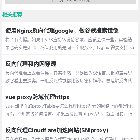
相关推荐
使用Nginx反向代理google，做谷歌搜索镜像
梯子有点慢。如果用VPS直接转发给谷歌，应该会快一些。实验结
果也确实是如此，尽管我用的是同一个服务器。Nginx 需要支持 su
b_module ，也就是编译时有 --with-http_sub_module 。
反向代理和内网穿透
反向代理看上去看深奥，其实不然，只是因为汉语言文化的差异导
致它看上去深奥。一般反派感觉都比较厉害和神秘。要理解反向代
理，我们就不得不说一下正向代理。正向代理代理的对象是客户
端；反向代理代理的对象是服务端
vue proxy跨域代理https
vue-cli里面的proxyTable要怎么代理https？看的网络上面都是htt
p的，不知道该如何设置。如果直接设置https://**，就会报错，报
的是未定义的错误
反向代理Cloudflare加速网站(SNIproxy)
写在教程前：为什么要反向代理cloudflar