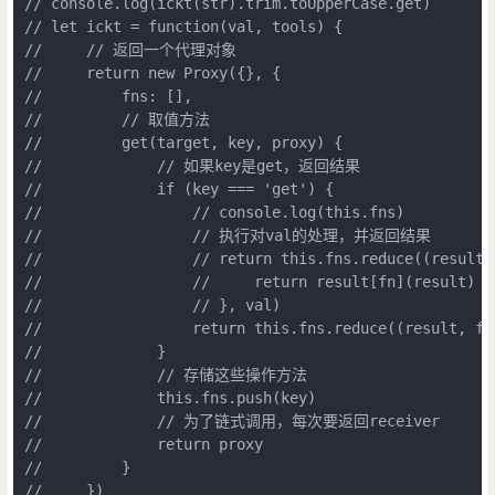
// console.log(ickt(str).trim.toUpperCase.get)

// let ickt = function(val, tools) {

//     // 返回一个代理对象

//     return new Proxy({}, {

//         fns: [],

//         // 取值方法

//         get(target, key, proxy) {

//             // 如果key是get，返回结果

//             if (key === 'get') {

//                 // console.log(this.fns)

//                 // 执行对val的处理，并返回结果

//                 // return this.fns.reduce((result, 
//                 //     return result[fn](result)

//                 // }, val)

//                 return this.fns.reduce((result, fn
//             }

//             // 存储这些操作方法

//             this.fns.push(key)

//             // 为了链式调用，每次要返回receiver

//             return proxy

//         }

//     })
