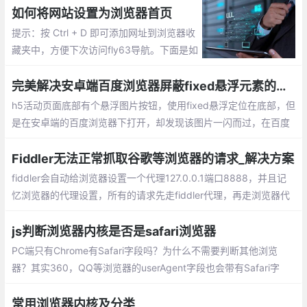
插件
如何将网站设置为浏览器首页
提示：按 Ctrl + D 即可添加网址到浏览器收
藏夹中，方便下次访问fly63导航。下面是如
何设置首页的方法。Google Chrome浏览器
设为首页的方法;Firefox火狐浏览器设为首页
完美解决安卓端百度浏览器屏蔽fixed悬浮元素的问题
的方法
h5活动页面底部有个悬浮图片按钮，使用fixed悬浮定位在底部，但
是在安卓端的百度浏览器下打开，却发现该图片一闪而过，在百度
浏览器中消失不见。
Fiddler无法正常抓取谷歌等浏览器的请求_解决方案
fiddler会自动给浏览器设置一个代理127.0.0.1端口8888，并且记
忆浏览器的代理设置，所有的请求先走fiddler代理，再走浏览器代
理。解决方案：关闭SwitchyOmega代理，或者使用其代理中的系
统代理选项。即可解决问题。
js判断浏览器内核是否是safari浏览器
PC端只有Chrome有Safari字段吗？为什么不需要判断其他浏览
器？其实360，QQ等浏览器的userAgent字段也会带有Safari字
段，但是由于他们基于Chrome二次开发的，所有也会携带有Chro
me字段。
常用浏览器内核及分类