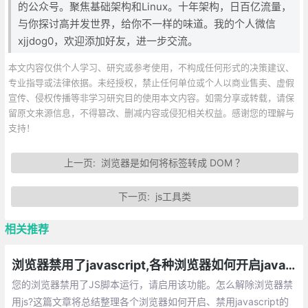
的公众号。聚焦基础架构和Linux。十年架构，日百亿流量，
与你探讨高并发世界，给你不一样的味道。我的个人微信
xjjdog0，欢迎添加好友，​进一步交流。​
本文内容仅供个人学习、研究或参考使用，不构成任何形式的决策建议、
专业指导或法律依据。未经授权，禁止任何单位或个人以商业售卖、虚假
宣传、侵权传播等非学习研究目的使用本文内容。如需分享或转载，请保
留原文来源信息，不得篡改、删减内容或侵犯相关权益。感谢您的理解与
支持！
上一页:
浏览器是如何将标签转成 DOM ？
下一页:
js工具类
相关推荐
浏览器禁用了javascript,各种浏览器如何开启javascript的方法总汇
您的浏览器禁用了JS脚本运行，请启用该功能。怎么解除浏览器禁
用js?这篇文章将总结整理各个浏览器如何开启、禁用javascript的