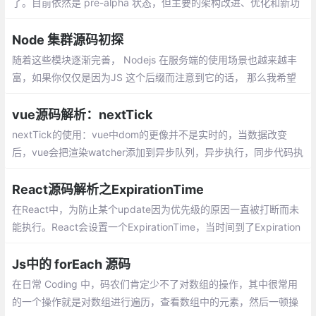
了。目前依然是 pre-alpha 状态，但主要的架构改进、优化和新功
能都已经完成，剩下的主要是完成一些 Vue 2 现有功能的移植
Node 集群源码初探
随着这些模块逐渐完善， Nodejs 在服务端的使用场景也越来越丰
富，如果你仅仅是因为JS 这个后缀而注意到它的话， 那么我希望
你能暂停脚步，好好了解一下这门年轻的语言，相信它会给你带来
惊喜
vue源码解析：nextTick
nextTick的使用：vue中dom的更像并不是实时的，当数据改变
后，vue会把渲染watcher添加到异步队列，异步执行，同步代码执
行完成后再统一修改dom，我们看下面的代码。
React源码解析之ExpirationTime
在React中，为防止某个update因为优先级的原因一直被打断而未
能执行。React会设置一个ExpirationTime，当时间到了Expiration
Time的时候，如果某个update还未执行的话，React将会强制执行
该update，这就是ExpirationTime的作用。
Js中的 forEach 源码
在日常 Coding 中，码农们肯定少不了对数组的操作，其中很常用
的一个操作就是对数组进行遍历，查看数组中的元素，然后一顿操