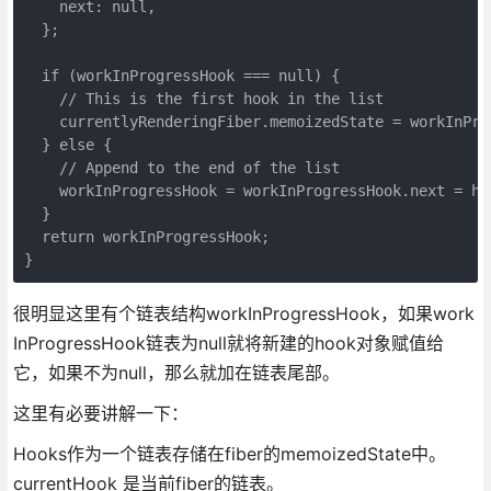
    next: null,

  };

  if (workInProgressHook === null) {

    // This is the first hook in the list

    currentlyRenderingFiber.memoizedState = workInProg
  } else {

    // Append to the end of the list

    workInProgressHook = workInProgressHook.next = hoo
  }

  return workInProgressHook;

}
很明显这里有个链表结构workInProgressHook，如果work
InProgressHook链表为null就将新建的hook对象赋值给
它，如果不为null，那么就加在链表尾部。
这里有必要讲解一下：
Hooks作为一个链表存储在fiber的memoizedState中。
currentHook 是当前fiber的链表。