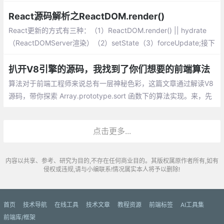
作猛如虎。今天暂且简单地说说在 JavaScript 中 forEach。
React源码解析之ReactDOM.render()
React更新的方式有三种：（1）ReactDOM.render() || hydrate
（ReactDOMServer渲染）（2）setState（3）forceUpdate;接下
来，我们就来看下ReactDOM.render()源码
扒开V8引擎的源码，我找到了你们想要的前端算法
算法对于前端工程师来说总有一层神秘色彩，这篇文章通过解读V8
源码，带你探索 Array.prototype.sort 函数下的算法实现。来，先
把你用过的和听说过的排序算法都列出来：
点击更多...
内容以共享、参考、研究为目的,不存在任何商业目的。其版权属原作者所有,如有
侵权或违规,请与小编联系!情况属实本人将予以删除!
首页
技术导航
在线工具
技术文章
教程资源
前端标签
AI工具集
前端库/框架