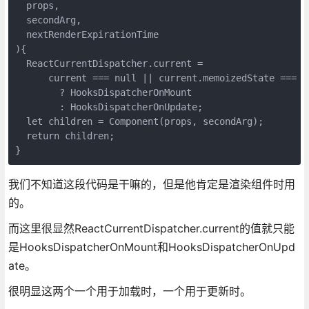
  props,

  secondArg,

  nextRenderExpirationTime

){

  ReactCurrentDispatcher.current =

      current === null || current.memoizedState === nu
        ? HooksDispatcherOnMount

        : HooksDispatcherOnUpdate;

  let children = Component(props, secondArg);

  return children;

}
我们不知道这段代码是干嘛的，但是他肯定是渲染组件时用
的。
而这里很显然ReactCurrentDispatcher.current的值就只能
是HooksDispatcherOnMount和HooksDispatcherOnUpd
ate。
很明显这两个一个用于加载时，一个用于更新时。