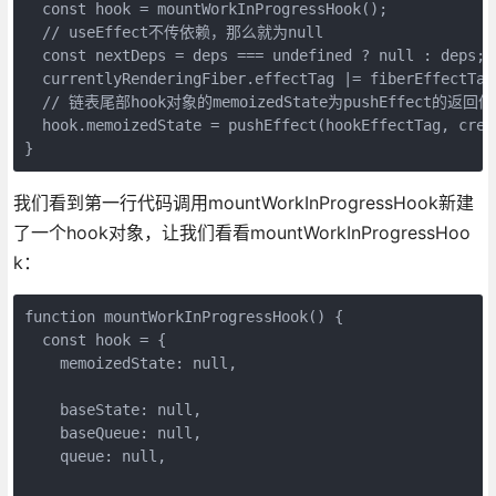
  const hook = mountWorkInProgressHook();

  // useEffect不传依赖，那么就为null

  const nextDeps = deps === undefined ? null : deps;

  currentlyRenderingFiber.effectTag |= fiberEffectTag;
  // 链表尾部hook对象的memoizedState为pushEffect的返回值

  hook.memoizedState = pushEffect(hookEffectTag, crea
}
我们看到第一行代码调用mountWorkInProgressHook新建
了一个hook对象，让我们看看mountWorkInProgressHoo
k：
function mountWorkInProgressHook() {

  const hook = {

    memoizedState: null,

    baseState: null,

    baseQueue: null,

    queue: null,
