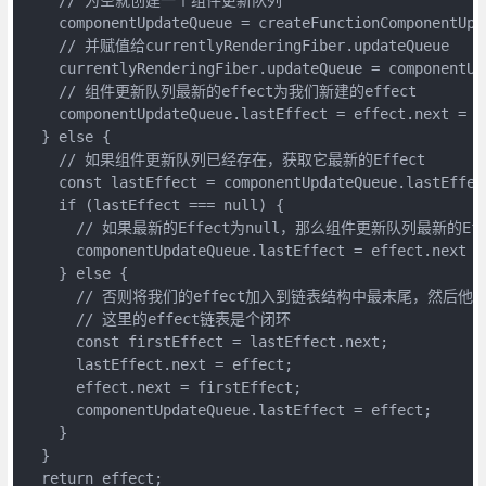
    componentUpdateQueue = createFunctionComponentUpda
    // 并赋值给currentlyRenderingFiber.updateQueue

    currentlyRenderingFiber.updateQueue = componentUpd
    // 组件更新队列最新的effect为我们新建的effect

    componentUpdateQueue.lastEffect = effect.next = ef
  } else {

    // 如果组件更新队列已经存在，获取它最新的Effect

    const lastEffect = componentUpdateQueue.lastEffect
    if (lastEffect === null) {

      // 如果最新的Effect为null，那么组件更新队列最新的Eff
      componentUpdateQueue.lastEffect = effect.next = 
    } else {

      // 否则将我们的effect加入到链表结构中最末尾，然后他的n
      // 这里的effect链表是个闭环

      const firstEffect = lastEffect.next;

      lastEffect.next = effect;

      effect.next = firstEffect;

      componentUpdateQueue.lastEffect = effect;

    }

  }

  return effect;
