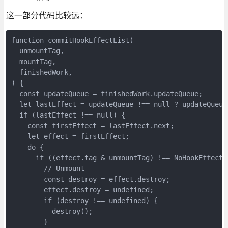
这一部分代码比较远：
function commitHookEffectList(

  unmountTag,

  mountTag,

  finishedWork,

) {

  const updateQueue = finishedWork.updateQueue;

  let lastEffect = updateQueue !== null ? updateQueue.
  if (lastEffect !== null) {

    const firstEffect = lastEffect.next;

    let effect = firstEffect;

    do {

      if ((effect.tag & unmountTag) !== NoHookEffect) 
        // Unmount

        const destroy = effect.destroy;

        effect.destroy = undefined;

        if (destroy !== undefined) {

          destroy();

        }
