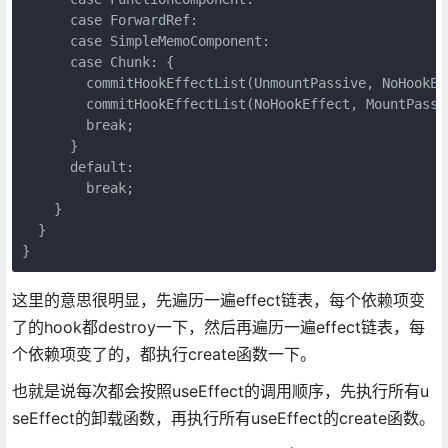
      case ForwardRef:

      case SimpleMemoComponent:

      case Chunk: {

        commitHookEffectList(UnmountPassive, NoHookEff
        commitHookEffectList(NoHookEffect, MountPassiv
        break;

      }

      default:

        break;

    }

  }

}
这里的意思很明显，先遍历一遍effect链表，每个依赖项变
了的hook都destroy一下，然后再遍历一遍effect链表，每
个依赖项变了的，都执行create函数一下。
也就是说每次都会按照useEffect的调用顺序，先执行所有u
seEffect的卸载函数，再执行所有useEffect的create函数。