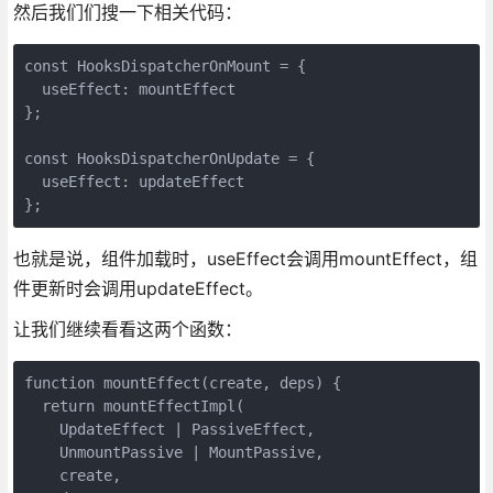
然后我们们搜一下相关代码：
const HooksDispatcherOnMount = {

  useEffect: mountEffect

};

const HooksDispatcherOnUpdate = {

  useEffect: updateEffect

};
也就是说，组件加载时，useEffect会调用mountEffect，组
件更新时会调用updateEffect。
让我们继续看看这两个函数：
function mountEffect(create, deps) {

  return mountEffectImpl(

    UpdateEffect | PassiveEffect,

    UnmountPassive | MountPassive,

    create,
