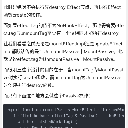
此时是绝对不会执行先destroy Effect节点，再执行Effect
函数create的操作。
而如果effect.tag的值不为NoHookEffect，那也得需要effe
ct.tag与unmountTag至少有一个位相同才能执行destroy。
让我们看看之前无论是mountEffectImpl还是updateEffectI
mpl都默认传的是：UnmountPassive | MountPassive，也
就是说effect.tag为UnmountPassive | MountPassive。
而很明显这个设计的目的在于，当mountTag为MountPassi
ve时执行create函数，而unmountTag为UnmountPassive
时创建执行destroy函数。
而只有下面这个地方会做这个Passive操作：
export function commitPassiveHookEffects(finishedWork:
  if ((finishedWork.effectTag & Passive) !== NoEffect)
    switch (finishedWork.tag) {

      case FunctionComponent:
