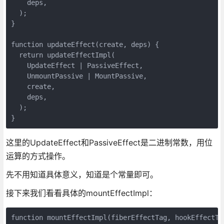
    deps,

  );

}

function updateEffect(create, deps) {

  return updateEffectImpl(

    UpdateEffect | PassiveEffect,

    UnmountPassive | MountPassive,

    create,

    deps,

  );

}
这里的UpdateEffect和PassiveEffect是二进制常数，用位
运算的方式操作。
先不用知道具体意义，知道是个常量即可。
接下来我们看看具体的mountEffectImpl：
function mountEffectImpl(fiberEffectTag, hookEffectTag