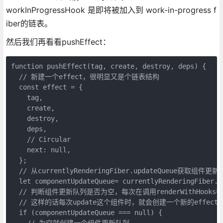
workInProgressHook 是即将被加入到 work-in-progress f
iber的链表。
然后我们再看看pushEffect：
function pushEffect(tag, create, destroy, deps) {

  // 新建一个effect，很明显又是个链表结构

  const effect = {

    tag,

    create,

    destroy,

    deps,

    // Circular

    next: null,

  };

  // 从currentlyRenderingFiber.updateQueue获取组件更新
  let componentUpdateQueue= currentlyRenderingFiber.up
  // 判断组件更新队列是否为空，每次在调用renderWithHooks都会将这
  // 这样的话每次update这个组件时，就会创建一个新的effect链
  if (componentUpdateQueue === null) {

    // 为空就创建一个组件更新队列
