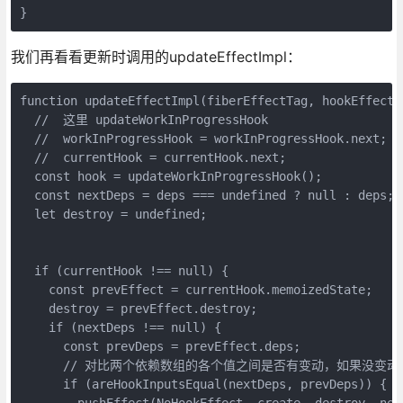
}
我们再看看更新时调用的updateEffectImpl：
function updateEffectImpl(fiberEffectTag, hookEffectTa
  //  这里 updateWorkInProgressHook 

  //  workInProgressHook = workInProgressHook.next;

  //  currentHook = currentHook.next;

  const hook = updateWorkInProgressHook();

  const nextDeps = deps === undefined ? null : deps;

  let destroy = undefined;

  if (currentHook !== null) {

    const prevEffect = currentHook.memoizedState;

    destroy = prevEffect.destroy;

    if (nextDeps !== null) {

      const prevDeps = prevEffect.deps;

      // 对比两个依赖数组的各个值之间是否有变动，如果没变动，那
      if (areHookInputsEqual(nextDeps, prevDeps)) {

        pushEffect(NoHookEffect, create, destroy, next