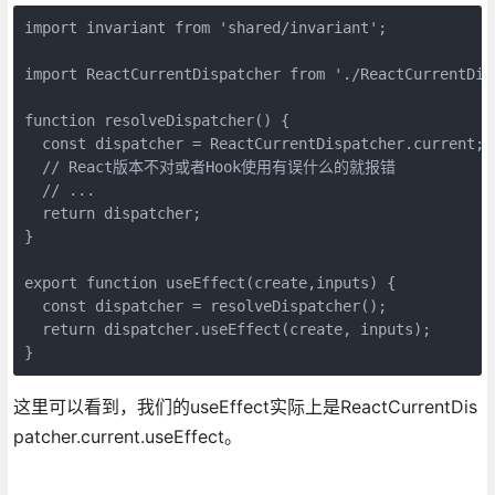
import invariant from 'shared/invariant';

import ReactCurrentDispatcher from './ReactCurrentDisp
function resolveDispatcher() {

  const dispatcher = ReactCurrentDispatcher.current;

  // React版本不对或者Hook使用有误什么的就报错

  // ...

  return dispatcher;

}

export function useEffect(create,inputs) {

  const dispatcher = resolveDispatcher();

  return dispatcher.useEffect(create, inputs);

}
这里可以看到，我们的useEffect实际上是ReactCurrentDis
patcher.current.useEffect。