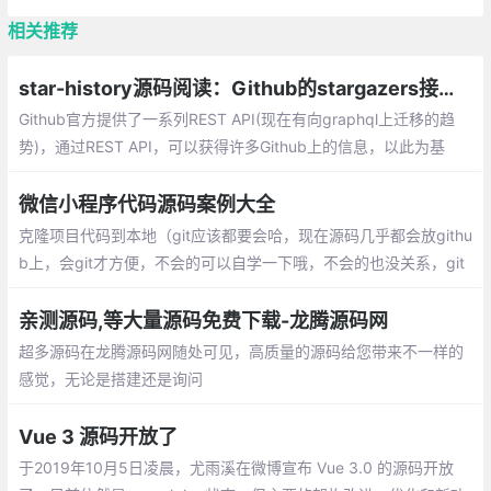
相关推荐
star-history源码阅读：Github的stargazers接口与分页机制
Github官方提供了一系列REST API(现在有向graphql上迁移的趋
势)，通过REST API，可以获得许多Github上的信息，以此为基
础，我们可以构建各式各样的APP，star-history这个项目也是这样
建立起来的，Github虽然没有提供直接查看项目star历史的功能
微信小程序代码源码案例大全
克隆项目代码到本地（git应该都要会哈，现在源码几乎都会放githu
b上，会git才方便，不会的可以自学一下哦，不会的也没关系，git
Hub上也提供直接下载的链接）;打开微信开发者工具；
亲测源码,等大量源码免费下载-龙腾源码网
超多源码在龙腾源码网随处可见，高质量的源码给您带来不一样的
感觉，无论是搭建还是询问
Vue 3 源码开放了
于2019年10月5日凌晨，尤雨溪在微博宣布 Vue 3.0 的源码开放