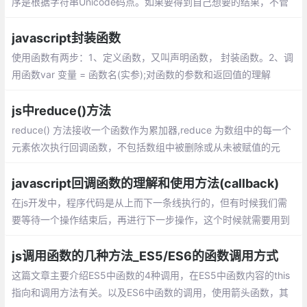
序是根据字符串Unicode码点。如果要得到自己想要的结果，不管
是升序还是降序，就需要提供比较函数了。该函数比较两个值的大
小，然后返回一个用于说明这两个值的相对顺序的数字
javascript封装函数
使用函数有两步：1、定义函数，又叫声明函数， 封装函数。2、调
用函数var 变量 = 函数名(实参);对函数的参数和返回值的理解
js中reduce()方法
reduce() 方法接收一个函数作为累加器,reduce 为数组中的每一个
元素依次执行回调函数，不包括数组中被删除或从未被赋值的元
素，接受四个参数：初始值（上一次回调的返回值），当前元素
值，当前索引，原数组。
javascript回调函数的理解和使用方法(callback)
在js开发中，程序代码是从上而下一条线执行的，但有时候我们需
要等待一个操作结束后，再进行下一步操作，这个时候就需要用到
回调函数。 在js中，函数也是对象，确切地说：函数是用Function
()构造函数创建的Function对象。
js调用函数的几种方法_ES5/ES6的函数调用方式
这篇文章主要介绍ES5中函数的4种调用，在ES5中函数内容的this
指向和调用方法有关。以及ES6中函数的调用，使用箭头函数，其