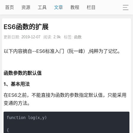
首页
资源
工具
文章
教程
栏目
ES6函数的扩展
更新日期:
2019-12-07
阅读:
2.9k
标签:
函数
以下内容摘自--ES6标准入门（阮一峰）,纯粹为了记忆。
函数参数的默认值
1、基本用法
在ES6之前，不能直接为函数的参数指定默认值，只能采用
变通的方法。
function log(x,y)

{
