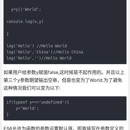
  y=y||'World';

console.log(x,y)

}

log('Hello') //Hello World

log('Hello','China')//Hello China

log('Hello','')//Hello World
如果用户给参数y赋值false,这时候是不起作用的。并且以上
第三个y参数期望输出空串，但是也变为了World.为了避免
这种情况我们可以变为以下:
if(typeof y==='undefined'){

    y='World';

}
ES6允许为函数的参数设置默认值，即直接写在参数定义的