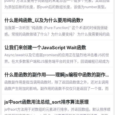
push() 方法主要用于向数组的末尾添加一个或多个元素，其返回值
为添加后新的长度，即push后的数组长度，该值为number类型。
介绍：一个数组中添加新元素、把一个数组的值赋值到另一个数组
上、在对象使用push
什么是纯函数_以及为什么要用纯函数?
当我第一次听到 “纯函数 (Pure Function)” 这个术语的时候我很疑
惑。常规的函数做错了什么？为什么要变纯？ 为什么我需要纯的函
数？除非你已经知道什么是纯函数，否则你可能会问同样的疑惑
让我们来创建一个JavaScript Wait函数
Async/await以及它底层promises的应用正在猛烈地冲击着JS的世
界。在大多数客户端和JS服务端平台的支持下，回调编程已经成为
过去的事情。当然，基于回调的编程很丑陋的。
什么是函数的副作用——理解js编程中函数的副作用
函数副作用是指当调用函数时，除了返回函数值之外，还对主调用
函数产生附加的影响。副作用的函数不仅仅只是返回了一个值，而
且还做了其他的事情
js中sort函数用法总结_sort排序算法原理
js中sort方法用于对数组的元素进行排序，并返回数组。默认排序顺