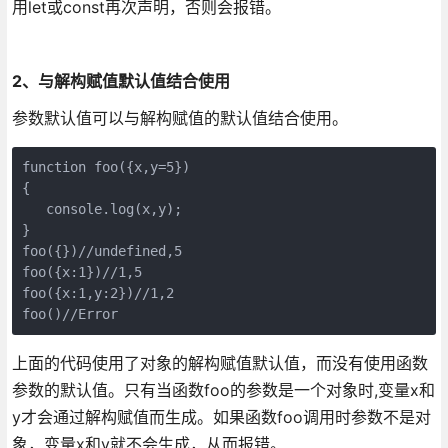
用let或const再次声明，否则会报错。
2、与解构赋值默认值结合使用
参数默认值可以与解构赋值的默认值结合使用。
function foo({x,y=5})

{

   console.log(x,y);

}

foo({})//undefined,5

foo({x:1})//1,5

foo({x:1,y:2})//1,2

foo()//Error
上面的代码使用了对象的解构赋值默认值，而没有使用函数
参数的默认值。只有当函数foo的参数是一个对象时,变量x和
y才会通过解构赋值而生成。如果函数foo调用时参数不是对
象，变量x和y就不会生成，从而报错。