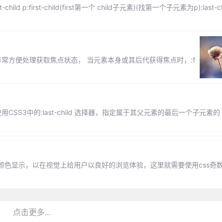
rst-child(first第一个 child子元素)(找第一个子元素为p):last-child 
within能非常方便处理获取焦点状态， 当元素本身或其后代获得焦点时，:f
S3中的:last-child 选择器，指定属于其父元素的最后一个子元素的 
颜色显示，以在视觉上给用户以良好的浏览体验，这里就需要使用css奇
点击更多...