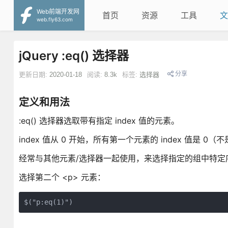
Web前端开发网
首页
资源
工具
文
web.fly63.com
jQuery :eq() 选择器
分享
更新日期:
2020-01-18
阅读:
8.3k
标签:
选择器
定义和用法
:eq() 选择器选取带有指定 index 值的元素。
index 值从 0 开始，所有第一个元素的 index 值是 0（不
经常与其他元素/选择器一起使用，来选择指定的组中特
选择第二个 <p> 元素：
$("p:eq(1)")