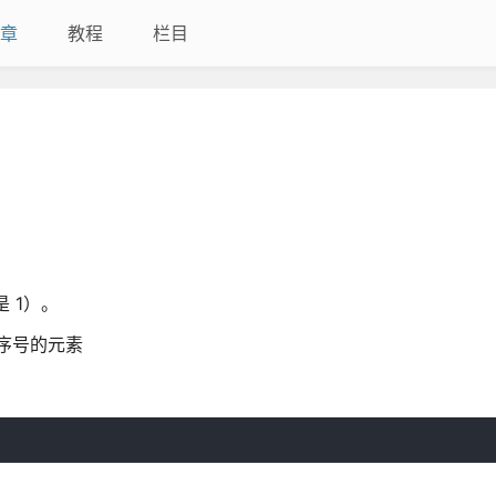
章
教程
栏目
是 1）。
定序号的元素