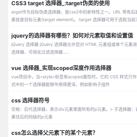
CSS3 target 选择器_:target伪类的使用
arget作为目标伪类选择器，是css3中的新特性之一。URL 带
素就是目标元素(target element)。:target 选择器可用于选
jquery的选择器有哪些？如何对元素取值和设置值
jQuery 选择器 jQuery 选择器允许您对 HTML 元素组或单
选择器、可视化过滤选择器.....
vue 选择器_实现scoped深度作用选择器
vue项目中，当<style>标签有scoped属性时，它的 CSS 
式中的一个选择器能够作用得更深，例如影响子组件
css 选择器符号
空格：后代选择器，表示div元素里面所有的p元素。> 子选择器：
素往后的同级的p元素
css怎么选择父元素下的某个元素？