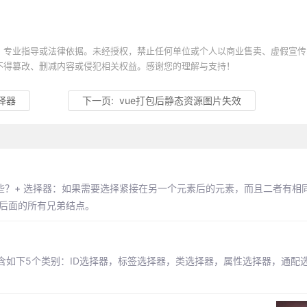
、专业指导或法律依据。未经授权，禁止任何单位或个人以商业售卖、虚假宣传
不得篡改、删减内容或侵犯相关权益。感谢您的理解与支持！
译器
下一页:
vue打包后静态资源图片失效
哪些？+ 选择器：如果需要选择紧接在另一个元素后的元素，而且二者有相
的后面的所有兄弟结点。
含如下5个类别：ID选择器，标签选择器，类选择器，属性选择器，通配