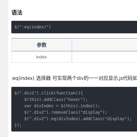
语法
$(":eq(
index
)")
参数
index
:eq(index) 选择器 可实现两个div的一一对应显示,js代码
$(".div1").click(function(){

    $(this).addClass("hover");

    var divIndex = $(this).index();

    $(".div2").removeClass("display");

    $(".div2").eq(divIndex).addClass("display");

});