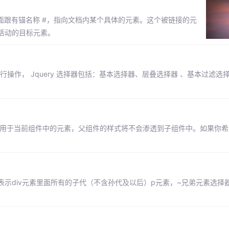
有后面跟有锚名称 #，指向文档内某个具体的元素。这个被链接的元
取当前活动的目标元素。
个元素进行操作， Jquery 选择器包括：基本选择器、层叠选择器 、基本过滤选
样式只作用于当前组件中的元素，父组件的样式将不会渗透到子组件中。如果你希望 
表示div元素里面所有的子代（不含孙代及以后）p元素，~兄弟元素选择器：