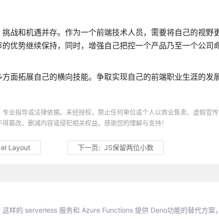
，挑战和机遇并存。作为一个前端技术人员，需要将自己的视野
节的优势继续保持，同时，增强自己把控一个产品乃至一个公司
多方面拓展自己的横向技能。争取实现自己的前端职业生涯的发
、专业指导或法律依据。未经授权，禁止任何单位或个人以商业售卖、虚假宣传
不得篡改、删减内容或侵犯相关权益。感谢您的理解与支持！
el Layout
下一页:
JS保留两位小数
的 serverless 服务和 Azure Functions 提供 Deno功能的替代