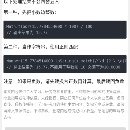
以下处理结果不会四舍五入:
第一种，先把小数边整数：
Math.floor(15.7784514000 * 100) / 100 

// 输出结果为 15.77
第二种，当作字符串，使用正则匹配：
Number(15.7784514000.toString().match(/^\d+(?:\.\d{0,2
// 输出结果为 15.77,不能用于整数如 10 必须写为10.0000
注意：如果是负数，请先转换为正数再计算，最后转回负数
本文内容仅供个人学习、研究或参考使用，不构成任何形式的决策建议、
专业指导或法律依据。未经授权，禁止任何单位或个人以商业售卖、虚假
宣传、侵权传播等非学习研究目的使用本文内容。如需分享或转载，请保
留原文来源信息，不得篡改、删减内容或侵犯相关权益。感谢您的理解与
支持！