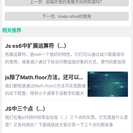
上一页:
前端开发的发展方向你知道吗？
下一页:
keep-alive的使用
相关推荐
Js es6中扩展运算符（...）
拓展运算符，是es6一个很好的特性，它们可以通过减少赋值语句
的使用，或者减少通过下标访问数组或对象的方式，使代码更加简
洁优雅，可读性更佳。下面我将列出拓展运算符的主要应用场景，
以及相关知识。
js除了Math.floor方法，还可以通过位运算|，>>实现向下取整
我们都知道通过Math.floor()方法可实现数值
的向下取整，得到小于或等于该数字的最大
整数。除了Math.floor方法，还可以使用位
运算|，>>来实现向下取整哦
JS中三个点（...）
我们在看js代码时经常会出现（...）三个点的东西，它究竟是什么意
思？又有何用处？下面我就给大家分享一下三个点的那些事