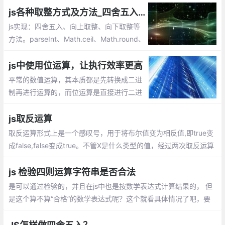
js各种取整方式及方法_四舍五入、向上取整、向下取整
js实现：四舍五入、向上取整、向下取整等
方法。parseInt、Math.ceil、Math.round、
Math.floor、toFixed等的使用
js中使用位运算，让执行效率更高
平常的数值运算，其本质都是先转换成二进
制再进行运算的，而位运算是直接进行二进
制运算，所以原则上位运算的执行效率是比
较高的，由于位运算的博大精深，下面通过
js取反运算
一些在js中使用位运算的实例
取反运算形式上是一个感叹号，用于将布尔值变为相反值,即true变
成false,false变成true。不管X是什么类型的值，经过两次取反运算
后，变成了与Boolean函数结果相同的布尔值。所以，两次取反就
是将一个值转成布尔值的简便写法。
js 检验四则运算字符串是否合法
是可以通过检验的，并且在js中也是按数学表达式计算结果的， 但
是这个算不算“合格”的数学表达式呢？这个就看具体情况了吧，要
规避也比较简单