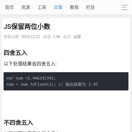
首页
资源
工具
文章
教程
栏目
JS保留两位小数
更新日期:
2019-12-22
阅读:
2.9k
标签:
运算
四舍五入
以下处理结果会四舍五入:
var num =2.446242342; 

num = num.toFixed(2); // 输出结果为 2.45
不四舍五入