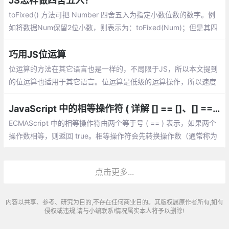
JS怎样做四舍五入？
toFixed() 方法可把 Number 四舍五入为指定小数位数的数字。例
如将数据Num保留2位小数，则表示为：toFixed(Num)；但是其四
舍五入的规则与数学中的规则不同，使用的是银行家舍入规则
巧用JS位运算
位运算的方法在其它语言也是一样的，不局限于JS，所以本文提到
的位运算也适用于其它语言。位运算是低级的运算操作，所以速度
往往也是最快的
JavaScript 中的相等操作符 ( 详解 [] == []、[] == ![]、{} == !{} )
ECMAScript 中的相等操作符由两个等于号 ( == ) 表示，如果两个
操作数相等，则返回 true。相等操作符会先转换操作数（通常称为
强制转型），然后比较它们的相等性。
点击更多...
内容以共享、参考、研究为目的,不存在任何商业目的。其版权属原作者所有,如有
侵权或违规,请与小编联系!情况属实本人将予以删除!