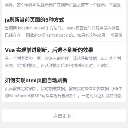
事件，这个事件可以提示用户在刷新页面之前有一个提示。下面是
beforeunload的用法：
js刷新当前页面的5种方式
当调用 location.reload() 方法时， aspx页面此时在服务端内存里
已经存在， 因此必定是 IsPostback 的。如果有这种应用： 需要重
新加载该页面，也就是说期望页面能够在服务端重新被创建，期望
是 Not IsPostback 的
Vue 实现前进刷新，后退不刷新的效果
在一个列表页中，第一次进入的时候，请求获取数据。点击某个列
表项，跳到详情页，再从详情页后退回到列表页时，不刷新。
如何实现html页面自动刷新
页面需要定时刷新，实时加载数据，需要实时查看监控数据（H5中
的WebSocket和SSE可以实现局部刷新），一定时间之后跳转到指
定页面（登录注册之类）
点击更多...