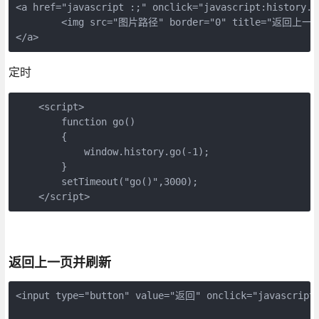
<a href="javascript :;" onclick="javascript:history.ba
	<img src="图片路径" border="0" title="返回上一页">

定时
    <script>

        function go()

        {

            window.history.go(-1);

        }

        setTimeout("go()",3000);

    </script>
返回上一页并刷新
<input type="button" value="返回" οnclick="javascript:w