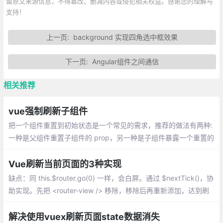
留原文来源信息，不得篡改、删减内容或侵犯相关权益。感谢您的理解与
支持！
上一页:
background 实现四角选中框效果
下一页:
Angular组件之间通信
相关推荐
vue强制刷新子组件
把一个组件重置到初始状态是一个常见的需求，推荐的做法有两种:
一种是父组件重置子组件的 prop，另一种是子组件暴露一个重置的
方法供父组件调用。
Vue刷新当前页面的3种实现
缺点：同 this.$router.go(0) 一样，会白屏。通过 $nextTick()，协
助实现。先把 <router-view /> 移除，移除后再重新添加，达到刷
新当前页面的功能。是目前最合适的实现方式。
解决使用vuex刷新页面state数据消失