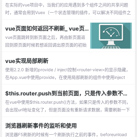
在实际的vue项目中，当我们的应用遇到多个组件之间的共享问题
时，通常会用到Vuex（一个状态管理的插件，可以解决不同组件之
间的数据共享和数据持久化），解决组件之间同一状态的共享问
题。
vue页面如何返回不刷新_ vue页面撤退不能返回到顶部的实现
vue页面跳转到新页面之后，再由新页面返
回到原页面时候若想返回调出原页面的初始
位置，怎么来解决这个问题呢？1、使用vue
x存储滚动状态，2、使用缓存keepAlive的
vue实现局部刷新
实现
使用2.2.0 新增的provide / inject控制<router-view>的显示隐藏，
在App.vue中使用provide，在使用局部刷新的组件中使用inject
$this.router.push到当前页面，只是传入参数不同，页面不刷新的问题解决
在vue中使用$this.router.push()方法，如果只是传入的参数不同，
会出现url地址变化了，但是页面没有重新请求数据，需要刷新一下
页面才有新的数据
浏览器刷新事件的监听和使用
浏览器F5刷新的时候有一个刷新执行之前的事件，beforeunload