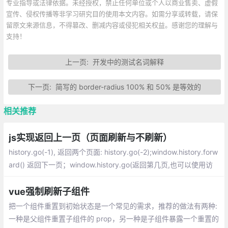
专业指导或法律依据。未经授权，禁止任何单位或个人以商业售卖、虚假
宣传、侵权传播等非学习研究目的使用本文内容。如需分享或转载，请保
留原文来源信息，不得篡改、删减内容或侵犯相关权益。感谢您的理解与
支持！
上一页:
开发中的测试名词解释
下一页:
简写的 border-radius 100% 和 50% 是等效的
相关推荐
js实现返回上一页（页面刷新与不刷新）
history.go(-1), 返回两个页面: history.go(-2);window.history.forw
ard() 返回下一页；window.history.go(返回第几页,也可以使用访
问过的URL) ；如果要强行刷新的话就是：window.history.back();
vue强制刷新子组件
把一个组件重置到初始状态是一个常见的需求，推荐的做法有两种:
一种是父组件重置子组件的 prop，另一种是子组件暴露一个重置的