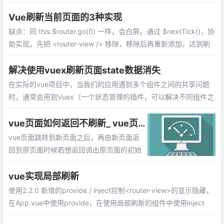
方法供父组件调用。
Vue刷新当前页面的3种实现
缺点：同 this.$router.go(0) 一样，会白屏。通过 $nextTick()，协
助实现。先把 <router-view /> 移除，移除后再重新添加，达到刷
新当前页面的功能。是目前最合适的实现方式。
解决使用vuex刷新页面state数据消失
在实际的vue项目中，当我们的应用遇到多个组件之间的共享问题
时，通常会用到Vuex（一个状态管理的插件，可以解决不同组件之
间的数据共享和数据持久化），解决组件之间同一状态的共享问
题。
vue页面如何返回不刷新_ vue页面撤退不能返回到顶部的实现
vue页面跳转到新页面之后，再由新页面返
回到原页面时候若想返回调出原页面的初始
位置，怎么来解决这个问题呢？1、使用vue
x存储滚动状态，2、使用缓存keepAlive的
vue实现局部刷新
实现
使用2.2.0 新增的provide / inject控制<router-view>的显示隐藏，
在App.vue中使用provide，在使用局部刷新的组件中使用inject