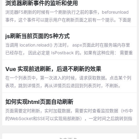
浏览器刷新事件的监听和使用
浏览器F5刷新的时候有一个刷新执行之前的事件，beforeunload
事件，这个事件可以提示用户在刷新页面之前有一个提示。下面是
beforeunload的用法：
js刷新当前页面的5种方式
当调用 location.reload() 方法时， aspx页面此时在服务端内存里
已经存在， 因此必定是 IsPostback 的。如果有这种应用： 需要重
新加载该页面，也就是说期望页面能够在服务端重新被创建，期望
是 Not IsPostback 的
Vue 实现前进刷新，后退不刷新的效果
在一个列表页中，第一次进入的时候，请求获取数据。点击某个列
表项，跳到详情页，再从详情页后退回到列表页时，不刷新。
如何实现html页面自动刷新
页面需要定时刷新，实时加载数据，需要实时查看监控数据（H5中
的WebSocket和SSE可以实现局部刷新），一定时间之后跳转到指
定页面（登录注册之类）