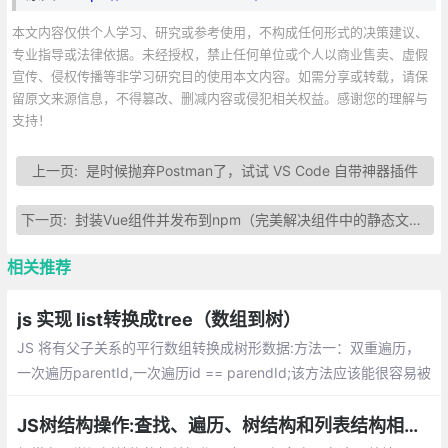
本文内容仅供个人学习、研究或参考使用，不构成任何形式的决策建议、
专业指导或法律依据。未经授权，禁止任何单位或个人以商业售卖、虚假
宣传、侵权传播等非学习研究目的使用本文内容。如需分享或转载，请保
留原文来源信息，不得篡改、删减内容或侵犯相关权益。感谢您的理解与
支持！
上一页:
是时候抛弃Postman了，试试 VS Code 自带神器插件
下一页:
封装Vue组件并发布到npm（完美解决组件中的静态文件引用）
相关推荐
js 实现 list转换成tree（数组到树）
JS 将有父子关系的平行数组转换成树形数据:方法一：双重遍历，
一次遍历parentId,一次遍历id == parendId;该方法应该能很容易被
想到，实现起来也一步一步可以摸索出来；
JS树结构操作:查找、遍历、树结构和列表结构相互转换