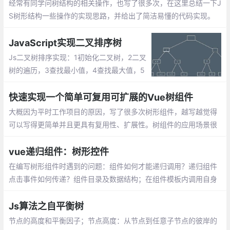
经常有同学问树结构的相关操作，也写了很多次，在这里总结一下J
S树形结构一些操作的实现思路，并给出了简洁易懂的代码实现。
本文内容结构大概如下：
JavaScript实现二叉排序树
Js二叉树排序实现：1初始化二叉树，2二叉
树的遍历，3查找最小值，4查找最大值，5
删除节点
快速实现一个简单可复用可扩展的Vue树组件
大概因为平时工作项目的原因，写了很多次树形组件，越写越觉得
可以写得更简单并且更具有复用性、扩展性。树组件的应用场景很
多，比如一篇文章的目录、一个公司部门组织情况、思维导图等，
其实都可以用树形结构来描述
vue递归组件：树形控件
在编写树形组件时遇到的问题：组件如何才能递归调用？递归组件
点击事件如何传递？组件目录及数据结构；在组件模板内调用自身
必须明确定义组件的name属性，并且递归调用时组件名称就是nam
e属性
Js算法之自平衡树
节点的高度和平衡因子；节点高度：从节点到任意子节点的彼岸的