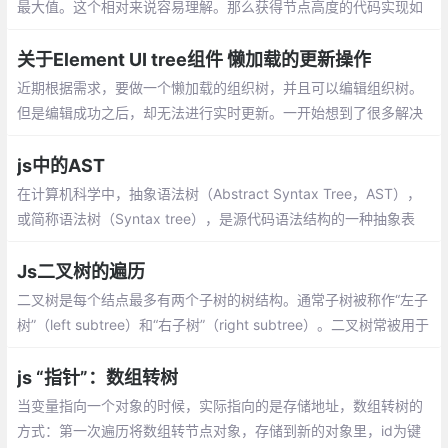
最大值。这个相对来说容易理解。那么获得节点高度的代码实现如
下：平衡因子：每个节点左子树高度和右子树高度的差值。该值为
0 、 -1、 1 时则为正常值
关于Element UI tree组件 懒加载的更新操作
近期根据需求，要做一个懒加载的组织树，并且可以编辑组织树。
但是编辑成功之后，却无法进行实时更新。一开始想到了很多解决
方案，也在网上参考了很多方案，但是都有种种不足。遂查阅了Ele
mentUi的tree组件源代码。
js中的AST
在计算机科学中，抽象语法树（Abstract Syntax Tree，AST），
或简称语法树（Syntax tree），是源代码语法结构的一种抽象表
示。它以树状的形式表现编程语言的语法结构，树上的每个节点都
表示源代码中的一种结构
Js二叉树的遍历
二叉树是每个结点最多有两个子树的树结构。通常子树被称作“左子
树”（left subtree）和“右子树”（right subtree）。二叉树常被用于
实现二叉查找树和二叉堆。
js “指针”：数组转树
当变量指向一个对象的时候，实际指向的是存储地址，数组转树的
方式：第一次遍历将数组转节点对象，存储到新的对象里，id为键