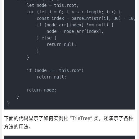
        let node = this.root;

        for (let i = 0; i < str.length; i++) {

            const index = parseInt(str[i], 36) - 10;

            if (node.arr[index] !== null) {

                node = node.arr[index];

            } else {

                return null;

            }

        }

        if (node === this.root)

            return null;

        return node;

    }

}
下面的代码显示了如何实例化 “TrieTree” 类，还演示了各种
方法的用法。