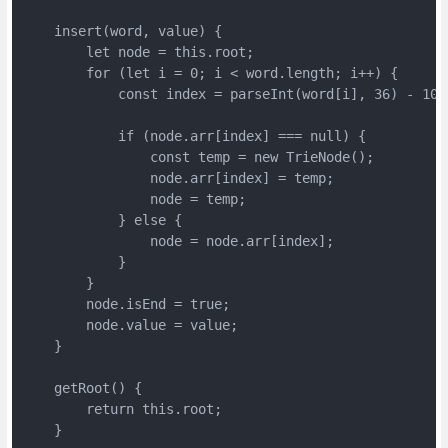
    insert(word, value) {

        let node = this.root;

        for (let i = 0; i < word.length; i++) {

            const index = parseInt(word[i], 36) - 10;

            if (node.arr[index] === null) {

                const temp = new TrieNode();

                node.arr[index] = temp;

                node = temp;

            } else {

                node = node.arr[index];

            }

        }

        node.isEnd = true;

        node.value = value;

    }

    getRoot() {

        return this.root;

    }
