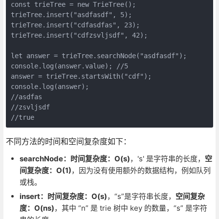
const trieTree = new TrieTree();

trieTree.insert("asdfasdf", 5);

trieTree.insert("cdfasdfas", 23);

trieTree.insert("cdfzsvljsdf", 42);

let answer = trieTree.searchNode("asdfasdf");

console.log(answer.value); //5

answer = trieTree.startsWith("cdf");

console.log(answer);

//asdfas

//zsvljsdf

//true
不同方法的时间和空间复杂度如下：
searchNode：时间复杂度：O(s)
，'s' 是字符串的长度，
空
间复杂度：O(1)
，因为没有使用额外的数据结构，例如队列
或栈。
insert：时间复杂度：O(s)
，“s”是字符串长度，
空间复杂
度：O(ns)
，其中 “n” 是 trie 树中 key 的数量，“s” 是字符