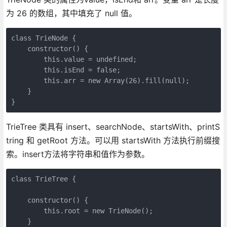
为 26 的数组，其中填充了 null 值。
class TrieNode {

    constructor() {

        this.value = undefined;

        this.isEnd = false;

        this.arr = new Array(26).fill(null);

    }

}
TrieTree 类具有 insert、searchNode、startsWith、printS
tring 和 getRoot 方法。可以用 startsWith 方法执行前缀搜
索。insert方法将字符串和值作为参数。
class TrieTree {

    constructor() {

        this.root = new TrieNode();

    }
