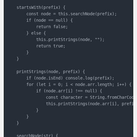
    startsWith(prefix) {

        const node = this.searchNode(prefix);

        if (node == null) {

            return false;

        } else {

            this.printStrings(node, "");

            return true;

        }

    }

    printStrings(node, prefix) {

        if (node.isEnd) console.log(prefix);

        for (let i = 0; i < node.arr.length; i++) {

            if (node.arr[i] !== null) {

                const character = String.fromCharCode
                this.printStrings(node.arr[i], prefix 
            }

        }

    }

    searchNode(str) {
