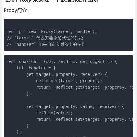
Proxy简介：
let  p = new  Proxy(target, handler);

// `target` 代表需要添加代理的对象

// `handler` 用来自定义对象中的操作
let  onWatch = (obj, setBind, getLogger) => {

    let  handler = {

        get(target, property, receiver) {

            getLogger(target, property)

            return  Reflect.get(target, property, rece
        },

        set(target, property, value, receiver) {

            setBind(value);

            return  Reflect.set(target, property, valu
        }

    };
