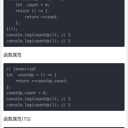
    let  count = 0;

    return () => {

        return ++count;

    };

})();

console.log(countUp()); // 1

console.log(countUp()); // 2
函数属性
// javascript

let  countUp = () => {

    return ++countUp.count;

};

countUp.count = 0;

console.log(countUp()); // 1

console.log(countUp()); // 2
函数属性(TS)