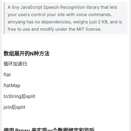
A tiny JavaScript Speech Recognition library that lets
your users control your site with voice commands.
annyang has no dependencies, weighs just 2 KB, and is
free to use and modify under the MIT license.
数组展开的N种方法
循环加递归
flat
flatMap
toString后split
join后split
使用 Proxy 来实现一个数据绑定和监听