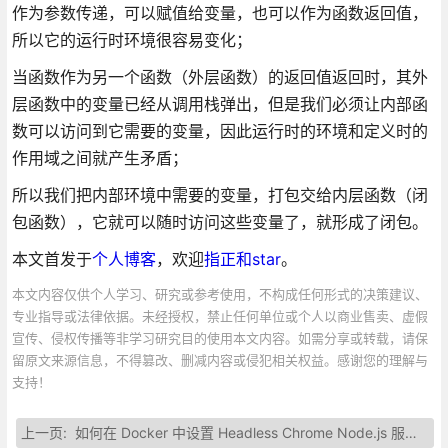
作为参数传递，可以赋值给变量，也可以作为函数返回值，
所以它的运行时环境很容易变化；
当函数作为另一个函数（外层函数）的返回值返回时，其外
层函数中的变量已经从调用栈弹出，但是我们必须让内部函
数可以访问到它需要的变量，因此运行时的环境和定义时的
作用域之间就产生矛盾；
所以我们把内部环境中需要的变量，打包交给内层函数（闭
包函数），它就可以随时访问这些变量了，就形成了闭包。
本文首发于
个人博客
，欢迎
指正和star
。
本文内容仅供个人学习、研究或参考使用，不构成任何形式的决策建议、
专业指导或法律依据。未经授权，禁止任何单位或个人以商业售卖、虚假
宣传、侵权传播等非学习研究目的使用本文内容。如需分享或转载，请保
留原文来源信息，不得篡改、删减内容或侵犯相关权益。感谢您的理解与
支持！
上一页:
如何在 Docker 中设置 Headless Chrome Node.js 服务器?