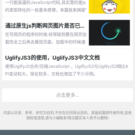
一行能装逼的JavaScript代码,其实靠的是js
的类型转化的一些基本原理，本篇就来揭密”
sb”是如何炼成的。相信你如果能把这个理清
楚了，以后遇到类型转化之类的题目，就可
通过原生js判断网页图片是否已加载成功的方法总汇
以瞬间秒杀了。
在写网页的程序的时候,经常碰到要在网页加
载完全之后再去展现页面，加载中的时候通
过显示loading...的样式。这时候我们会直接
想到使用window.onload的方式,或者是img
UglifyJS3的使用，UglifyJS3中文文档
对象的complete属性
使用UglifyJS合并/压缩JavaScript ，UglifyJS3与UglifyJS2相比A
PI变动较大，简化较多，文档也增加了不少示例。
点击更多...
内容以共享、参考、研究为目的,不存在任何商业目的。其版权属原作者所有,如有
侵权或违规,请与小编联系!情况属实本人将予以删除!