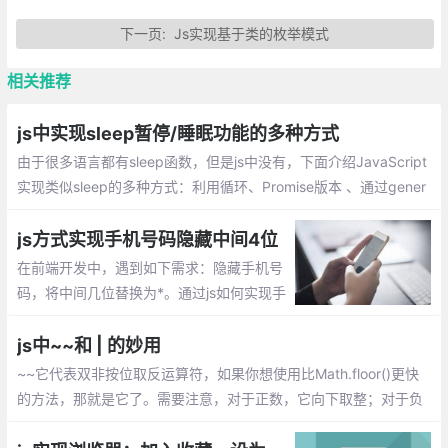
下一页:
Js实现基于类的枚举模式
相关推荐
js中实现sleep暂停/睡眠功能的多种方式
由于很多语言都有sleep函数，但是js中没有，下面介绍JavaScript
实现类似sleep的多种方式：利用循环、Promise版本 、通过gener
ate来实现、通过 Async/Await 封装、使用node-sleep
js方式实现手机号码隐藏中间4位
在前端开发中，遇到如下需求：隐藏手机号
码，将中间几位替换为*。通过js如何实现手
机号码隐藏中间4位呢？下面整理几种实现
方式：使用正则、通过长度截取。
js中~~和 | 的妙用
~~它代表双非按位取反运算符，如果你想使用比Math.floor()更快
的方法，那就是它了。需要注意，对于正数，它向下取整；对于负
数，向上取整；非数字取值为0，它具体的表现形式为：