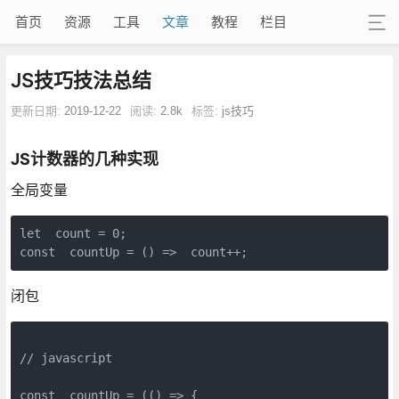
首页
资源
工具
文章
教程
栏目
JS技巧技法总结
更新日期:
2019-12-22
阅读:
2.8k
标签:
js技巧
JS计数器的几种实现
全局变量
let  count = 0;

const  countUp = () =>  count++;
闭包
// javascript

const  countUp = (() => {
