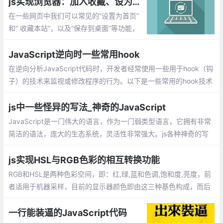
js实现浏览器：加入收藏、设为首页、保存到桌面的方法功能
在一些网页中我们可以常见的“设置为首页”
和“ 收藏本站”，以及“保存到桌面”等功能，
使用js是如何实现的呢？这里为大家分享下
实现方法，完美兼容IE,chrome,ff等浏览器
JavaScript逆向时一些常用hook
在逆向分析JavaScript代码时，开发者经常使用一些用于hook（钩
子）的技术来监视或修改程序的行为。以下是一些常用的hook技术
及其示例代码。
js中一些怪异的写法_神奇的JavaScript
JavaScript是一门伟大的语言，作为一门弱类型语言，它拥有非常
简洁的语法，庞大的生态系统，灵活性非常强大。js各种神奇的写
法，所谓的神奇也就是罕见。下面就开始介绍这些怪异的写法吧。
js实现HSL与RGB色彩的相互转换功能
RGB和HSL是两种色彩空间，即：红,绿,蓝和色调,饱和度,亮度，前
者适用于机器采样，目前的显示器颜色即由这三种基色构成，而后
者更符合人类的直观感觉。这篇文章主要介绍原生js实现HSL与RG
B相互转换
一行能装逼的JavaScript代码