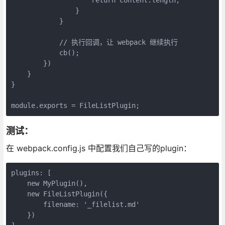
                }

            }

            // 执行回调，让 webpack 继续执行

            cb();

        })

    }

}

module.exports = FileListPlugin;
测试：
在 webpack.config.js 中配置我们自己写的plugin：
plugins: [

    new MyPlugin(),

    new FileListPlugin({

        filename: '_filelist.md'

    })
