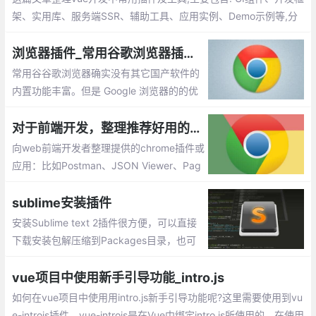
架、实用库、服务端SSR、辅助工具、应用实例、Demo示例等,分
享给大家,希望对大家有所帮助
浏览器插件_常用谷歌浏览器插件推荐
常用谷谷歌浏览器确实没有其它国产软件的
内置功能丰富。但是 Google 浏览器的的优
点恰恰就体现在拥有超简约的界面，以及支
持众多强大好用的扩展程序，用户能够按照
对于前端开发，整理推荐好用的chrome插件或应用
自己的喜好去个性化定制浏览器。今天我就
向web前端开发者整理提供的chrome插件或
给大家介绍几款自己常用的插件。
应用：比如Postman、JSON Viewer、Pag
e Ruler 、ChromeADB 等等
sublime安装插件
安装Sublime text 2插件很方便，可以直接
下载安装包解压缩到Packages目录，也可
以安装package control组件，然后直接在
线安装
vue项目中使用新手引导功能_intro.js
如何在vue项目中使用用intro.js新手引导功能呢?这里需要使用到vu
e-introjs插件，vue-introjs是在Vue中绑定intro.js所使用的。在使用