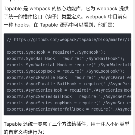
Tapable 是 webpack 的核心功能库，它为 webpack 提供
了统一的插件接口（钩子）类型定义。webpack 中目前有
十种 hooks，在 Tapable 源码中可以看到，他们是：
// https://github.com/webpack/tapable/blob/master/lib/
exports.SyncHook = require("./SyncHook");

exports.SyncBailHook = require("./SyncBailHook");

exports.SyncWaterfallHook = require("./SyncWaterfallHo
exports.SyncLoopHook = require("./SyncLoopHook");

exports.AsyncParallelHook = require("./AsyncParallelHo
exports.AsyncParallelBailHook = require("./AsyncParall
exports.AsyncSeriesHook = require("./AsyncSeriesHook")
exports.AsyncSeriesBailHook = require("./AsyncSeriesBa
exports.AsyncSeriesLoopHook = require("./AsyncSeriesLo
exports.AsyncSeriesWaterfallHook = require("./AsyncSe
Tapable 还统一暴露了三个方法给插件，用于注入不同类型
的自定义构建行为：