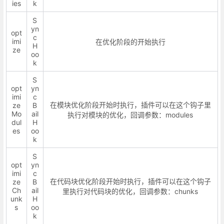
ies
k
S
yn
opt
c
imi
在优化阶段的开始执行
H
ze
oo
k
S
opt
yn
imi
c
在模块优化阶段开始时执行，插件可以在这个钩子里
ze
B
Mo
ail
执行对模块的优化，回调参数：modules
dul
H
es
oo
k
S
opt
yn
imi
c
在代码块优化阶段开始时执行，插件可以在这个钩子
ze
B
Ch
ail
里执行对代码块的优化，回调参数：chunks
unk
H
s
oo
k