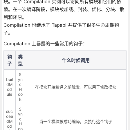
块。一个 Compilation 实例可以访问所有模块和它们的依
赖。在一次编译阶段，模块被加载、封装、优化、分块、散
列和还原。
Compilation 也继承了 Tapabl 并提供了很多生命周期钩
子。
Compilation 上暴露的一些常用的钩子：
钩
类
什么时候调用
子
型
S
buil
yn
dM
c
在模块开始编译之前触发，可以用于修改模块
od
H
ule
oo
k
S
suc
yn
cee
c
dM
当一个模块被成功编译，会执行这个钩子
H
od
oo