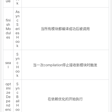
ule
k
As
yn
fini
c
sh
S
Mo
eri
当所有模块都编译成功后被调用
dul
es
es
H
oo
k
S
yn
sea
c
当一次compilation停止接收新模块时触发
l
H
oo
k
opt
S
imi
yn
ze
c
De
B
在依赖优化的开始执行
pe
ail
nd
H
enc
oo