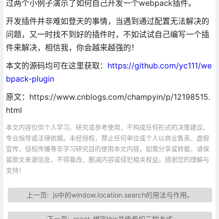
过两个小例子演示了如何自己开发一个webpack插件。
开发插件并非难如登天的事情，当遇到通过配置无法解决的
问题，又一时找不到好的插件时，不如试试自己编写一个插
件来解决，相信我，你会越来越强的！
本文的源码均可在这里获取：
https://github.com/yc111/we
bpack-plugin
原文：https://www.cnblogs.com/champyin/p/12198515.
html
本文内容仅供个人学习、研究或参考使用，不构成任何形式的决策建议、
专业指导或法律依据。未经授权，禁止任何单位或个人以商业售卖、虚假
宣传、侵权传播等非学习研究目的使用本文内容。如需分享或转载，请保
留原文来源信息，不得篡改、删减内容或侵犯相关权益。感谢您的理解与
支持！
上一页:
js中的window.location.search的用法与作用。
下一页:
react-绑定this并传参的三种方式