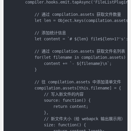
        compiler.hooks.emit.tapAsync('FileListPlugin'
            // 通过 compilation.assets 获取文件数量

            let len = Object.keys(compilation.assets).
            // 添加统计信息

            let content = `# ${len} file${len>1?'s':'
            // 通过 compilation.assets 获取文件名列表

            for(let filename in compilation.assets) {

                content += `- ${filename}\n`;

            }

            // 往 compilation.assets 中添加清单文件

            compilation.assets[this.filename] = {

                // 写入新文件的内容

                source: function() {

                    return content;

                },

                // 新文件大小（给 webapck 输出展示用）

                size: function() {

                    return content.length;
