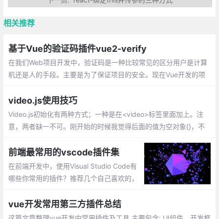
相关推荐
基于Vue的验证码插件vue2-verify
在我们Web项目开发中，验证码是一种比较常见的区分用户是计算
机还是人的手段。主要是为了保证项目的安全。现在Vue开发的项
目很多，基本都是前后端分离的。给大家推荐一个基于Vue比较好
用的验证码插件vue2-verify。但是大家要注意一点
video.js使用技巧
Video.js初始化有两种方式；一种是在<video>标签里面加上。注
意，两者缺一不可。刚开始的时候我觉得后面的值为空对象{}，不
放也行，导致播放器加载不出来，后来加上来就可以了。
前端最常用的vscode插件集
在前端开发中，使用Visual Studio Code有
哪些你常用的插件？推荐几个自己喜欢的，
不带链接，自己搜索安装吧。这些都是比较
实用、前端必备的插件集
vue开发常用第三方插件总结
这篇文章整理vue开发中常用插件及工具,主要包含: UI组件、开发框