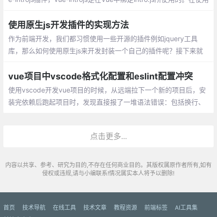
vue-introjs前，需要先安装intro.js
使用原生js开发插件的实现方法
作为前端开发，我们都习惯使用一些开源的插件例如jquery工具
库，那么如何使用原生js来开发封装一个自己的插件呢？接下来就
看一下怎么去开发一个自己的js插件，先上代码
vue项目中vscode格式化配置和eslint配置冲突
使用vscode开发vue项目的时候，从远端拉下一个新的项目后，安
装完依赖后跑起项目时，发现直接报了一堆语法错误：包括换行、
空格、单双引号、分号等各种格式问题
点击更多...
内容以共享、参考、研究为目的,不存在任何商业目的。其版权属原作者所有,如有
侵权或违规,请与小编联系!情况属实本人将予以删除!
首页
技术导航
在线工具
技术文章
教程资源
前端标签
AI工具集