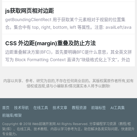
子元素设置上外边距时，有可能会作用到父元素上。
js获取网页相对边距
getBoundingClientRect 用于获取某个元素相对于视窗的位置集
合。集合中有 top, right, bottom, left 等属性。注意: availLeft/ava
ilTop 大多数情况下，返回 0。获取对象相对于版面或由父坐标 offs
etParent 属性指定的父坐标的属性
CSS 外边距(margin)重叠及防止方法
边距重叠解决方案(BFC)，首先要明确BFC是什么意思，其全英文拼
写为 Block Formatting Context 直译为“块级格式化上下文”，外边
距的重叠只产生在普通流文档的上下外边距之间，这个看起来有点
奇怪的规则，其实有其现实意义。
内容以共享、参考、研究为目的,不存在任何商业目的。其版权属原作者所有,如有
侵权或违规,请与小编联系!情况属实本人将予以删除!
首页
技术导航
在线工具
技术文章
教程资源
前端标签
AI工具集
前端库/框架