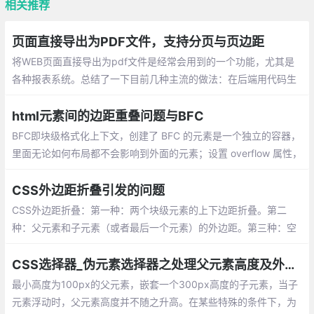
相关推荐
页面直接导出为PDF文件，支持分页与页边距
将WEB页面直接导出为pdf文件是经常会用到的一个功能，尤其是
各种报表系统。总结了一下目前几种主流的做法：在后端用代码生
成pdf文件，比如iText一类；在后端抓取页面并生成pdf文件，比如
phantomjs一类；
html元素间的边距重叠问题与BFC
BFC即块级格式化上下文，创建了 BFC 的元素是一个独立的容器，
里面无论如何布局都不会影响到外面的元素；设置 overflow 属性，
除了 visible 以外的值（例如 hidden、auto）
CSS外边距折叠引发的问题
CSS外边距折叠：第一种：两个块级元素的上下边距折叠。第二
种：父元素和子元素（或者最后一个元素）的外边距。第三种：空
的块级元素的上下外边距
CSS选择器_伪元素选择器之处理父元素高度及外边距溢出
最小高度为100px的父元素，嵌套一个300px高度的子元素，当子
元素浮动时，父元素高度并不随之升高。在某些特殊的条件下，为