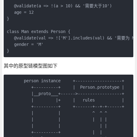
   @validate(a => !(a > 10) && '需要大于10')

   age = 12

} 

class Man extends Person {

   @validate(val => !['M'].includes(val) && '需要为 M')
   gender = 'M'

其中的原型链模型图如下
       person instance     +-------------------+

          +----------+     |  Person.prototype |

          |__proto___+------>------------------+

          |         |+     |   rules           |

          +----------+     +-------+--+-+------+

          |          |             ^  ^ ^

          |          |             |  | |

          |          |                | |

          +----------+             |  |
