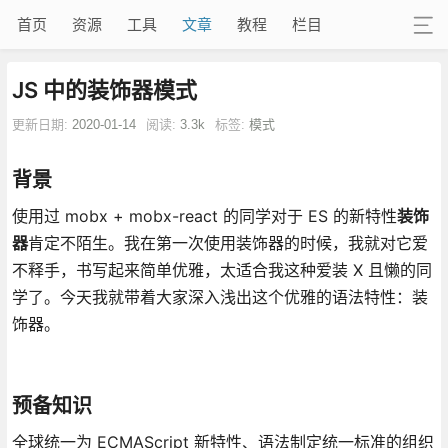
首页
资源
工具
文章
教程
栏目
JS 中的装饰器模式
更新日期:
2020-01-14
阅读:
3.3k
标签:
模式
背景
使用过 mobx + mobx-react 的同学对于 ES 的新特性
装饰
器
肯定不陌生。我在第一次使用装饰器的时候，我就对它爱
不释手，书写起来简单优雅，太适合我这种爱装 X 且懒的同
学了。今天我就带着大家深入浅出这个优雅的语法特性：装
饰器。
预备知识
全球统一为 ECMAScript 新特性、语法制定统一标准的组织