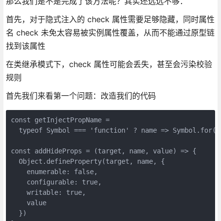
那么我们是不是完成了该方法呢？其实还远远不够：
首先，对于隐式注入的 check 属性需要足够隐藏，同时属性
名 check 未免太容易被实例属性覆盖，从而不能通过原型链
找到该属性
在类继承模式下，check 属性可能会丢失，甚至会污染校验
规则
首先我们来看第一个问题：改造我们的代码
const getInjectPropName =

  typeof Symbol === 'function' ? name => Symbol.for(`
const addHideProps = (target, name, value) => {

  Object.defineProperty(target, name, {

    enumerable: false,

    configurable: true,

    writable: true,

    value

  })
