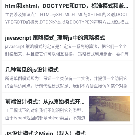
不同于静态类，我们可以延迟单例对象的初
html和xhtml，DOCTYPE和DTD，标准模式和兼容模式
始化，通常这种情况发生在我们需要等待加
主要涉及知识点： HTML与XHTML,HTML与XHTML的区别,DOCT
载创建单例的依赖。
YPE与DTD的概念,DTD的分类以及DOCTYPE的声明方式,标准模式
（Standard Mode）和兼容模式（Quircks Mode）,标准模式（St
andard Mode）和兼容模式（Quircks Mode）的区别
javascript 策略模式_理解js中的策略模式
javascript 策略模式的定义是：定义一系列的算法，把它们一个个
封装起来，并且使它们可以相互替换。 策略模式利用组合，委托等
技术和思想，有效的避免很多if条件语句，策略模式提供了开放-封
闭原则，使代码更容易理解和扩展， 策略模式中的代码可以复用。
几种常见的js设计模式
所谓单例模式即为：保证一个类仅有一个实例，并提供一个访问它
的全局访问点。所谓代理模式就是：我们不方便直接访问某个对象
时，可以为对象创建一个占位符（代理），以便控制对它的访问，
我们实际上访问的是代理对象。
前端设计模式：从js原始模式开始，去理解Js工厂模式和构造函数模式
工厂模式下的对象我们不能识别它的类型，
由于typeof返回的都是object类型，不知道
它是那个对象的实例。另外每次造人时都要
创建一个独立的person的对象，会造成代码
JS设计模式之Mixin（混入）模式