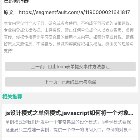
己的修饰器
原文：https://segmentfault.com/a/1190000021641817
本文内容仅供个人学习、研究或参考使用，不构成任何形式的决策建议、
专业指导或法律依据。未经授权，禁止任何单位或个人以商业售卖、虚假
宣传、侵权传播等非学习研究目的使用本文内容。如需分享或转载，请保
留原文来源信息，不得篡改、删减内容或侵犯相关权益。感谢您的理解与
支持！
上一页:
阻止form表单提交事件方法总汇
下一页:
元素的显示与隐藏
相关推荐
js设计模式之单例模式,javascript如何将一个对象设计成单例
单例模式是我们开发中一个非常典型的设计
模式，js单例模式要保证全局只生成唯一实
例，提供一个单一的访问入口，单例的对象