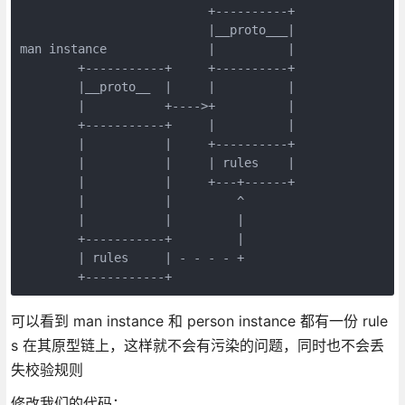
                          +----------+

                          |__proto___|

man instance              |          |

        +-----------+     +----------+

        |__proto__  |     |          |

        |           +---->+          |

        +-----------+     |          |

        |           |     +----------+

        |           |     | rules    |

        |           |     +---+------+

        |           |         ^

        |           |         |

        +-----------+         |

        | rules     | - - - - +

可以看到 man instance 和 person instance 都有一份 rule
s 在其原型链上，这样就不会有污染的问题，同时也不会丢
失校验规则
修改我们的代码：