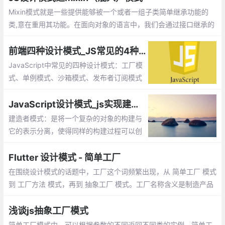
臃肿的情况。
Mixin模式就是一些提供能够被一个或者一组子类简单继承功能的
类,意在重用其功能。在面向对象的语言中，我们会通过接口继承的
方式来实现功能的复用。
前端四种设计模式_JS常见的4种模式
JavaScript中常见的四种设计模式：工厂模
式、单例模式、沙箱模式、发布者订阅模式
JavaScript设计模式_js实现建造者模式
建造者模式：是将一个复杂的对象的构建与
它的表示分离，使得同样的构建过程可以创
建不同的表示。工厂类模式提供的是创建单
个类的模式，而建造者模式则是将各种产品
Flutter 设计模式 - 简单工厂
集中起来进行管理，用来创建复合对象
在围绕设计模式的话题中，工厂这个词频繁出现，从 简单工厂 模式
到 工厂方法 模式，再到 抽象工厂 模式。工厂名称含义是制造产品
的工业场所，应用在面向对象中，顺理成章地成为了比较典型的创
建型模式
浅谈js抽象工厂模式
简单工厂模式中，可以根据参数的不同返回不同类的实例。简单工