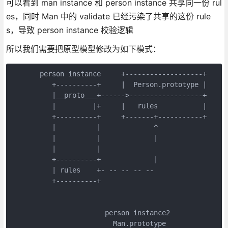
可以看到 man instance 和 person instance 共享同一份 rul
es，同时 Man 中的 validate 已经污染了共享的这份 rule
s，导致 person instance 校验逻辑
所以我们需要把原型模型修改为如下模式：
       person instance     +-------------------+

          +----------+     |  Person.prototype |

          |__proto___+------>------------------+

          |         |+     |   rules           |

          +----------+     +-------+-----------+

          |          |             ^

          |          |             |

          |          |

          +----------+             |

          | rules    +- -- -- -- --

          +----------+

                       person instance2

                         Man.prototype
