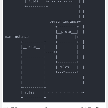
          | rules    +- -- -- -- --   | |

          +----------+                |

                                      | |

                                      | |

                       person instance+

                          +----------+  |

                          |__proto___|  |

man instance              |         |+

        +-----------+     +----------+  |

        |__proto__  |     |          |  |

        |           +---->+          |

        +-----------+     |          |  |

        |           |     +----------+

        |           |     | rules    |  |

        |           |     +---^------+

        |           |                   |

        |           |                   |

        +-----------+

        | rules     | - - - - - -- - - -+
