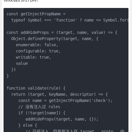
const getInjectPropName =

  typeof Symbol === 'function' ? name => Symbol.for(`
const addHideProps = (target, name, value) => {

  Object.defineProperty(target, name, {

    enumerable: false,

    configurable: true,

    writable: true,

    value

  })

}

function validate(rule) {

  return (target, keyName, descriptor) => {

     const name = getInjectPropName('check');

     // 没有注入过 rules

     if (!target[name]) {

        addHideProps(target, name, {});

     } else {

        // 已经注入，但是是注入在 target.__proto__ 中
