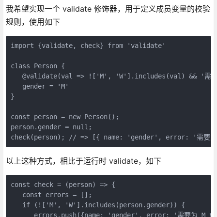
我希望实现一个 validate 修饰器，用于定义成员变量的校验
规则，使用如下
import {validate, check} from 'validate'

class Person {

   @validate(val => !['M', 'W'].includes(val) && '需
   gender = 'M'

}

const person = new Person();

person.gender = null;

以上这种方式，相比于运行时 validate，如下
const check = (person) => {

   const errors = [];

   if (!['M', 'W'].includes(person.gender)) {

      errors.push({name: 'gender', error: '需要为 M 或