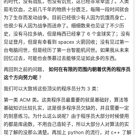
的时代，没有战乱，也没有饥荒，这已经非常幸运了。人类
茹毛饮血，之前几千年的物质十分匮乏，每隔一段时间就会
为了生存而发动战争。目前已经很少有人因为饥饿而身亡，
也很少有人因为战争而送命了。细细数来也见证了不少历
史，没有马拉多纳，但是梅西已经拿了 6 个金球奖了；没有
见证登月，但是有幸看到 spacex 火箭回收；没有见过第一
台电脑问世，但是经历了第一台智能机问世。如果我从未来
回忆过去，可能也会羡慕过去能够见证如此多的东西。
再回到之前的问题，
如何在有限的范围内朝着优秀的程序员
这个方向努力呢
？
我们可以大致将这些顶尖的程序员分为 3 类：
第一类 ACM 类。这类程序员最重要的就是基础好，算法等
基础知识比较扎实，这是很多程序员欠缺的，并且需要一定
的刻意练习。为什么这么说呢？由于程序员大部分时候使用
的都是库函数，不用自己造轮子，所以大部分人对算法的实
现了解的没那么清楚。再加上 python 的流行，对 c++ 了解