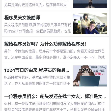
尤其是国内更是这样认为，程序员年龄大
了，体力越来越差，就不好找工作了，开始
担心以后的出路了。那么未来大龄程序员的
程序员美女鼓励师
出路在哪呢？
美女程序员鼓励师,真正的程序员眼里只有代
码!有些IT公司会招一些程序员鼓励师，也是
为了提高程序员们的工作”战斗值”。 而关于
程序员鼓励师的作用，她们总是能激发程序
嫁给程序员好吗？为什么劝你嫁给程序员！
员们的肾上腺素分泌。
另外一个附加的惊喜，程序员个个都是潜力股，你看无论是世界首
富，还是中国首富，最多的就是做IT，说不定那天一不小心，你就
成了亿万富翁的老婆啦， mm们，选个程序员当老公不会错的。程
序员收入稳定，生活安逸，属于长期持有型成长股
1024节日的由来,程序员的你最想对自己说的是什么？【1024程序员节日】
吃饭睡觉写代码，基本都程序猿的大部分生
活了，作为从事最累的职业之一的我们终于
有了自己的节日，那就是1024。1024向程
序员致敬，向自己致敬，向未来致敬。
一位程序员相亲：趁头发还在找个女友，标准是女孩就行
近日，有一位程序员小哥哥的相亲图引发了大量网友的围观。这位
天然呆的程序员表示自己现在年纪不小了，想趁头发还没掉光时找