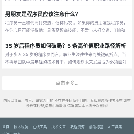
个女朋友。至于择偶的标准，他表示只要是女孩就行
男朋友是程序员应该注意什么？
程序员一直和代码打交道，俗称码农 。如果你的男朋友是程序员，
在你心目可能觉得他：具备高智商技能、不爱与人打交道、T恤和
牛仔裤是基本标配、不浪漫的直男癌等等，那怎么和程序员男朋友
相处呢，需要你应该注意什么呢？
35 岁后程序员如何破局？5 条高价值职业路径解析
对于步入 35 岁的程序员而言，职业生涯往往来到关键转折点。当
不再是团队中最年轻的技术骨干，如何规划未来发展成为必须面对
的课题。结合行业动态与资深从业者经验，以下五条职业路径值得
深入探讨
点击更多...
内容以共享、参考、研究为目的,不存在任何商业目的。其版权属原作者所有,如有
侵权或违规,请与小编联系!情况属实本人将予以删除!
首页
技术导航
在线工具
技术文章
教程资源
前端标签
AI工具集