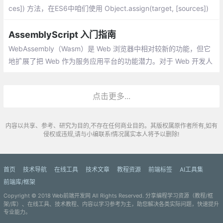
ces]) 方法，在ES6中咱们使用 Object.assign(target, [sources])
来合并对象，当然现在最常用应该是使用 Rest/Spread(展开运算符
与剩余操作符)。
AssemblyScript 入门指南
WebAssembly（Wasm）是 Web 浏览器中相对较新的功能，但它
地扩展了把 Web 作为服务应用平台的功能潜力。对于 Web 开发人
员来说，学习使用 WebAssembly 可能会有一个艰难的过程
点击更多...
内容以共享、参考、研究为目的,不存在任何商业目的。其版权属原作者所有,如有
侵权或违规,请与小编联系!情况属实本人将予以删除!
首页
技术导航
在线工具
技术文章
教程资源
前端标签
AI工具集
前端库/框架