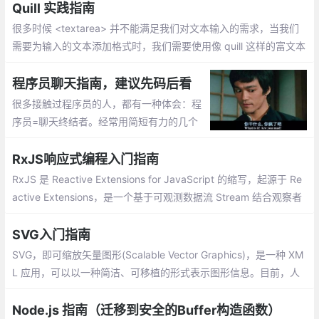
Quill 实践指南
很多时候 <textarea> 并不能满足我们对文本输入的需求，当我们
需要为输入的文本添加格式时，我们需要使用像 quill 这样的富文本
编辑器来完成富文本的输入。本文将会详细的讲解如何使用 quill 定
制一个自己的富文本编辑器。
程序员聊天指南，建议先码后看
很多接触过程序员的人，都有一种体会：程
序员=聊天终结者。经常用简短有力的几个
字结束掉你苦心经营的聊天氛围，比如：你
现在忙不忙？忙。那我真的是打扰了
RxJS响应式编程入门指南
RxJS 是 Reactive Extensions for JavaScript 的缩写，起源于 Re
active Extensions，是一个基于可观测数据流 Stream 结合观察者
模式和迭代器模式的一种异步编程的应用库。RxJS 是 Reactive Ex
tensions 在 JavaScript 上的实现
SVG入门指南
SVG，即可缩放矢量图形(Scalable Vector Graphics)，是一种 XM
L 应用，可以以一种简洁、可移植的形式表示图形信息。目前，人
们对 SVG 越来越感兴趣。大多数现代浏览器都能显示 SVG 图形，
并且大多数矢量绘图软件都能导出 SVG 图形
Node.js 指南（迁移到安全的Buffer构造函数）