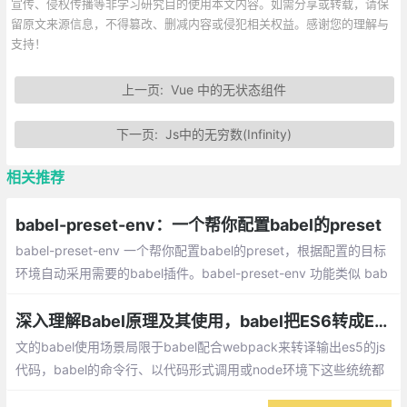
宣传、侵权传播等非学习研究目的使用本文内容。如需分享或转载，请保
留原文来源信息，不得篡改、删减内容或侵犯相关权益。感谢您的理解与
支持！
上一页:
Vue 中的无状态组件
下一页:
Js中的无穷数(Infinity)
相关推荐
babel-preset-env：一个帮你配置babel的preset
babel-preset-env 一个帮你配置babel的preset，根据配置的目标
环境自动采用需要的babel插件。babel-preset-env 功能类似 bab
el-preset-latest，优点是它会根据目标环境选择不支持的新特性来
转译
深入理解Babel原理及其使用，babel把ES6转成ES5的原理是什么？
文的babel使用场景局限于babel配合webpack来转译输出es5的js
代码，babel的命令行、以代码形式调用或node环境下这些统统都
不会涉及。Babel使用的难点主要在于理解polyfill、runtime和core