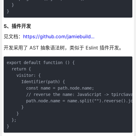
  }

}
5、插件开发
见文档：
https://github.com/jamiebuild...
开发采用了 AST 抽象语法树，类似于 Eslint 插件开发。
export default function () {

  return {

    visitor: {

      Identifier(path) {

        const name = path.node.name;

        // reverse the name: JavaScript -> tpircSavaJ

        path.node.name = name.split("").reverse().join
      }

    }

  };

}