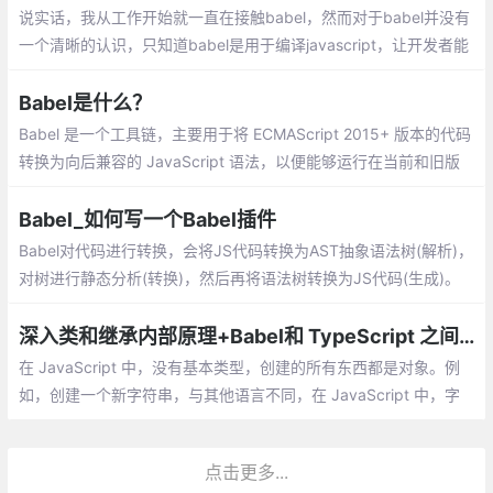
说实话，我从工作开始就一直在接触babel，然而对于babel并没有
一个清晰的认识，只知道babel是用于编译javascript，让开发者能
使用超前的ES6+语法进行开发。自己配置babel的时候，总是遇到
很多困惑，下面我就以babel@7为例
Babel是什么？
Babel 是一个工具链，主要用于将 ECMAScript 2015+ 版本的代码
转换为向后兼容的 JavaScript 语法，以便能够运行在当前和旧版
本的浏览器或其他环境中。下面列出的是 Babel 能为你做的事情
Babel_如何写一个Babel插件
Babel对代码进行转换，会将JS代码转换为AST抽象语法树(解析)，
对树进行静态分析(转换)，然后再将语法树转换为JS代码(生成)。
每一层树被称为节点。每一层节点都会有type属性，用来描述节点
的类型。其他属性用来进一步描述节点的类型。
深入类和继承内部原理+Babel和 TypeScript 之间转换
在 JavaScript 中，没有基本类型，创建的所有东西都是对象。例
如，创建一个新字符串，与其他语言不同，在 JavaScript 中，字
符串或数字的声明会自动创建一个封装值的对象，并提供不同的方
法，甚至可以在基本类型上执行这些方法。
点击更多...