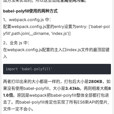
加方法来实现的。所以这会造成
全局空间污染
。
babel-polyfill使用的两种方式
1、webpack.config.js 中：
配置webpack.config.js里的entry设置为entry: ['babel-pol
yfill',path.join(__dirname, 'index.js')]
2、业务 js 中：
在webpack.config.js配置的主入口index.js文件的最顶层键
入
import 'babel-polyfill'
两者打印出来的大小都是一样的，打包后大小是
280KB
，如
果没有使用babel-polyfill，大小是
3.43kb
。两则相差大概
8
1.6倍
。原因是webpack把babel-polyfill整体全部都打包进
去了。而babel-polyfill肯定也实现了所有ES6新API的垫片,
文件一定不会小。