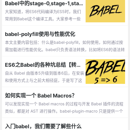
-js。
Babel中的stage-0,stage-1,stage-2以及stage-3的作用（转）
大家知道，将ES6代码编译为ES5时，我们
常用到Babel这个编译工具。大家参考一些
网上的文章或者官方文档，里面常会建议大
家在.babelrc中输入如下代码
babel-polyfill使用与性能优化
本文主要内容包括：什么是babel-polyfill，如何使用，如何通过按
需加载进行性能优化。babel只负责语法转换，比如将ES6的语法转
换成ES5。但如果有些对象、方法，浏览器本身不支持，此时需要
引入babel-polyfill来模拟实现这些对象、方法。
ES6之Babel的各种坑总结【转载】
自从 Babel 由版本5升级到版本6后，在安装
和使用方式上与之前大相径庭，于是写了这
篇入坑须知，以免被新版本所坑。坑一本地
安装和全局安装 、坑二编译插件、坑三bab
如何实现一个 Babel Macros？
el-polyfill插件
可以发现实现一个 Babel macros 的过程与开发 Babel 插件的流程
类似，都是对 AST 进行操作。babel-plugin-macro 只是提供一个
在“外部”进行 AST 修改的方式，通过这种方式能够灵活的对 Babel
编译时进行拓展
入门babel，我们需要了解些什么