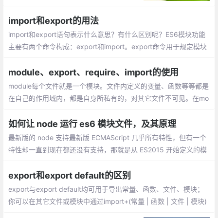
njs主要应用于服务器，实现同步加载，如no
dejs。AMD规范应用于浏览器，如requirej
import和export的用法
s，为异步加载。
import和export语句表示什么意思？有什么区别呢？ES6模块功能
主要有两个命令构成：export和import。export命令用于规定模块
的对外接口，import命令用于输入其他模块提供的功能。
module、export、require、import的使用
module每个文件就是一个模块。文件内定义的变量、函数等等都是
在自己的作用域内，都是自身所私有的，对其它文件不可见。在mo
dule中有一个属性exports，即：module.exports。它是该模块对
外的输出值，是一个对象。
如何让 node 运行 es6 模块文件，及其原理
最新版的 node 支持最新版 ECMAScript 几乎所有特性，但有一个
特性却一直到现在都还没有支持，那就是从 ES2015 开始定义的模
块化机制。而现在我们很多项目都是用 es6 的模块化规范来写代码
的，包括 node 项目
export和export default的区别
export与export default均可用于导出常量、函数、文件、模块；
你可以在其它文件或模块中通过import+(常量 | 函数 | 文件 | 模块)
名的方式，将其导入，以便能够对其进行使用；