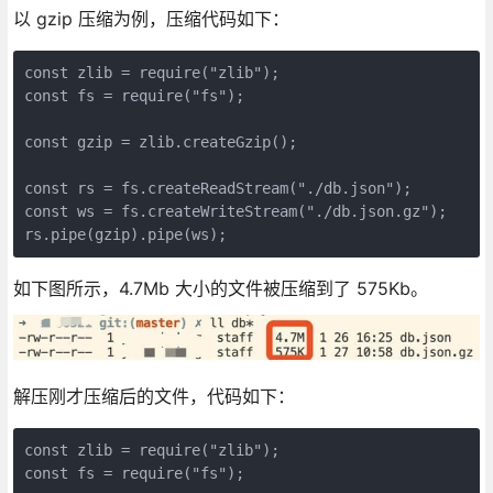
以 gzip 压缩为例，压缩代码如下：
const zlib = require("zlib");

const fs = require("fs");

const gzip = zlib.createGzip();

const rs = fs.createReadStream("./db.json");

const ws = fs.createWriteStream("./db.json.gz");

rs.pipe(gzip).pipe(ws);
如下图所示，4.7Mb 大小的文件被压缩到了 575Kb。
解压刚才压缩后的文件，代码如下：
const zlib = require("zlib");

const fs = require("fs");
