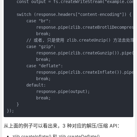
    const output = fs.createWriteStream("example.com_i
    switch (response.headers["content-encoding"]) {

        case "br":

            response.pipe(zlib.createBrotliDecompress(
            break;

        // 或者, 只是使用 zlib.createUnzip() 方法去处
        case "gzip":

            response.pipe(zlib.createGunzip()).pipe(ou
            break;

        case "deflate":

            response.pipe(zlib.createInflate()).pipe(o
            break;

        default:

            response.pipe(output);

            break;

    }

});
从上面的例子可以看出来，3 种对应的解压/压缩 API：
zlib.createInflate() 和 zlib.createDeflate()