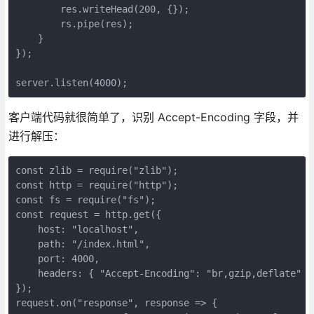
        res.writeHead(200, {});

        rs.pipe(res);

    }

});

server.listen(4000);
客户端代码就很简单了，识别 Accept-Encoding 字段，并
进行解压：
const zlib = require("zlib");

const http = require("http");

const fs = require("fs");

const request = http.get({

    host: "localhost",

    path: "/index.html",

    port: 4000,

    headers: { "Accept-Encoding": "br,gzip,deflate" }

});

request.on("response", response => {
