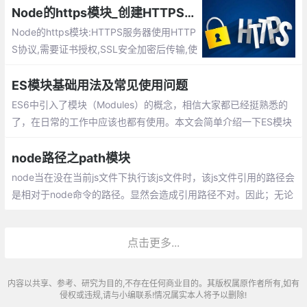
Node的https模块_创建HTTPS服务器
Node的https模块:HTTPS服务器使用HTTP
S协议,需要证书授权,SSL安全加密后传输,使
用443端口
ES模块基础用法及常见使用问题
ES6中引入了模块（Modules）的概念，相信大家都已经挺熟悉的
了，在日常的工作中应该也都有使用。本文会简单介绍一下ES模块
的优点、基本用法以及常见问题。
node路径之path模块
node当在没在当前js文件下执行该js文件时，该js文件引用的路径会
是相对于node命令的路径。显然会造成引用路径不对。因此；无论
终端目录是在哪个磁盘下，node执行js文件时，里面的引用的路径
都能只指向正确的
点击更多...
内容以共享、参考、研究为目的,不存在任何商业目的。其版权属原作者所有,如有
侵权或违规,请与小编联系!情况属实本人将予以删除!