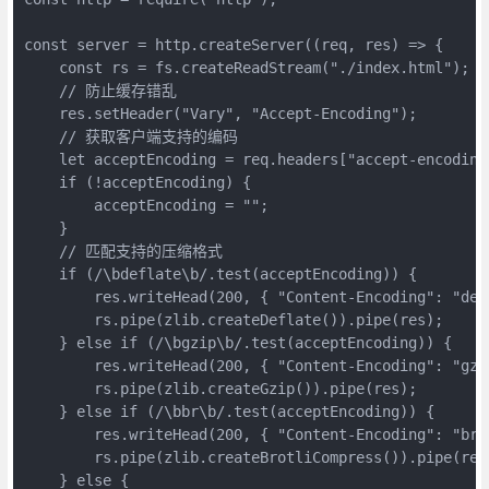
const server = http.createServer((req, res) => {

    const rs = fs.createReadStream("./index.html");

    // 防止缓存错乱

    res.setHeader("Vary", "Accept-Encoding");

    // 获取客户端支持的编码

    let acceptEncoding = req.headers["accept-encoding"
    if (!acceptEncoding) {

        acceptEncoding = "";

    }

    // 匹配支持的压缩格式

    if (/\bdeflate\b/.test(acceptEncoding)) {

        res.writeHead(200, { "Content-Encoding": "defl
        rs.pipe(zlib.createDeflate()).pipe(res);

    } else if (/\bgzip\b/.test(acceptEncoding)) {

        res.writeHead(200, { "Content-Encoding": "gzip
        rs.pipe(zlib.createGzip()).pipe(res);

    } else if (/\bbr\b/.test(acceptEncoding)) {

        res.writeHead(200, { "Content-Encoding": "br" 
        rs.pipe(zlib.createBrotliCompress()).pipe(res)
    } else {
