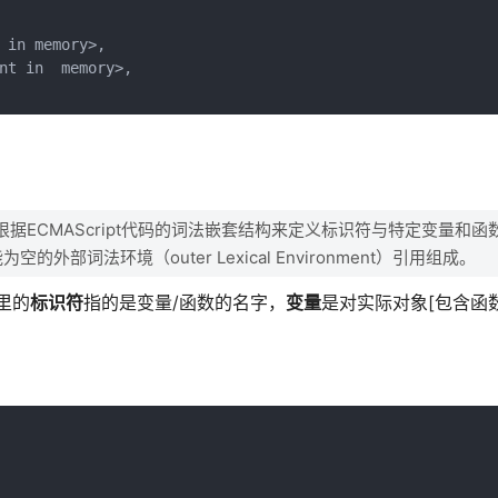
 in memory>,

nt in  memory>,

型，用于根据ECMAScript代码的词法嵌套结构来定义标识符与特定变量和
空的外部词法环境（outer Lexical Environment）引用组成。
里的
标识符
指的是变量/函数的名字，
变量
是对实际对象[包含函