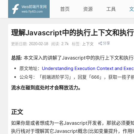
Web前端开发网
首页
资源
工具
文
web.fly63.com
理解Javascript中的执行上下文和执
分享
更新日期:
2020-02-18
阅读:
2.7k
标签:
上下文
总括:
本文深入的讲解了Javascript中的执行上下文和执
原文地址：
Understanding Execution Context and Execu
公众号：「前端进阶学习」，回复「666」，获取一揽子
流水在碰到底处时才会释放活力。
正文
如果你是或者想成为一名Javascript开发者，那就必须要知道
执行栈对于理解其它Javascript概念(比如变量提升，作