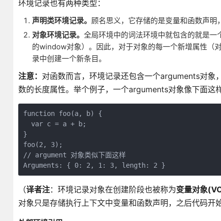
环境记录也有两种类型：
声明类环境记录。
顾名思义，它存储的是变量和函数声明
对象环境记录。
全局环境中的词法环境中就包含的就是一
的window对象）。因此，对于对象的每一个新增属性（
录中创建一个新条目。
注意：
对函数而言，环境记录还包含一个arguments
数的长度属性。举个例子，一个arguments对象像下面这
function foo(a, b) {

  var c = a + b;

}

foo(2, 3);

// argument 对象类似下面这样

Arguments: { 0: 2, 1: 3, length: 2 }
（
译者注
：环境记录对象在创建阶段也被称为
变量对象(VO
对象只是存储执行上下文中变量和函数声明，之后代码开