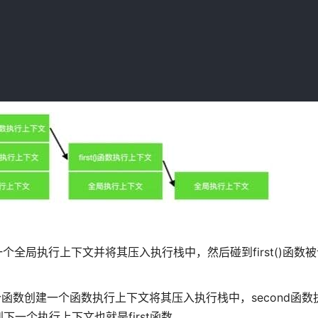
建一个全局执行上下文并将其压入执行栈中，然后碰到first()函数
针对这个函数创建一个函数执行上下文将其压入执行栈中，second函
一个执行上下文也就是first函数。