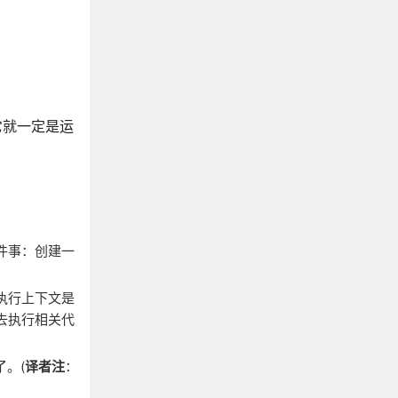
么它就一定是运
件事：创建一
执行上下文是
去执行相关代
了。(
译者注
：