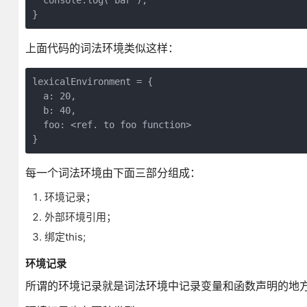
  console.log('bar');

}
上面代码的词法环境类似这样：
lexicalEnvironment = {

  a: 20,

  b: 40,

  foo: <ref. to foo function>

}
每一个词法环境由下面三部分组成：
环境记录；
外部环境引用；
绑定this;
环境记录
所谓的环境记录就是词法环境中记录变量和函数声明的地