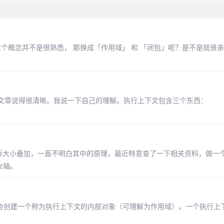
友对这个概念并不是很熟悉， 那换成「作用域」 和 「闭包」呢？是不是就很
文章说得很清晰。我说一下自己的理解。执行上下文包含三个东西：
不会按实际大小叠加，一直不明白其中的原理，最近特意查了一下相关资料，做
素z轴。
数执行时，会创建一个称为执行上下文的内部对象（可理解为作用域）。一个执行