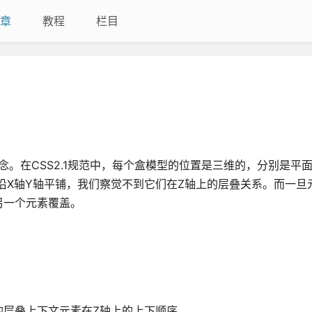
章
教程
栏目
个三维的概念。在CSS2.1规范中，每个盒模型的位置是三维的，分别是平
沿X轴Y轴平铺，我们察觉不到它们在Z轴上的层叠关系。而一旦
另一个元素覆盖。
的层叠上下文元素在Z轴上的上下顺序。