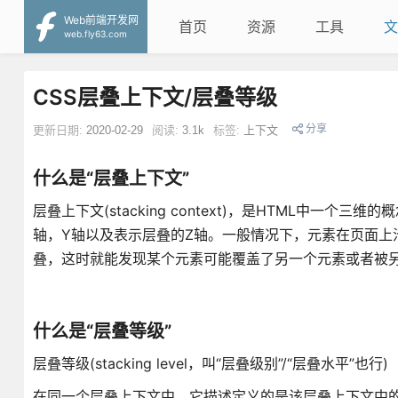
Web前端开发网
首页
资源
工具
文
web.fly63.com
CSS层叠上下文/层叠等级
分享
更新日期:
2020-02-29
阅读:
3.1k
标签:
上下文
什么是“层叠上下文”
层叠上下文(stacking context)，是HTML中一
轴，Y轴以及表示层叠的Z轴。一般情况下，元素在页面上
叠，这时就能发现某个元素可能覆盖了另一个元素或者被
什么是“层叠等级”
层叠等级(stacking level，叫“层叠级别”/“层叠水平”也行)
在同一个层叠上下文中，它描述定义的是该层叠上下文中