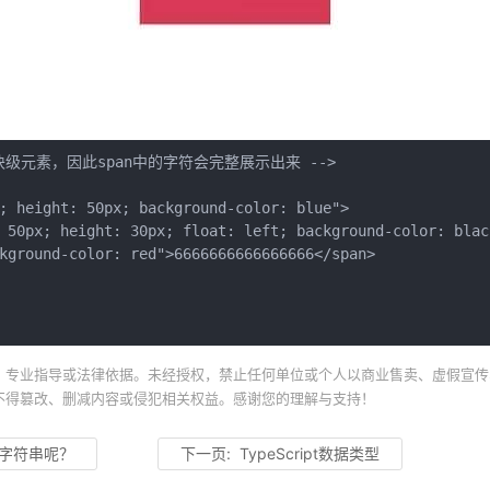
级元素，因此span中的字符会完整展示出来 -->

; height: 50px; background-color: blue">

 50px; height: 30px; float: left; background-color: black
kground-color: red">6666666666666666</span>

、专业指导或法律依据。未经授权，禁止任何单位或个人以商业售卖、虚假宣传
不得篡改、删减内容或侵犯相关权益。感谢您的理解与支持！
s追加字符串呢？
下一页:
TypeScript数据类型