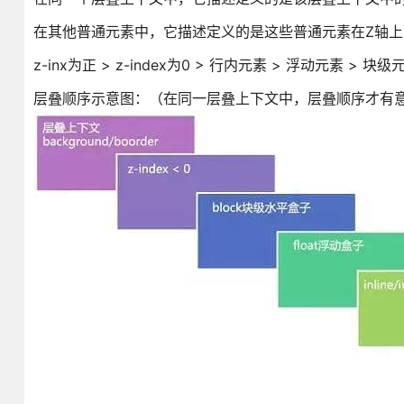
在其他普通元素中，它描述定义的是这些普通元素在Z轴上
z-inx为正 > z-index为0 > 行内元素 > 浮动元素 > 块级元素 
层叠顺序示意图：（在同一层叠上下文中，层叠顺序才有