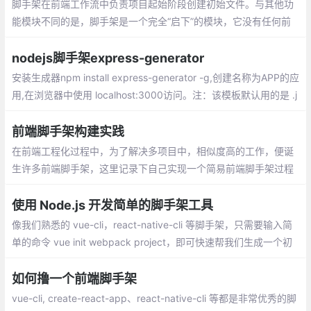
脚手架在前端工作流中负责项目起始阶段创建初始文件。与其他功
能模块不同的是，脚手架是一个完全“启下”的模块，它没有任何前
置依赖。创建完成项目初始文件之后，脚手架就再无用武之地了。
nodejs脚手架express-generator
安装生成器npm install express-generator -g,创建名称为APP的应
用,在浏览器中使用 localhost:3000访问。注：该模板默认用的是 .j
ade 文件作为模板渲染 若要使用 ejs 可按照一下方法配置
前端脚手架构建实践
在前端工程化过程中，为了解决多项目中，相似度高的工作，便诞
生许多前端脚手架，这里记录下自己实现一个简易前端脚手架过程
的实践。主要是解决多个页面相似内容的复制粘贴问题
使用 Node.js 开发简单的脚手架工具
像我们熟悉的 vue-cli，react-native-cli 等脚手架，只需要输入简
单的命令 vue init webpack project，即可快速帮我们生成一个初
始项目。在实际工作中，我们可以定制一个属于自己的脚手架，来
提高自己的工作效率。
如何撸一个前端脚手架
vue-cli, create-react-app、react-native-cli 等都是非常优秀的脚