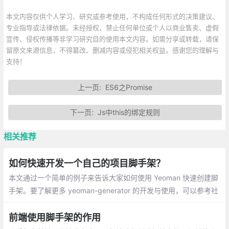
本文内容仅供个人学习、研究或参考使用，不构成任何形式的决策建议、
专业指导或法律依据。未经授权，禁止任何单位或个人以商业售卖、虚假
宣传、侵权传播等非学习研究目的使用本文内容。如需分享或转载，请保
留原文来源信息，不得篡改、删减内容或侵犯相关权益。感谢您的理解与
支持！
上一页:
ES6之Promise
下一页:
Js中this的绑定规则
相关推荐
如何快速开发一个自己的项目脚手架？
本文通过一个简单的例子来告诉大家如何使用 Yeoman 快速创建脚
手架。要了解更多 yeoman-generator 的开发与使用，可以参考社
区里大家写的各类 generator。目前在 npm 上有超过 8000 个 ye
oman-generator，也许就会有你的菜。
前端使用脚手架的作用