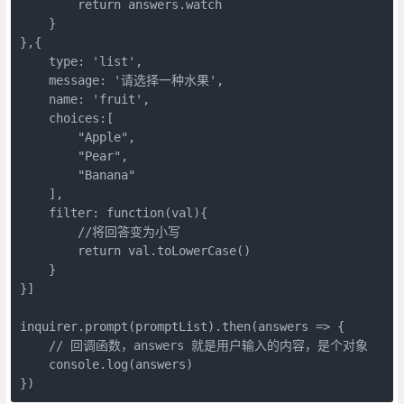
        return answers.watch

    }

},{

    type: 'list',

    message: '请选择一种水果',

    name: 'fruit',

    choices:[

        "Apple",

        "Pear",

        "Banana"

    ], 

    filter: function(val){

        //将回答变为小写

        return val.toLowerCase()

    }

}]

inquirer.prompt(promptList).then(answers => {

    // 回调函数，answers 就是用户输入的内容，是个对象

    console.log(answers)

})