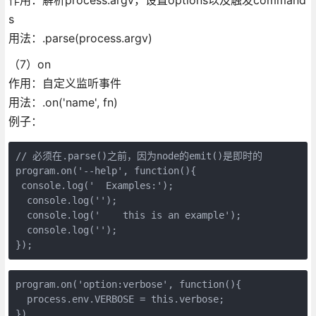
s
用法：.parse(process.argv)
（7）on
作用：自定义监听事件
用法：.on('name', fn)
例子：
// 必须在.parse()之前，因为node的emit()是即时的

program.on('--help', function(){

 console.log('  Examples:');

  console.log('');

  console.log('    this is an example');

  console.log('');

});
program.on('option:verbose', function(){

  process.env.VERBOSE = this.verbose;

})
