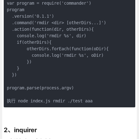
var program = require('commander')

program

  .version('0.1.1')

  .command('rmdir <dir> [otherDirs...]')

  .action(function(dir, otherDirs){

    console.log('rmdir %s', dir)

    if(otherDirs){

        otherDirs.forEach(function(oDir){

          console.log('rmdir %s', oDir)

        })

    }

  })

program.parse(process.argv)

执行 node index.js rmdir ./test aaa
2、inquirer