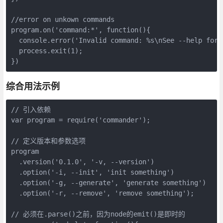
//error on unkown commands

program.on('command:*', function(){

  console.error('Invalid command: %s\nSee --help for 
  process.exit(1);

})
综合用法示例
// 引入依赖

var program = require('commander');

// 定义版本和参数选项

program

  .version('0.1.0', '-v, --version')

  .option('-i, --init', 'init something')

  .option('-g, --generate', 'generate something')

  .option('-r, --remove', 'remove something');

// 必须在.parse()之前，因为node的emit()是即时的
