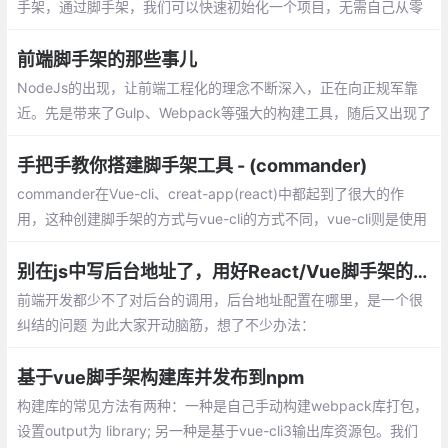
手架，通过脚手架，我们可以快速初始化一个项目，无需自己从零
开始一步步配置，有效提升开发体验。尽管这些脚手架非常优秀，
但是未必是符合我们的实际应用的
前端脚手架的那些事儿
NodeJs的出现，让前端工程化的理念不断深入，正在向正规军靠
近。先是带来了Gulp、Webpack等强大的构建工具，随后又出现了
vue-cli和create-react-app等完善的脚手架，提供了完整的项目架
构
手把手教你搭建脚手架工具 - (commander)
commander在Vue-cli、creat-app(react)中都起到了很大的作
用，这种创建脚手架的方式与vue-cli的方式不同，vue-cli则是使用
git远程拉取项目再完成初始化，这样一来要比这种更加的方便灵
活，每次模板变更不需要再次上传包
别在js中写后台地址了，用好React/Vue脚手架的环境变量
前端开发都少不了对后台的调用，后台地址配置在哪里，是一个很
纠结的问题 为此大家开动脑筋，想了不少办法：
基于vue脚手架构建库并发布到npm
构建库的常见方法有两种：一种是自己手动构建webpack库打包，
设置output为 library; 另一种是基于vue-cli3输出库资源包。我们