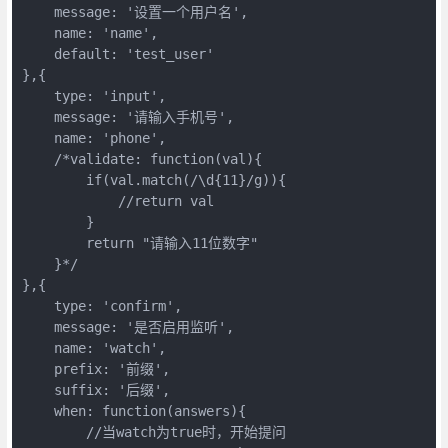
    message: '设置一个用户名',

    name: 'name',

    default: 'test_user'

},{

    type: 'input',

    message: '请输入手机号',

    name: 'phone',

    /*validate: function(val){

        if(val.match(/\d{11}/g)){

            //return val

        }

        return "请输入11位数字"

    }*/

},{

    type: 'confirm',

    message: '是否启用监听',

    name: 'watch',

    prefix: '前缀',

    suffix: '后缀',

    when: function(answers){

        //当watch为true时，开始提问
