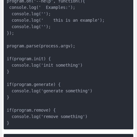
program.on('--help', function(){

 console.log('  Examples:');

  console.log('');

  console.log('    this is an example');

  console.log('');

});

program.parse(process.argv);

if(program.init) {

  console.log('init something')

}

if(program.generate) {

  console.log('generate something')

}

if(program.remove) {

  console.log('remove something')

}