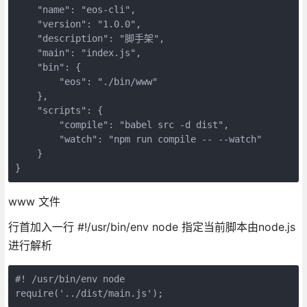
    "name": "eos-cli",

    "version": "1.0.0",

    "description": "脚手架",

    "main": "index.js",

    "bin": {

        "eos": "./bin/www"

    },

    "scripts": {

        "compile": "babel src -d dist",

        "watch": "npm run compile -- --watch"

    }

}
www 文件
行首加入一行 #!/usr/bin/env node 指定当前脚本由node.js
进行解析
#! /usr/bin/env node

require('../dist/main.js');