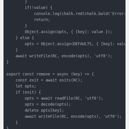
        }

        if(!value) {

            console.log(chalk.red(chalk.bold('Error:'
            return;

        }

        Object.assign(opts, { [key]: value });

    } else {

        opts = Object.assign(DEFAULTS, { [key]: value 
    }

    await writeFile(RC, encode(opts), 'utf8');

}

export const remove = async (key) => {

    const exit = await exits(RC);

    let opts;

    if (exit) {

        opts = await readFile(RC, 'utf8');

        opts = decode(opts);

        delete opts[key];

        await writeFile(RC, encode(opts), 'utf8');

    }

}