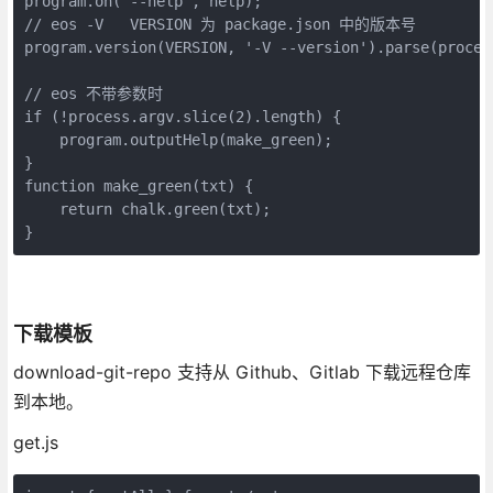
program.on('--help', help);

// eos -V   VERSION 为 package.json 中的版本号

program.version(VERSION, '-V --version').parse(process
// eos 不带参数时

if (!process.argv.slice(2).length) {

    program.outputHelp(make_green);

}

function make_green(txt) {

    return chalk.green(txt); 

}
下载模板
download-git-repo 支持从 Github、Gitlab 下载远程仓库
到本地。
get.js