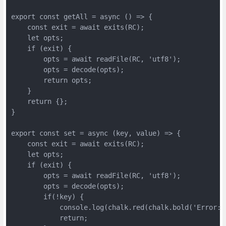
export const getAll = async () => {

    const exit = await exits(RC);

    let opts;

    if (exit) {

        opts = await readFile(RC, 'utf8');

        opts = decode(opts);

        return opts;

    }

    return {};

}

export const set = async (key, value) => {

    const exit = await exits(RC);

    let opts;

    if (exit) {

        opts = await readFile(RC, 'utf8');

        opts = decode(opts);

        if(!key) {

            console.log(chalk.red(chalk.bold('Error:'
            return;
