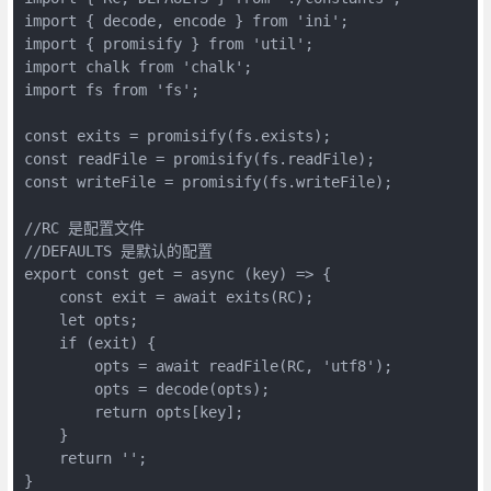
import { decode, encode } from 'ini';

import { promisify } from 'util';

import chalk from 'chalk';

import fs from 'fs';

const exits = promisify(fs.exists);

const readFile = promisify(fs.readFile);

const writeFile = promisify(fs.writeFile);

//RC 是配置文件

//DEFAULTS 是默认的配置

export const get = async (key) => {

    const exit = await exits(RC);

    let opts;

    if (exit) {

        opts = await readFile(RC, 'utf8');

        opts = decode(opts);

        return opts[key];

    }

    return '';

}
