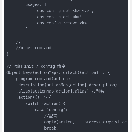
        usages: [

            'eos config set <k> <v>',

            'eos config get <k>',

            'eos config remove <k>'

        ]

    },

    //other commands

}

// 添加 init / config 命令

Object.keys(actionMap).forEach((action) => {

    program.command(action)

    .description(actionMap[action].description)

    .alias(actionMap[action].alias) //别名

    .action(() => {

        switch (action) {

            case 'config': 

                //配置

                apply(action, ...process.argv.slice(3)
                break;
