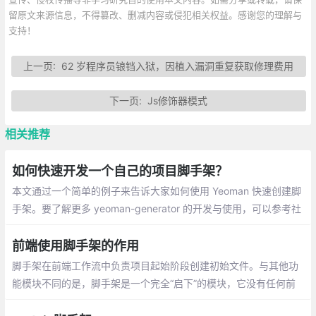
留原文来源信息，不得篡改、删减内容或侵犯相关权益。感谢您的理解与
支持！
上一页:
62 岁程序员锒铛入狱，因植入漏洞重复获取修理费用
下一页:
Js修饰器模式
相关推荐
如何快速开发一个自己的项目脚手架？
本文通过一个简单的例子来告诉大家如何使用 Yeoman 快速创建脚
手架。要了解更多 yeoman-generator 的开发与使用，可以参考社
区里大家写的各类 generator。目前在 npm 上有超过 8000 个 ye
oman-generator，也许就会有你的菜。
前端使用脚手架的作用
脚手架在前端工作流中负责项目起始阶段创建初始文件。与其他功
能模块不同的是，脚手架是一个完全“启下”的模块，它没有任何前
置依赖。创建完成项目初始文件之后，脚手架就再无用武之地了。