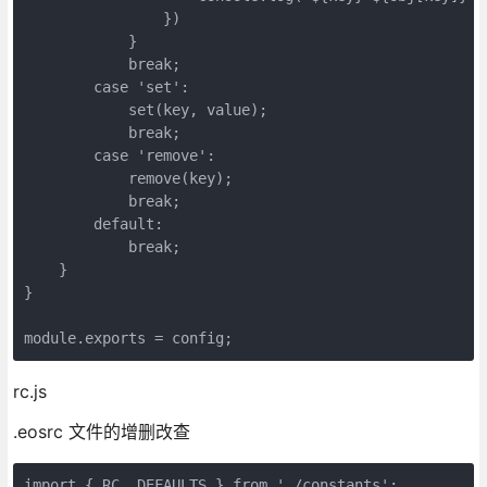
                })

            }

            break;

        case 'set':

            set(key, value);

            break;

        case 'remove':

            remove(key);

            break;

        default:

            break;

    }

}

module.exports = config;
rc.js
.eosrc 文件的增删改查
import { RC, DEFAULTS } from './constants';
