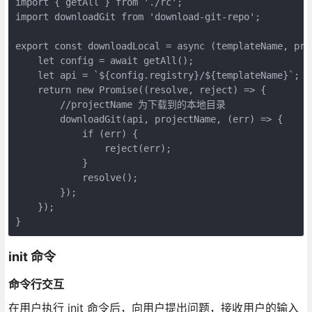
import { getAll } from './rc';

import downloadGit from 'download-git-repo';

export const downloadLocal = async (templateName, proj
    let config = await getAll();

    let api = `${config.registry}/${templateName}`;

    return new Promise((resolve, reject) => {

        //projectName 为下载到的本地目录

        downloadGit(api, projectName, (err) => {

            if (err) {

                reject(err);

            }

            resolve();

        });

    });

}
init 命令
命令行交互
在用户执行 init 命令后，向用户提出问题，接收用户的输入