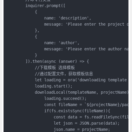
        inquirer.prompt([

            {

                name: 'description',

                message: 'Please enter the project des
            },

            {

                name: 'author',

                message: 'Please enter the author name
            }

        ]).then(async (answer) => {

            //下载模板 选择模板

            //通过配置文件，获取模板信息

            let loading = ora('downloading template ..
            loading.start();

            downloadLocal(templateName, projectName).t
                loading.succeed();

                const fileName = `${projectName}/packa
                if(fs.existsSync(fileName)){

                    const data = fs.readFileSync(fileN
                    let json = JSON.parse(data);

                    json.name = projectName;
