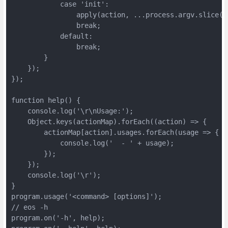
            case 'init':

                apply(action, ...process.argv.slice(3)
                break;

            default:

                break;

        }

    });

});

function help() {

    console.log('\r\nUsage:');

    Object.keys(actionMap).forEach((action) => {

        actionMap[action].usages.forEach(usage => {

            console.log('  - ' + usage);

        });

    });

    console.log('\r');

}

program.usage('<command> [options]');

// eos -h 

program.on('-h', help);
