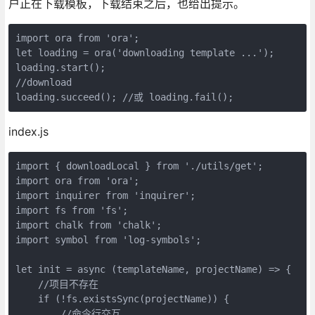
户正在下载模板，下载结束之后，也给出提示。
import ora from 'ora';

let loading = ora('downloading template ...');

loading.start();

//download

loading.succeed(); //或 loading.fail();
index.js
import { downloadLocal } from './utils/get';

import ora from 'ora';

import inquirer from 'inquirer';

import fs from 'fs';

import chalk from 'chalk';

import symbol from 'log-symbols';

let init = async (templateName, projectName) => {

    //项目不存在

    if (!fs.existsSync(projectName)) {

        //命令行交互
