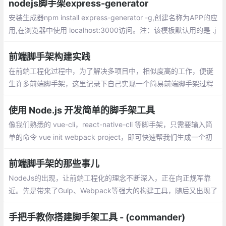
nodejs脚手架express-generator
安装生成器npm install express-generator -g,创建名称为APP的应
用,在浏览器中使用 localhost:3000访问。注：该模板默认用的是 .j
ade 文件作为模板渲染 若要使用 ejs 可按照一下方法配置
前端脚手架构建实践
在前端工程化过程中，为了解决多项目中，相似度高的工作，便诞
生许多前端脚手架，这里记录下自己实现一个简易前端脚手架过程
的实践。主要是解决多个页面相似内容的复制粘贴问题
使用 Node.js 开发简单的脚手架工具
像我们熟悉的 vue-cli，react-native-cli 等脚手架，只需要输入简
单的命令 vue init webpack project，即可快速帮我们生成一个初
始项目。在实际工作中，我们可以定制一个属于自己的脚手架，来
提高自己的工作效率。
前端脚手架的那些事儿
NodeJs的出现，让前端工程化的理念不断深入，正在向正规军靠
近。先是带来了Gulp、Webpack等强大的构建工具，随后又出现了
vue-cli和create-react-app等完善的脚手架，提供了完整的项目架
构
手把手教你搭建脚手架工具 - (commander)