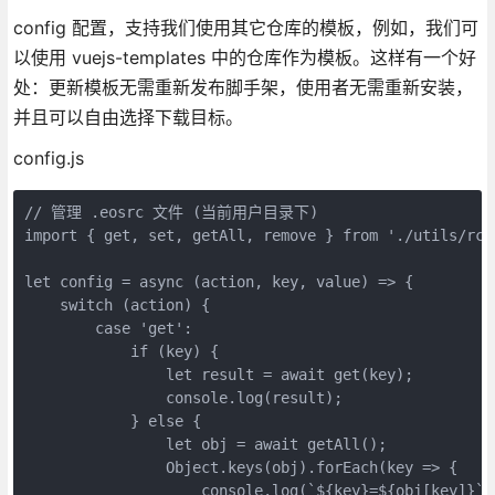
config 配置，支持我们使用其它仓库的模板，例如，我们可
以使用 vuejs-templates 中的仓库作为模板。这样有一个好
处：更新模板无需重新发布脚手架，使用者无需重新安装，
并且可以自由选择下载目标。
config.js
// 管理 .eosrc 文件 (当前用户目录下)

import { get, set, getAll, remove } from './utils/rc';
let config = async (action, key, value) => {

    switch (action) {

        case 'get':

            if (key) {

                let result = await get(key);

                console.log(result);

            } else {

                let obj = await getAll();

                Object.keys(obj).forEach(key => {

                    console.log(`${key}=${obj[key]}`);