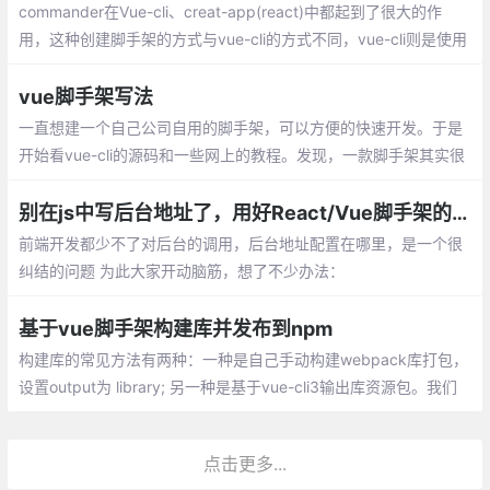
commander在Vue-cli、creat-app(react)中都起到了很大的作
用，这种创建脚手架的方式与vue-cli的方式不同，vue-cli则是使用
git远程拉取项目再完成初始化，这样一来要比这种更加的方便灵
活，每次模板变更不需要再次上传包
vue脚手架写法
一直想建一个自己公司自用的脚手架，可以方便的快速开发。于是
开始看vue-cli的源码和一些网上的教程。发现，一款脚手架其实很
简单，主要原理就是从远程下载一个模板来新建一个项目。同时提
供了一系列的交互来动态的更改模板。
别在js中写后台地址了，用好React/Vue脚手架的环境变量
前端开发都少不了对后台的调用，后台地址配置在哪里，是一个很
纠结的问题 为此大家开动脑筋，想了不少办法：
基于vue脚手架构建库并发布到npm
构建库的常见方法有两种：一种是自己手动构建webpack库打包，
设置output为 library; 另一种是基于vue-cli3输出库资源包。我们
采用第二种vue脚手架的方式构建库。
点击更多...