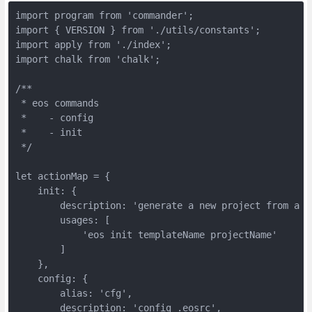
import program from 'commander';

import { VERSION } from './utils/constants';

import apply from './index';

import chalk from 'chalk';

/**

 * eos commands

 *    - config

 *    - init 

 */

let actionMap = {

    init: {

        description: 'generate a new project from a te
        usages: [

            'eos init templateName projectName'

        ]

    },

    config: {

        alias: 'cfg',

        description: 'config .eosrc',
