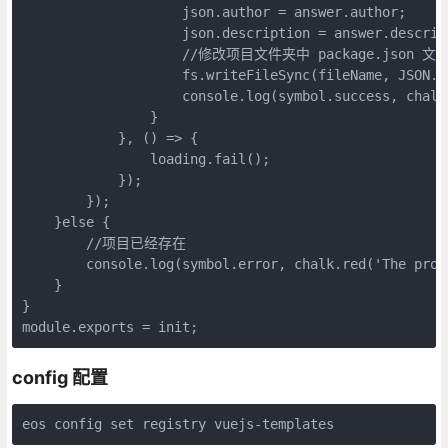
                    json.author = answer.author;

                    json.description = answer.descript
                    //修改项目文件夹中 package.json 文件
                    fs.writeFileSync(fileName, JSON.s
                    console.log(symbol.success, chalk
                }

            }, () => {

                loading.fail();

            });

        });

    }else {

        //项目已经存在

        console.log(symbol.error, chalk.red('The proj
    }

}

module.exports = init;
config 配置
eos config set registry vuejs-templates