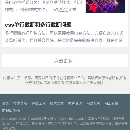
在html中样式分为：浏览器默认样式，引用
样式(link外部样式文件，stle标签定义样
式)、行间样式(及节点style属性定义的样
式)。这篇文章主要讲解使用原生js获取、添
css单行截断和多行截断问题
加非行间css样式。
多行截断有好几种方法，可以直接使用float方法，方便自定义样式
及监听事件，并且兼容性好，是暂时最完美的解决方案。就是略复
杂，不过网上有可以直接拿来用哦~
点击更多...
内容以共享、参考、研究为目的,不存在任何商业目的。其版权属原作者所有,如有
侵权或违规,请与小编联系!情况属实本人将予以删除!
首页
技术导航
在线工具
技术文章
教程资源
前端标签
AI工具集
前端库/框架