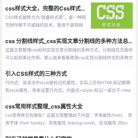
css样式大全，完整的Css样式大全(整理)
CSS样式被称为为“层叠样式表”，是一种网
页制作做不可或缺的技术，是用于装饰网
页，达到设计效果的一种样式语言。
css 分割线样式_css实现文章分割线的多种方法总结
这篇文章整理css如何实现文章分割线的多种方式，分割线在页面中
可以起到美化作用，那么就来看看使用css实现分割线样式的多种方
法：单个标签实现分隔线、巧用背景色实现分隔线、inline-block实
现分隔线、浮动实现分隔线、利用字符实现分隔线
引入CSS样式的三种方式
行内式：该语法中style是标记的属性，实际上任何HTML标记都拥
有style属性，用来设置行内式。内嵌式<style>标记一般位于<hea
d>标记中的<title>标记之后，也可以把它放在HTML文档的任何地
方。
css常用样式整理_css属性大全
css常用样式有哪些？这篇文章整理如下内容：字体属性(font)、 常
用字体 (font-family)、背景属性 (background)、区块属性 (Bloc
k)、方框属性 (Box)、边框属性 (Border)、列表属性 (List-style)、