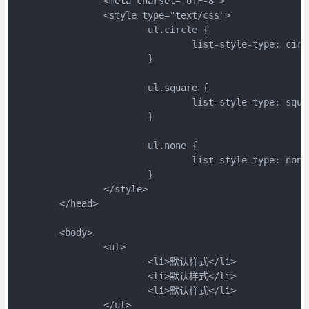
		<meta charset="UTF-8">

		<style type="text/css">

			ul.circle {

				list-style-type: circle

			}

			ul.square {

				list-style-type: square

			}

			ul.none {

				list-style-type: none

			}

		</style>

	</head>

	<body>

		<ul>

			<li>默认样式</li>

			<li>默认样式</li>

			<li>默认样式</li>

		</ul>
