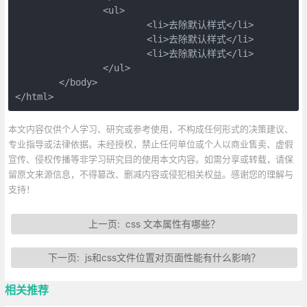
		<ul>

			<li>去除默认样式</li>

			<li>去除默认样式</li>

			<li>去除默认样式</li>

		</ul>

	</body>

</html>
本文内容仅供个人学习、研究或参考使用，不构成任何形式的决策建议、
专业指导或法律依据。未经授权，禁止任何单位或个人以商业售卖、虚假
宣传、侵权传播等非学习研究目的使用本文内容。如需分享或转载，请保
留原文来源信息，不得篡改、删减内容或侵犯相关权益。感谢您的理解与
支持！
上一页:
css 文本属性有哪些？
下一页:
js和css文件位置对页面性能有什么影响？
相关推荐