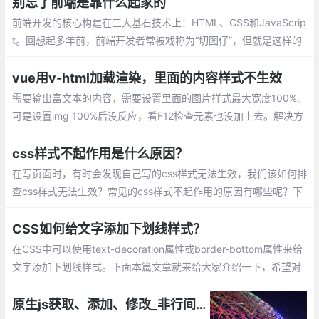
定位属性 (Position)、CSS文字属性
别忘了前端是靠什么起家的
前端开发的核心构建在三大基石技术上：HTML、CSS和JavaScrip
t。回想起多年前，前端开发者常被戏称为“切图仔”，但就是这样的
角色，通过精湛的CSS技巧，能够实现各种复杂的交互和特效
vue用v-html加载渲染，里面的内容样式不生效
需要输出富文本的内容，需要设置里面的图片样式最大宽度100%。
可是设置img 100%后没反应，看F12检查元素也没加上去。解决方
法有2个：coped属性导致css仅对当前组件生效
css样式不起作用是什么原因？
在写页面时，有时会发现自己写的css样式无法生效，我们该如何排
查css样式无法生效？常见的css样式不起作用的原因有哪些呢？下
面我们就来看一下css样式不起作用的原因。
CSS如何给文字添加下划线样式？
在CSS中可以使用text-decoration属性或border-bottom属性来给
文字添加下划线样式。下面本篇文章就来给大家介绍一下，希望对
大家有所帮助。
原生js获取、添加、修改_非行间css样式