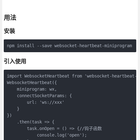
用法
安装
npm install --save websocket-heartbeat-miniprogram
引入使用
import WebsocketHeartbeat from 'websocket-heartbeat-mi
WebsocketHeartbeat({

    miniprogram: wx,

    connectSocketParams: {

        url: 'ws://xxx'

    }

})

    .then(task => {

        task.onOpen = () => {//钩子函数

            console.log('open');
