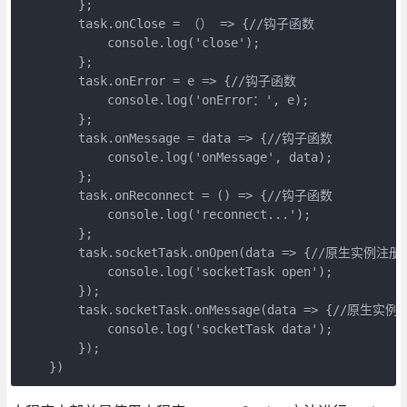
        };

        task.onClose = （） => {//钩子函数

            console.log('close');

        };

        task.onError = e => {//钩子函数

            console.log('onError：', e);

        };

        task.onMessage = data => {//钩子函数

            console.log('onMessage', data);

        };

        task.onReconnect = () => {//钩子函数

            console.log('reconnect...');

        };

        task.socketTask.onOpen(data => {//原生实
            console.log('socketTask open');

        });

        task.socketTask.onMessage(data => {//原
            console.log('socketTask data');

        });

    })