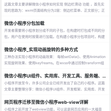
这篇文章主要讲解微信小程序如何实现 侧边栏滑动 功能 ，首先实
现的思路为：wxml页面结构分为2层：侧边栏菜单、正文部分；正
文部分监听touchstart、touchmove、touchend触摸事件
微信小程序分包加载
开发者需要将小程序划分成不同的子包，在构建时打包成不同的分
包，用户在使用时按需进行加载。在构建小程序分包项目时，构建
会输出一个或多个分包。每个使用分包小程序必须包含一个主包，
所谓的主包，即放置默认启动页/TabBar 页面
微信小程序_实现动画旋转的多种方式
三种办法实现小程序的动画效果： 每帧setData()、使用Animation
实现旋转效果、使用keyfreams。在wxss中通过控制transform组
件的属性，来实现旋转效果，我也是采用的这种方式，性能上面提
示非常多
微信小程序UI组件、实用库、开发工具、服务端、Demo整理分享
小程序开放至今，许多公司企业已经开发出了自己的小程序。这篇
文章主要整理分享：微信小程序UI组件、开发框架、实用库、开发
工具、服务端、Demo等
网页程序迁移至微信小程序web-view详解
小程序之前开放了webview功能，可以说是网页应用的一大福音