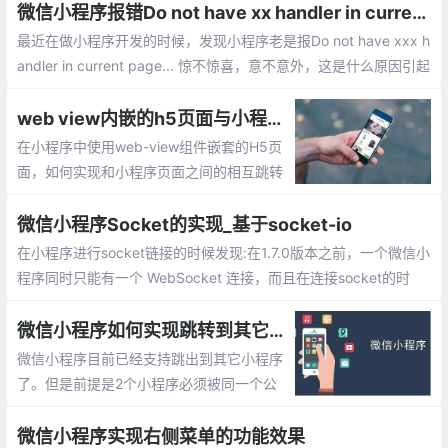
微信小程序报错Do not have xx handler in current page的解决方法总汇
最近在做小程序开发的时候，发现小程序老是报Do not have xxx h
andler in current page... 惊不惊喜，意不意外，这是什么原因引起
的呢？下面就整排查错误的解决办法。
web view内嵌的h5页面与小程序直接相互跳转的实现
在小程序中使用web-view组件嵌套的H5页
面，如何实现和小程序页面之间的相互跳转
呢？下面就简单介绍下如何实现的，希望能
帮助到您
微信小程序Socket的实现_基于socket-io
在小程序进行socket链接的时候发现:在1.7.0版本之前，一个微信小
程序同时只能有一个 WebSocket 连接，而且在连接socket的时
候，发现在还没有进行subscribe的情况下，就直接进行了广播，并
且自动关闭了socket连接。
微信小程序如何实现跳转到其它小程序的功能
微信小程序目前已经支持跳出到其它小程序
了。但是前提是2个小程序必须被同一个公
众号关联，如果没有关联则无法打开，下面
就实现小程序之间相互跳转的步骤。
微信小程序实现右侧菜单的功能效果