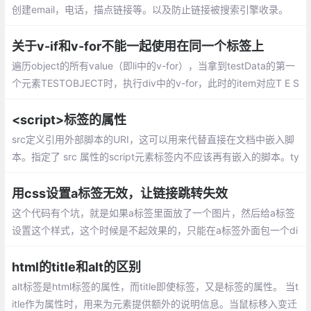
创建email，电话，描点链接等。以及防止链接被搜索引擎收录。
关于v-if和v-for不能一起使用在同一个标签上
遍历object的所有value（即li中的v-for），当拿到testData的第一
个元素TESTOBJECT时，执行div中的v-for，此时的item对应T E S
T O B J E C T这10个元素，于是循环10次，每一次都判断当前元素
是否是array，很显然每次判断都是object
<script>标签的属性
src定义引用外部脚本的URI，这可以用来代替直接在文档中嵌入脚
本。指定了 src 属性的script元素标签内不应该再有嵌入的脚本。ty
pe该属性定义script元素包含或src引用的脚本语言。
用css设置a标签无效，让链接跳转失效
这个代码有个坑，就是如果a标签里面放了一个图片，然后给a标签
设置这个样式，这个时候是不起效果的，只能在a标签外面包一个di
v，然后给div设置这个样式
html的title和alt的区别
alt标签是html标签的属性，而title即使标签，又是标签的属性。 当t
itle作为属性时，用来为元素提供额外的说明信息。当鼠标移入变迁