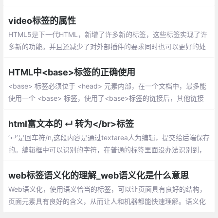
内会显示title的内容，以达到补充说明或提示的效果。
video标签的属性
HTML5是下一代HTML，新增了许多新的标签，这些标签实现了许
多新的功能。并且还减少了对外部插件的要求同时也可以更好的处
理错误。比如HTML5中的video标签就可以很好的实现了在页面上
播放视频的效果。
HTML中<base>标签的正确使用
<base> 标签必须位于 <head> 元素内部，在一个文档中，最多能
使用一个 <base> 标签，使用了<base>标签的链接后，其他链接
必须在<base>标签的链接里面，不然将无法找到。
html富文本的 ↵ 转为</br>标签
‘↵’是回车符/n,这段内容是通过textarea人为编辑，提交给后端保存
的。编辑框中可以识别的字符，在普通的标签里面没办法识别到，
所以要转换成可以识别的<br/>
web标签语义化的理解_web语义化是什么意思
Web语义化，使用语义恰当的标签，可以让页面具有良好的结构，
页面元素具有良好的含义，从而让人和机器都能快速理解。语义化
的web页面一方面可以让机器在更少的人类干预情况下收集并研究