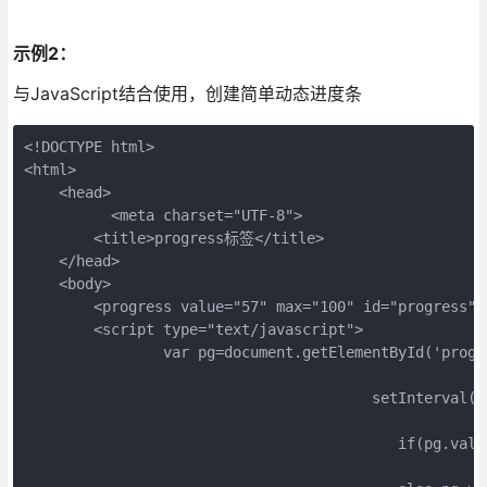
示例2：
与JavaScript结合使用，创建简单动态进度条
<!DOCTYPE html> 

<html> 

    <head> 

    	  <meta charset="UTF-8">

        <title>progress标签</title> 

    </head> 

    <body> 

        <progress value="57" max="100" id="progress"><
        <script type="text/javascript">

        	var pg=document.getElementById('progress'); 

					setInterval(function(e){

					   if(pg.value!=100) pg.value++;      
