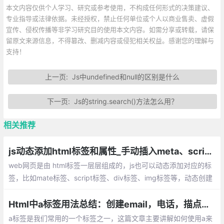
本文内容仅供个人学习、研究或参考使用，不构成任何形式的决策建议、
专业指导或法律依据。未经授权，禁止任何单位或个人以商业售卖、虚假
宣传、侵权传播等非学习研究目的使用本文内容。如需分享或转载，请保
留原文来源信息，不得篡改、删减内容或侵犯相关权益。感谢您的理解与
支持！
上一页:
Js中undefined和null的区别是什么
下一页:
Js的string.search()方法怎么用？
相关推荐
js动态添加html标签和属性_手动插入meta、script、div、img等标签
web网页是由 html标签一层层组成的，js也可以动态添加对应的标
签，比如mate标签、script标签、div标签、img标签等，动态创建
的方法基本都差不多，下面将简单介绍下如何实现
Html中a标签用法总结：创建email，电话，描点链接等。以及防止链接被搜索引擎收录
a标签是我们常用的一个标签之一，这篇文章主要讲解如何使用a来