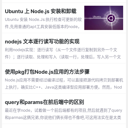
通过http-proxy-middleware中间件、Http Proxy 模块这2种方式
实现node.js的反向代理
Ubuntu 上 Node.js 安装和卸载
Ubuntu 安装 Node.Js:执行检查可更新的软
件,先用普通的apt工具安装低版本的node，
然后再升级最新。更换淘宝的镜像，这个是
必须的，用过的node的人都知道。安装更新
nodejs 文本逐行读写功能的实现
版本的工具N
利用nodejs实现：逐行读写（从一个文件逐行复制到另外一个文
件）；逐行读取、处理和写入（读取一行，处理后，写入另一个文
件）1.所需要的模块： fs，os，readline。功能的实现：readWrite
FileByLine.js，功能的调用：index.js
使用pkg打包Node.js应用的方法步骤
Node.js应用不需要经过编译过程，可以直接把源代码拷贝到部署机
上执行，确实比C++、Java这类编译型应用部署方便。然而，Nod
e.js应用执行需要有运行环境，意味着你需要先在部署机器上安装N
ode.js
query和params在前后端中的区别
最近在学node，试着做一个前后端都有的项目,然后就遇到了query
和parmas这俩兄弟,你说他们俩长得也不像吧,可这用法实在是太类
似了，专门写篇文章来区分这哥俩，分别会从vue路由和Node接收