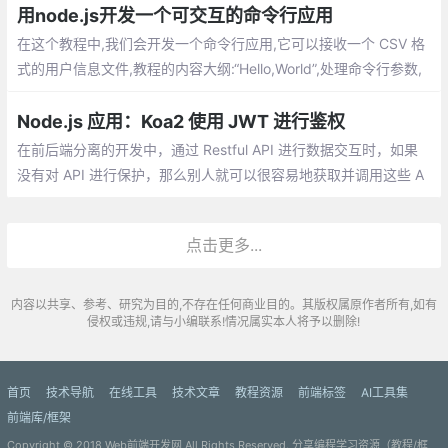
两个角度讲
用node.js开发一个可交互的命令行应用
在这个教程中,我们会开发一个命令行应用,它可以接收一个 CSV 格
式的用户信息文件,教程的内容大纲:“Hello,World”,处理命令行参数,
运行时的用户输入,异步网络会话,美化控制台的输出,封装成 shell 命
令,JavaScript 之外
Node.js 应用：Koa2 使用 JWT 进行鉴权
在前后端分离的开发中，通过 Restful API 进行数据交互时，如果
没有对 API 进行保护，那么别人就可以很容易地获取并调用这些 A
PI 进行操作。那么服务器端要如何进行鉴权呢？
点击更多...
内容以共享、参考、研究为目的,不存在任何商业目的。其版权属原作者所有,如有
侵权或违规,请与小编联系!情况属实本人将予以删除!
首页
技术导航
在线工具
技术文章
教程资源
前端标签
AI工具集
前端库/框架