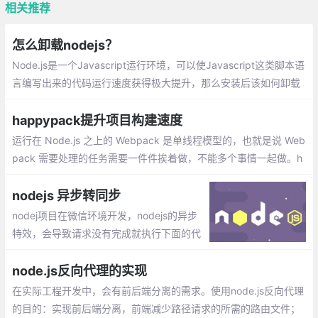
相关推荐
怎么卸载nodejs？
Node.js是一个Javascript运行环境，可以使Javascript这类脚本语
言编写出来的代码运行速度获得极大提升，那么安装后该如何卸载
呢？下面本篇文章就来给大家介绍一下Windows平台下卸载node.js
的方法，希望对大家有所帮助。
happypack提升项目构建速度
运行在 Node.js 之上的 Webpack 是单线程模型的，也就是说 Web
pack 需要处理的任务需要一件件挨着做，不能多个事情一起做。h
appypack把任务分解给多个子进程去并发的执行，子进程处理完
后再把结果发送给主进程。
nodejs 异步转同步
nodej项目在微信环境开发，nodejs的异步
特效，会导致请求没有完成就执行下面的代
码，出现错误。经过多方查找，可以使用as
ync模块来异步转同步，只有前一个function
node.js反向代理的实现
执行callback，下一个才会执行。
在实际工程开发中，会有前后端分离的需求。使用node.js反向代理
的目的：实现前后端分离，前端减少路径请求的所需的路由文件；