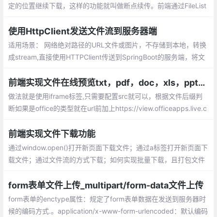
去。
定的位置继续下载，这样的功能就叫做断点续传。前端通过FileList
对象获取到相应的文件，按照指定的分割方式将大文件分段，然后
一段一段地传给后端，后端再按顺序一段段将文件进行拼接。
使用HttpClient发送文件流到服务器端
适用场景： 网络绝对路径的URL文件或图片，不存储到本地，转换
成stream,直接使用HTTPClient传送到SpringBoot的服务端，将文
件存储下来，并返回一个文件地址。目前分层架构的系统越来越多
这种需求，所以记录下来以备不时之需。
前端实现文件在线预览txt，pdf，doc，xls，ppt几种格式
做法就是使用iframe标签,只需要配置src就可以，根据文件后缀判
断如果是office的类型就在url前加上https://view.officeapps.live.c
om/op/view.aspx?src=
前端实现文件下载功能
通过window.open()打开新页面下载文件；通过a标签打开新页面下
载文件；通过文件流的方式下载；如何实现批量下载，且打包文件
form表单文件上传_multipart/form-data文件上传
form表单的enctype属性：规定了form表单数据在发送到服务器时
候的编码方式.。application/x-www-form-urlencoded：默认编码