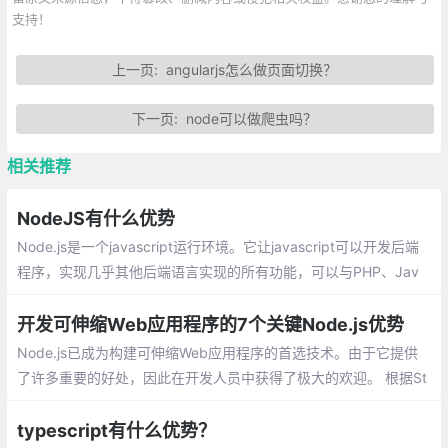
支持！
上一页:
angularjs怎么做页面切换？
下一页:
node可以做爬虫吗？
相关推荐
NodeJS有什么优势
Node.js是一个javascript运行环境。它让javascript可以开发后端
程序，实现几乎其他后端语言实现的所有功能，可以与PHP、Jav
a、Python、.NET、Ruby等后端语言平起平坐。
开发可伸缩Web应用程序的7个关键Node.js优势
Node.js已成为构建可伸缩Web应用程序的首选技术。由于它提供
了许多重要的好处，因此在开发人员中获得了极大的欢迎。 根据St
ack Overflow的2020 开发人员调查显示，在一个热情的社区的支
持下
typescript有什么优势？