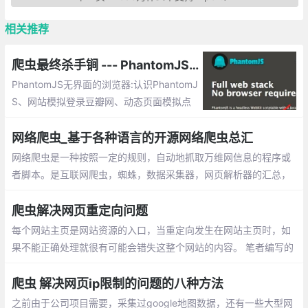
相关推荐
爬虫最终杀手锏 --- PhantomJS 详解（附案例）
PhantomJS无界面的浏览器:认识PhantomJ
S、网站模拟登录豆瓣网、动态页面模拟点
击（unittest -python测试模块）、执行Jav
aScript代码、模拟最新无界面浏览器...
网络爬虫_基于各种语言的开源网络爬虫总汇
网络爬虫是一种按照一定的规则，自动地抓取万维网信息的程序或
者脚本。是互联网爬虫，蜘蛛，数据采集器，网页解析器的汇总，
下面介绍各语言实现网络爬虫的开源框架
爬虫解决网页重定向问题
每个网站主页是网站资源的入口，当重定向发生在网站主页时，如
果不能正确处理就很有可能会错失这整个网站的内容。 笔者编写的
爬虫在爬取网页时遇到了三种重定向的情况。
爬虫 解决网页ip限制的问题的八种方法
之前由于公司项目需要，采集过google地图数据，还有一些大型网