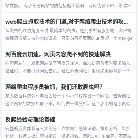
站数据。 有小部分网站的防范措施比较弱，可以伪装下IP，修改X-
Forwarded-for（貌似这么拼。。。）即可绕过。ser agent 伪装和
轮换 ,使用代理 ip 和轮换
web爬虫抓取技术的门道,对于网络爬虫技术的攻与防
从爬虫的攻防角度来讲,最简单的爬虫，是几乎所有服务端、客户端
编程语言都支持的http请求，只要向目标页面的url发起一个http ge
t请求，即可获得到浏览器加载这个页面时的完整html文档，这被我
们称之为“同步页”。
到百度云加速，网页内容爬不到的快速解决
在爬网站时，发现网站做了百度云加速，每次访问首页时要求输入
验证码，才能打开网站首页。经过分析网站，发现如果你拿到一个
当期可用的Cooikes后，你就可以一直爬数据，且并不会触发百度
验证输入
网络爬虫程序员被抓，我们还敢爬虫吗？
某大数据科技公司老板丢给一个小小的程序员一个网站，告诉他把
这个网站的数据抓取下来，咱们做一做分析。这个小小的程序员就
吭哧吭哧的写了一段抓取代码，测试了一下，程序没问题，可以正
常的把这个网站的数据给抓取下来
反爬经验与理论基础
完整的反爬体系有三大部分工作要做：感知识别、策略分析、监控
封禁。数据支撑：爬虫指纹、设备指纹、风险UA、IP库等，不同端