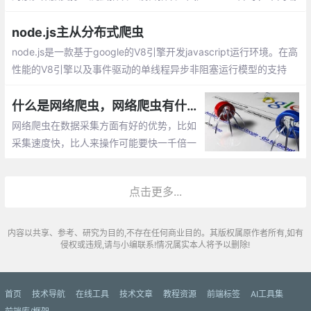
指纹的mapping等。
node.js主从分布式爬虫
node.js是一款基于google的V8引擎开发javascript运行环境。在高
性能的V8引擎以及事件驱动的单线程异步非阻塞运行模型的支持
下，node.js实现的web服务可以在没有Nginx的http服务器做反向
代理的情况下实现很高的业务并发量。
什么是网络爬虫，网络爬虫有什么用？
网络爬虫在数据采集方面有好的优势，比如
采集速度快，比人来操作可能要快一千倍一
万倍都不止；方便将获取的数据进行相关的
清洗加工以及储存工作；代码可重复使用，
点击更多...
或者说是一劳永逸。
内容以共享、参考、研究为目的,不存在任何商业目的。其版权属原作者所有,如有
侵权或违规,请与小编联系!情况属实本人将予以删除!
首页
技术导航
在线工具
技术文章
教程资源
前端标签
AI工具集