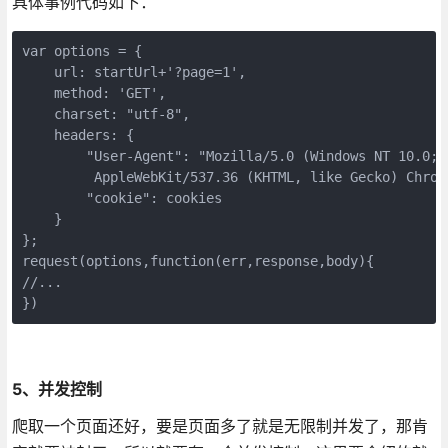
具体事例代码如下：
var options = {

    url: startUrl+'?page=1',

    method: 'GET',

    charset: "utf-8",

    headers: {

        "User-Agent": "Mozilla/5.0 (Windows NT 10.0; W
         AppleWebKit/537.36 (KHTML, like Gecko) Chrom
        "cookie": cookies

    }

};

request(options,function(err,response,body){

//...

})
5、并发控制
爬取一个页面还好，要是页面多了就是无限制并发了，那肯