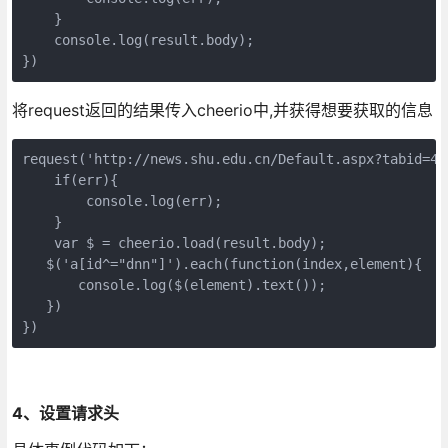
    }

    console.log(result.body);

})
将request返回的结果传入cheerio中,并获得想要获取的信息
request('http://news.shu.edu.cn/Default.aspx?tabid=44
    if(err){

        console.log(err);

    }

    var $ = cheerio.load(result.body);

   $('a[id^="dnn"]').each(function(index,element){

       console.log($(element).text());

   })

})
4、设置请求头