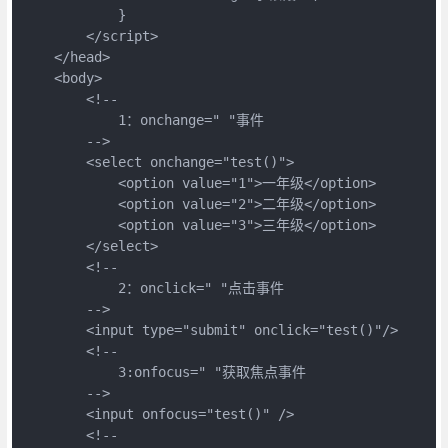
            }

        </script>

    </head>

    <body>

        <!--

            1：onchange=" "事件

        -->

        <select onchange="test()">

            <option value="1">一年级</option>

            <option value="2">二年级</option>

            <option value="3">三年级</option>

        </select>

        <!--

            2：onclick=" "点击事件

        -->

        <input type="submit" onclick="test()"/>

        <!--

            3:onfocus=" "获取焦点事件

        -->

        <input onfocus="test()" />

        <!--
