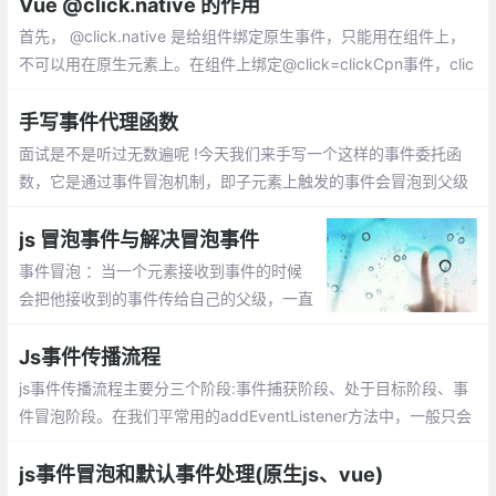
的mouseleave事件压根儿就没有执行。
Vue @click.native 的作用
首先， @click.native 是给组件绑定原生事件，只能用在组件上，
不可以用在原生元素上。在组件上绑定@click=clickCpn事件，clic
k事件无法触发也不生效
手写事件代理函数
面试是不是听过无数遍呢 !今天我们来手写一个这样的事件委托函
数，它是通过事件冒泡机制，即子元素上触发的事件会冒泡到父级
上， 即父级也会触发该类型的事件
js 冒泡事件与解决冒泡事件
事件冒泡 ：当一个元素接收到事件的时候
会把他接收到的事件传给自己的父级，一直
到window 。取消事件冒泡有两种方式：e.s
topPropagation(); window.event.cancelB
Js事件传播流程
ubble=true;
js事件传播流程主要分三个阶段:事件捕获阶段、处于目标阶段、事
件冒泡阶段。在我们平常用的addEventListener方法中，一般只会
用到两个参数，一个是需要绑定的事件，另一个是触发事件后要执
行的函数
js事件冒泡和默认事件处理(原生js、vue)