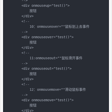
        -->

        <div onmouseup="test()">

            按钮

        </div>

        <!--

            10：onmouseover=""鼠标划上去事件

        -->

        <div onmouseover="test()">

            按钮

        </div>

        <!--

            11:onmouseout=""鼠标滑开事件

        -->

        <div onmouseout="test()">

            按钮

        </div>

        <!--

            12：onmousemove=""滑动鼠标事件

        -->

        <div onmousemove="test()">

            按钮

        </div>
