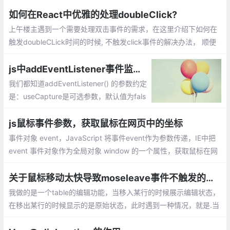
操作的需求。可以使用 popstate 事件进行监听返回、后退、上一
页操作。
如何在React中优雅的处理doubleClick?
上午楼主遇到一个需要处理双击事件的需求，在这里介绍下如何在
触发doubleCLick时间的时候, 不触发click事件的解决办法， 顺便
分享给大家。解决办法也很简单： 延迟 click事件的处理， 直到判
断这个click 不在 doubleClick 中。
js中addEventListener事件监听器参数详解
我们都知道addEventListener() 的参数约定
是：useCapture是可选参数，默认值为fals
e，目前DOM 规范做了修订：addEventList
ener() 的第三个参数可以是个对象值了。pa
js鼠标事件参数，获取鼠标在网页中的坐标
ssive就是告诉浏览器我可不可以用stopPro
事件对象 event，JavaScript 将事件event作为参数传递，IE中把
pagation...
event 事件对象作为全局对象 window 的一个属性，获取鼠标在网
页中的坐标 = 鼠标在视窗中的坐标 + 浏览器滚动条坐标
关于鼠标移动太快导致moseleave事件不触发的问题
我做的是一个table的编辑功能，当移入某行的时候展示编辑状态，
在移出某行的时候显示的是原始状态，此时遇到一种情况，就是.当
mousenter事件触发之后，由于鼠标移动得太快，同一个tr上绑定