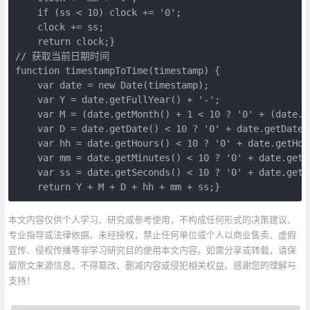
    if (ss < 10) clock += '0';

    clock += ss;

    return clock;}

// 获取当前日期时间

function timestampToTime(timestamp) {

    var date = new Date(timestamp);

    var Y = date.getFullYear() + '-';

    var M = (date.getMonth() + 1 < 10 ? '0' + (date.g
    var D = date.getDate() < 10 ? '0' + date.getDate(
    var hh = date.getHours() < 10 ? '0' + date.getHou
    var mm = date.getMinutes() < 10 ? '0' + date.getM
    var ss = date.getSeconds() < 10 ? '0' + date.getD
    return Y + M + D + hh + mm + ss;}
本文内容仅供个人学习、研究或参考使用，不构成任何形式的决策建议、
专业指导或法律依据。未经授权，禁止任何单位或个人以商业售卖、虚假
宣传、侵权传播等非学习研究目的使用本文内容。如需分享或转载，请保
留原文来源信息，不得篡改、删减内容或侵犯相关权益。感谢您的理解与
支持！