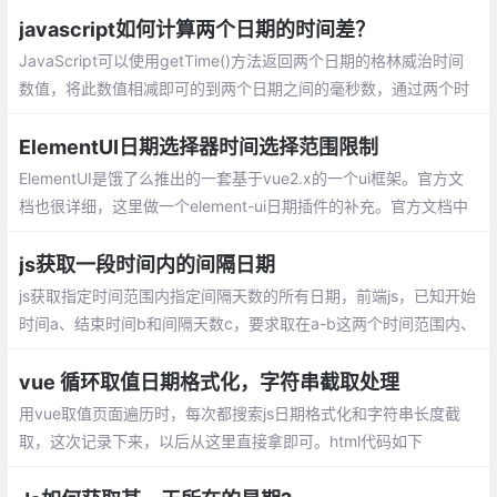
载，体积可以最小化；
javascript如何计算两个日期的时间差？
JavaScript可以使用getTime()方法返回两个日期的格林威治时间
数值，将此数值相减即可的到两个日期之间的毫秒数，通过两个时
间差的毫秒数即可得到相差的时间。
ElementUI日期选择器时间选择范围限制
ElementUI是饿了么推出的一套基于vue2.x的一个ui框架。官方文
档也很详细，这里做一个element-ui日期插件的补充。官方文档中
使用picker-options属性来限制可选择的日期，这里举例子稍做补
充。
js获取一段时间内的间隔日期
js获取指定时间范围内指定间隔天数的所有日期，前端js，已知开始
时间a、结束时间b和间隔天数c，要求取在a-b这两个时间范围内、
间隔c天的所有日期。
vue 循环取值日期格式化，字符串截取处理
用vue取值页面遍历时，每次都搜索js日期格式化和字符串长度截
取，这次记录下来，以后从这里直接拿即可。html代码如下