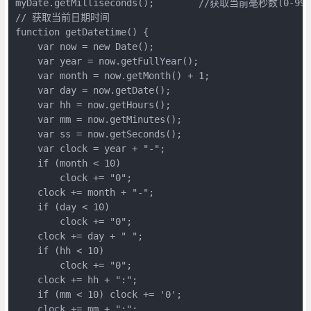
myDate.getMilliseconds();        //获取当前毫秒数(0-999)
// 获取当前日期时间

function getDatetime() {

    var now = new Date();

    var year = now.getFullYear();       

    var month = now.getMonth() + 1;     

    var day = now.getDate();            

    var hh = now.getHours();            

    var mm = now.getMinutes();          

    var ss = now.getSeconds();          

    var clock = year + "-";

    if (month < 10)

        clock += "0";

    clock += month + "-";

    if (day < 10)

        clock += "0";

    clock += day + " ";

    if (hh < 10)

        clock += "0";

    clock += hh + ":";

    if (mm < 10) clock += '0';

    clock += mm + ":";
