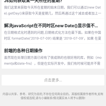
Js如何获取某一天所在的星期?
我们这里来获取今天所在星期的始末日期，我们可以通过(new Dat
e).getDay()来获取今天是星期几，然后再通过这个减去或者加上一
定的天数，就是这个星期的开始日期和结束日期。
解决javaScript在不同时区new Date()显示值不同问题
在日期格式化时遇到的问题,日期格式化方法在最下面。如果在中国
时区 formatDate(‘2019-07-09‘) 结果是 ‘2019-07-09’，如果 在夏
威夷时区 utc-10:00 或者别的时区 formatDate(‘2019-07-09‘) 结
果是 ‘2019-07-08’
前端的各种日期操作
虽然现在处理日期方面已经有了很成熟的也很好用的库，例如（mo
mentjs和date-fns），但是在实际开发中，我们有时候可能并不需
要整个库。所以我就在下面整理了在前端开发时对日期时间的各种
操作，也算是比较全的了
点击更多...
内容以共享、参考、研究为目的,不存在任何商业目的。其版权属原作者所有,如有
侵权或违规,请与小编联系!情况属实本人将予以删除!