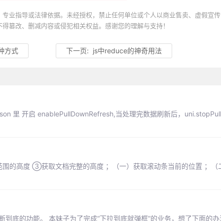
、专业指导或法律依据。未经授权，禁止任何单位或个人以商业售卖、虚假宣传
不得篡改、删减内容或侵犯相关权益。感谢您的理解与支持！
几种方式
下一页:
js中reduce的神奇用法
 里 开启 enablePullDownRefresh,当处理完数据刷新后，uni.stopPullD
围的高度 ③获取文档完整的高度 ；（一）获取滚动条当前的位置 ；（
下拉判断到底的功能。 本妹子为了完成“下拉到底就弹框”的业务，想了下面的