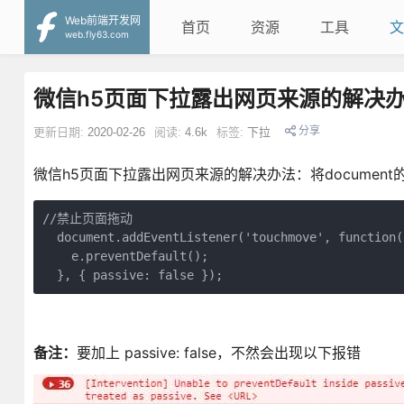
Web前端开发网
首页
资源
工具
文
web.fly63.com
微信h5页面下拉露出网页来源的解决
分享
更新日期:
2020-02-26
阅读:
4.6k
标签:
下拉
微信h5页面下拉露出网页来源的解决办法：将document的t
//禁止页面拖动

  document.addEventListener('touchmove', function(e
    e.preventDefault();

  }, { passive: false });
备注：
要加上 passive: false，不然会出现以下报错