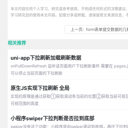
本文内容仅供个人学习、研究或参考使用，不构成任何形式的决策建议
学习研究目的使用本文内容。如需分享或转载，请保留原文来源信息，
上一页:
form表单提交数据的
相关推荐
uni-app下拉刷新加载刷新数据
onPullDownRefresh 监听该页面用户下拉刷新事件 需要在 pages.json
可以停止当前页面的下拉刷新
原生JS实现下拉刷新 全局
实现的原理是通过获取①获取滚动条当前的位置②获取当前可视范
可视范围的高度
小程序swiper下拉判断是否拉到底部
swiper没有这个功能：小程序竖向swiper滚动到底部，再往