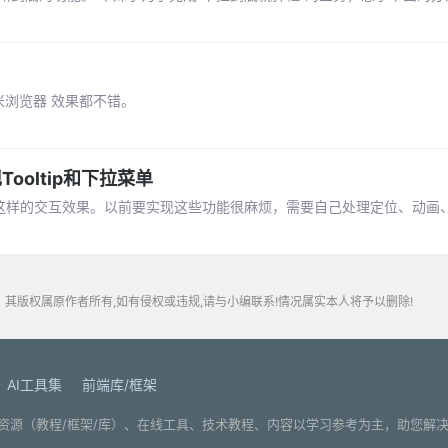
米浏览器 效果都不错。
Tooltip和下拉菜单
层这样的交互效果。以前要实现这些功能很麻烦，需要自己处理定位、动画
其版权属原作者所有,如有侵权或违规,请与小编联系!情况属实本人将予以删除!
AI工具集
前端库/框架
. 分享编程学习资源（教程/框架/库）、在线工具、技术教程、内容以学习参考为主，助