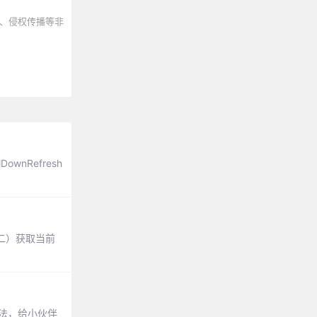
、侵权传播等非
ownRefresh
二）获取当前
办法，给小伙伴