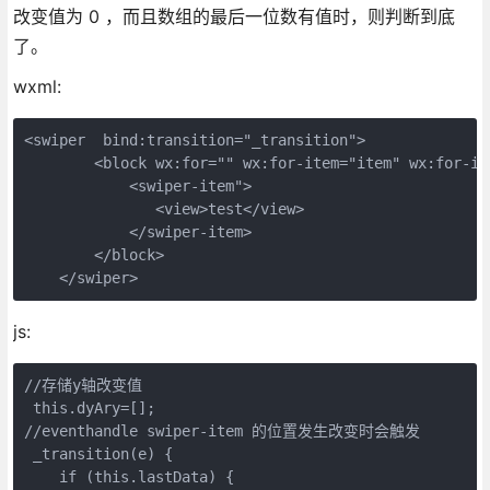
改变值为 0 ，而且数组的最后一位数有值时，则判断到底
了。
wxml:
<swiper  bind:transition="_transition">

        <block wx:for="" wx:for-item="item" wx:for-in
            <swiper-item">

               <view>test</view>

            </swiper-item>

        </block>

    </swiper>
js:
//存储y轴改变值

 this.dyAry=[];

//eventhandle swiper-item 的位置发生改变时会触发

 _transition(e) {

    if (this.lastData) {
