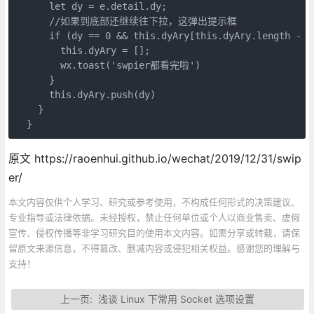
      let dy = e.detail.dy;

      //如果到底部还继续往下拉，这弹出提示框

      if (dy == 0 && this.dyAry[this.dyAry.length - 1]
        this.dyAry = [];

        wx.toast('swpier都看完啦')

      }

      this.dyAry.push(dy)

    }

  }
原文 https://raoenhui.github.io/wechat/2019/12/31/swip
er/
本文内容仅供个人学习、研究或参考使用，不构成任何形式的决策建议、
专业指导或法律依据。未经授权，禁止任何单位或个人以商业售卖、虚假
宣传、侵权传播等非学习研究目的使用本文内容。如需分享或转载，请保
留原文来源信息，不得篡改、删减内容或侵犯相关权益。感谢您的理解与
支持！
上一页:
浅谈 Linux 下常用 Socket 选项设置