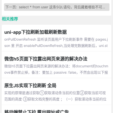
下一页:
select * from user 这条SQL语句，背后藏着哪些不可告人的秘密？
相关推荐
uni-app下拉刷新加载刷新数据
onPullDownRefresh 监听该页面用户下拉刷新事件 需要在 pages.j
son 里 开启 enablePullDownRefresh,当处理完数据刷新后，uni.st
opPullDownRefresh 可以停止当前页面的下拉刷新
微信h5页面下拉露出网页来源的解决办法
微信h5页面下拉露出网页来源的解决办法：将document的touchm
ove事件禁止掉，备注：要加上 passive: false，不然会出现以下报
错
原生JS实现下拉刷新 全局
实现的原理是通过获取①获取滚动条当前的位置②获取当前可视
范围的高度 ③获取文档完整的高度 ；（一）获取滚动条当前的位
置 ；（二）获取当前可视范围的高度
移动端禁止下拉 露出网址或广告