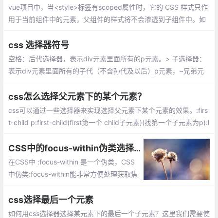
vue项目中，当<style>标签有scoped属性时，它的 CSS 样式只作
用于当前组件中的元素，父组件的样式将不会渗透到子组件中。如
果你希望 scoped 样式中的一个选择器能够作用得更深，例如影响
子组件
css 选择器符号
空格：后代选择器，表示div元素里面所有的p元素。> 子选择器：
表示div元素里面所有的子代（不含孙代及以后）p元素，~兄弟元
素选择器：表示.cls元素往后的同级的p元素
css怎么选择父元素下的某个元素？
css可以通过一些选择器来实现选择父元素下某个元素的效果。:firs
t-child p:first-child(first第一个 child子元素)(找第一个子元素为p):l
ast-child p:last-child(last倒数 child子元素)(找倒数第一个子元素
为p)
CSS中的focus-within伪类选择器
在CSS中 :focus-within 是一个伪类，CSS
中伪类:focus-within能非常方便处理获取焦
点状态， 当元素本身或其后代获得焦点
时，:focus-within伪类的元素就会有效。
css选择最后一个元素
如何用css选择器选择某元素下的最后一个子元素？这里我们需要使