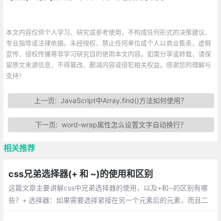
本文内容仅供个人学习、研究或参考使用，不构成任何形式的决策建议、
专业指导或法律依据。未经授权，禁止任何单位或个人以商业售卖、虚假
宣传、侵权传播等非学习研究目的使用本文内容。如需分享或转载，请保
留原文来源信息，不得篡改、删减内容或侵犯相关权益。感谢您的理解与
支持！
上一页:
JavaScript中Array.find()方法如何使用？
下一页:
word-wrap属性怎么设置文字自动换行？
相关推荐
css兄弟选择器(+ 和 ~)的使用和区别
这篇文章主要讲解css中兄弟选择器的使用，以及+和~的区别有哪
些？+ 选择器：如果需要选择紧接在另一个元素后的元素，而且二
者有相同的父元素，可以使用相邻兄弟选择器。 ~ 选择器：作用是