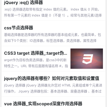
查找某一个指定元素的后面的所有兄弟结点。
jQuery :eq() 选择器
:eq() 选择器选取带有指定 index 值的元素。 index 值从 0 开始，
所有第一个元素的 index 值是 0（不是 1）。经常与其他元素/选择
器一起使用，来选择指定的组中特定序号的元素
css节点选择器
基础选择器是选择器的所有选择器的基本组成元素，也最简单，包
含如下5个类别：ID选择器，标签选择器，类选择器，属性选择
器，通配选择器
CSS3 target 选择器_:target伪类的使用
arget作为目标伪类选择器，是css3中的新
特性之一。URL 带有后面跟有锚名称 #，指
向文档内某个具体的元素。这个被链接的元
素就是目标元素(target element)。:target
jquery的选择器有哪些？如何对元素取值和设置值
选择器可用于选取当前活动的目标元素。
jQuery 选择器 jQuery 选择器允许您对 HTML 元素组或单个元素进
行操作， Jquery 选择器包括：基本选择器、层叠选择器 、基本过
滤选择器 、内容过滤选择器、可视化过滤选择器.....
vue 选择器_实现scoped深度作用选择器