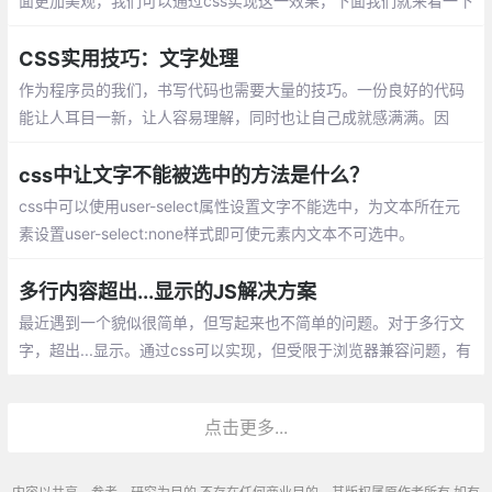
面更加美观，我们可以通过css实现这一效果，下面我们就来看一下
使用css设置首行文字缩进的方法。
CSS实用技巧：文字处理
作为程序员的我们，书写代码也需要大量的技巧。一份良好的代码
能让人耳目一新，让人容易理解，同时也让自己成就感满满。因
此，在这里简单的整理一些CSS开发技巧，希望能让你写出耳目一
新、容易理解、舒服自然的代码。
css中让文字不能被选中的方法是什么？
css中可以使用user-select属性设置文字不能选中，为文本所在元
素设置user-select:none样式即可使元素内文本不可选中。
多行内容超出...显示的JS解决方案
最近遇到一个貌似很简单，但写起来也不简单的问题。对于多行文
字，超出...显示。通过css可以实现，但受限于浏览器兼容问题，有
时候还需要依赖JS来实现。
点击更多...