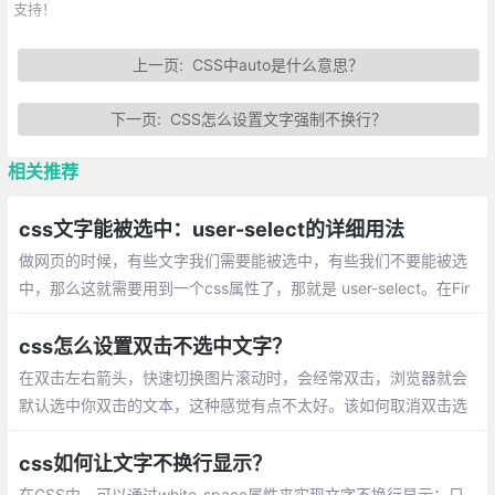
支持！
上一页:
CSS中auto是什么意思？
下一页:
CSS怎么设置文字强制不换行？
相关推荐
css文字能被选中：user-select的详细用法
做网页的时候，有些文字我们需要能被选中，有些我们不要能被选
中，那么这就需要用到一个css属性了，那就是 user-select。在Fir
efox中，-moz-user-select不是由绝对定位的元素继承的
css怎么设置双击不选中文字？
在双击左右箭头，快速切换图片滚动时，会经常双击，浏览器就会
默认选中你双击的文本，这种感觉有点不太好。该如何取消双击选
中文字呢？下面我们来看一下css设置双击不能选中文字的方法。
css如何让文字不换行显示？
在CSS中，可以通过white-space属性来实现文字不换行显示；只