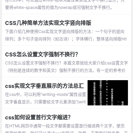
要将white-space属性的值为nowrap就可强制文字不换行。
CSS几种简单方法实现文字竖向排版
下面介绍几种使用Css实现文字竖向排版的方法：一个句子的竖向
排列；多个句子竖向排列（如古诗）；字体横行，整体竖向排版htt
ps://www.cnblogs.com/abc-x/archive/2020/07/29/13400004.
html
CSS怎么设置文字强制不换行？
CSS怎么设置文字强制不换行？本篇文章就给大家介绍css设置文字
（特别是连续的数字和英文）强制不换行的方法。有一定的参考价
值，有需要的朋友可以参考一下，希望对你们有所帮助。
css实现文字垂直展示的方法总汇
在css中，可以利用“writing-mode”属性设置
文字垂直显示，只需要给文字元素添加“{writ
ing-mode:vertical-rl; }”或者“{writing-mod
e:vertical-lr; }”样式即可。
css如何设置首行文字缩进？
在HTML网页中通常一段文字都需要设置首行缩进两个文字，使页