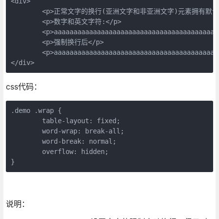
<div>

	<p>正常文字的换行(亚洲文字和非亚洲文字)元素拥有默认的white-space:normal，当定义的宽度之后就会自动换行</p>

	<p>数字和英文字符:</p>

	<p>aaaaaaaaaaaaaaaaaaaaaaaaaaaaaaaaaaaaaaaaaaaaaaaaaaaaaaaaaaaaaaaaa</p>

	<p>强制换行后</p>

	<p>aaaaaaaaaaaaaaaaaaaaaaaaaaaaaaaaaaaaaaaaaaaaaaaaaaaaaaaaaaaaaaaaa</p>

</div>
css代码：
.demo .wrap {

	table-layout: fixed;

	word-wrap: break-all;

	word-break: normal;

	overflow: hidden;

}
说明：