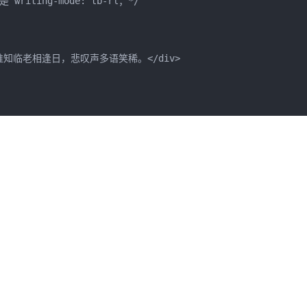
riting-mode: tb-rl；*/  

。谁知临老相逢日，悲叹声多语笑稀。</div>  
