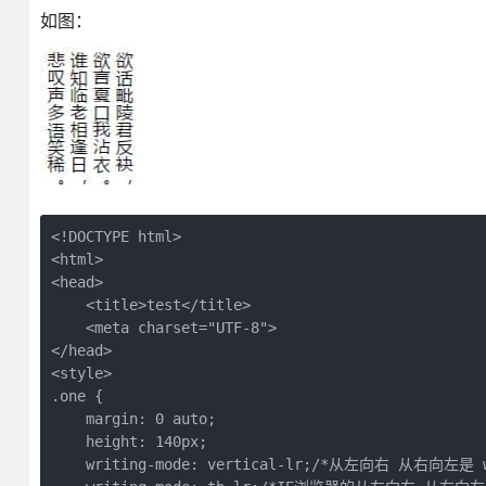
如图：
<!DOCTYPE html>  

<html>  

<head>  

    <title>test</title>  

    <meta charset="UTF-8">  

</head>  

<style>  

.one {  

    margin: 0 auto;  

    height: 140px;  

    writing-mode: vertical-lr;/*从左向右 从右向左是 wri