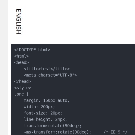
<!DOCTYPE html>

<html>

<head>

    <title>test</title>

    <meta charset="UTF-8">

</head>

<style>

.one {

    margin: 150px auto;

    width: 200px;

    font-size: 20px; 

    line-height: 24px;

    transform:rotate(90deg);

    -ms-transform:rotate(90deg);     /* IE 9 */
