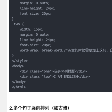
    margin: 0 auto;  

    line-height: 24px;  

    font-size: 20px;

}

.two {  

    width: 15px;  

    margin: 0 auto;  

    line-height: 24px;  

    font-size: 20px;  

    word-wrap: break-word;/*英文的时候需要加上这句，
}  

</style>  

<body>  

    <div class="one">我是竖列排版</div>  

    <div class="two">I AM ENGLISH</div>  

</body>  

</html> 
2.多个句子竖向排列（如古诗）