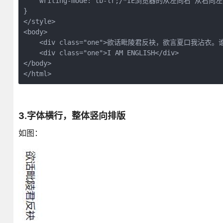
    writing-mode: tb-lr;/*IE浏览器的从左向右 从右向左是 w
}  

</style>  

<body>  

    <div class="one">欲话毗陵君反袂，欲言夏口我沾衣
    <div class="one">I AM ENGLISH</div>

</body>  

</html>
3.字体横行，整体竖向排版
如图：