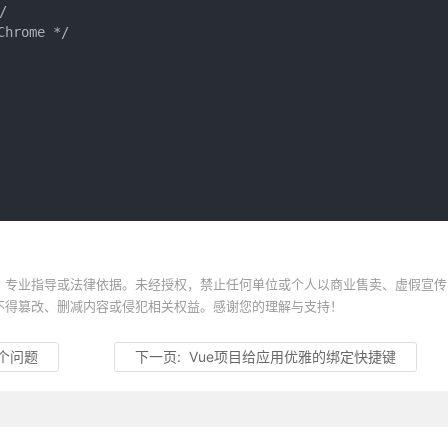


hrome */

、专业指导或法律依据。未经授权，禁止任何单位或个人以商业售卖、虚假宣传
不得篡改、删减内容或侵犯相关权益。感谢您的理解与支持！
 个问题
下一页:
Vue项目给应用优雅的绑定快捷键