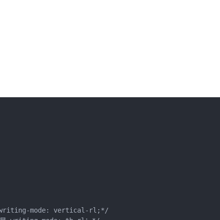
ting-mode: vertical-rl;*/  
