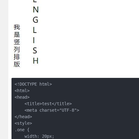
<!DOCTYPE html>  

<html>  

<head>  

    <title>test</title>  

    <meta charset="UTF-8">  

</head>  

<style>  

.one {  

    width: 20px;  
