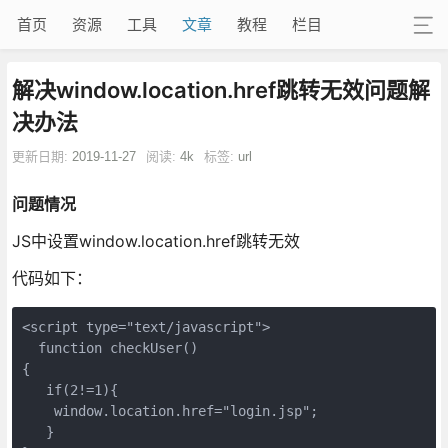
首页
资源
工具
文章
教程
栏目
解决window.location.href跳转无效问题解
决办法
更新日期:
2019-11-27
阅读:
4k
标签:
url
问题情况
JS中设置window.location.href跳转无效
代码如下：
<script type="text/javascript"> 

  function checkUser() 

{  

   if(2!=1){ 

    window.location.href="login.jsp";  

   } 
