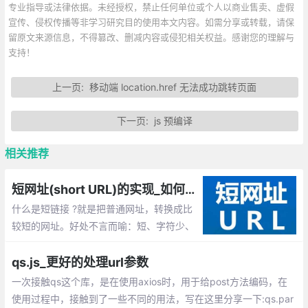
专业指导或法律依据。未经授权，禁止任何单位或个人以商业售卖、虚假
宣传、侵权传播等非学习研究目的使用本文内容。如需分享或转载，请保
留原文来源信息，不得篡改、删减内容或侵犯相关权益。感谢您的理解与
支持！
上一页:
移动端 location.href 无法成功跳转页面
下一页:
js 预编译
相关推荐
短网址(short URL)的实现_如何生成短链接URL？
什么是短链接 ?就是把普通网址，转换成比
较短的网址。好处不言而喻：短、字符少、
美观、便于发布、传播。所以如何来优雅的
生成足够短的字符串唯一ID呢？
qs.js_更好的处理url参数
一次接触qs这个库，是在使用axios时，用于给post方法编码，在
使用过程中，接触到了一些不同的用法，写在这里分享一下:qs.par