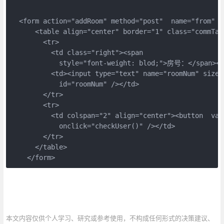
  <form action="addRoom" method="post"  name="from" id
      <table align="center" border="1" class="commTabl
        <tr> 

          <td class="right"><span 

            style="font-weight: blod;">房号：</span></t
          <td><input type="text" name="roomNum" size="
            id="roomNum" /></td> 

        </tr> 

        <tr> 

          <td colspan="2" align="center"><button  va
            onclick="checkUser()" /></td> 

        </tr> 

      </table> 

    </form>
本文内容仅供个人学习、研究或参考使用，不构成任何形式的决策建议、