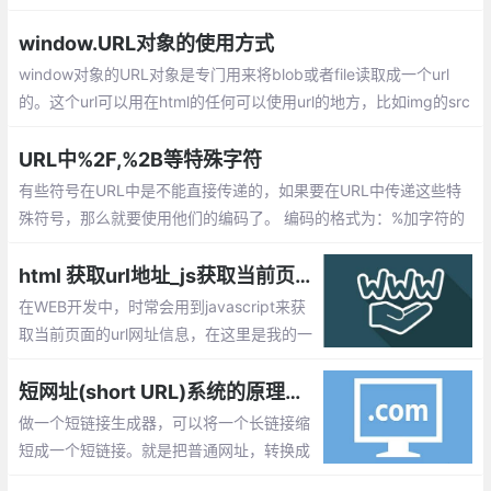
se、qs.stringify、排序、指定数组编码格式、处理json格式的参数
window.URL对象的使用方式
window对象的URL对象是专门用来将blob或者file读取成一个url
的。这个url可以用在html的任何可以使用url的地方，比如img的src
; audio/video的src和source标签等。
URL中%2F,%2B等特殊字符
有些符号在URL中是不能直接传递的，如果要在URL中传递这些特
殊符号，那么就要使用他们的编码了。 编码的格式为：%加字符的
ASCII码，即一个百分号%，后面跟对应字符的ASCII（16进制）码
值。
html 获取url地址_js获取当前页面的url网址信息汇总
在WEB开发中，时常会用到javascript来获
取当前页面的url网址信息，在这里是我的一
些获取url信息的小总结。window.location.h
ref(设置或获取整个 URL 为字符串),windo
短网址(short URL)系统的原理及其实现
w.location.protocol(设置或获取 URL 的协
做一个短链接生成器，可以将一个长链接缩
议部分)
短成一个短链接。就是把普通网址，转换成
比较短的网址。好处不言而喻。短、字符