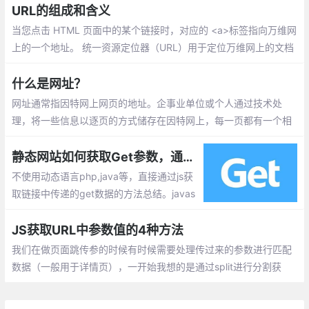
少、美观、便于发布、传播。
URL的组成和含义
当您点击 HTML 页面中的某个链接时，对应的 <a>标签指向万维网
上的一个地址。 统一资源定位器（URL）用于定位万维网上的文档
（或其他数据）。
什么是网址？
网址通常指因特网上网页的地址。企事业单位或个人通过技术处
理，将一些信息以逐页的方式储存在因特网上，每一页都有一个相
应的地址，以便其他用户访询而获取信息资料，这样的地址叫做网
址。
静态网站如何获取Get参数，通过js获取url的参数数据的实现方式
不使用动态语言php,java等，直接通过js获
取链接中传递的get数据的方法总结。javas
cript可以获取当前页面的url 只要对获取下
来的url进行简单地解析即可。
JS获取URL中参数值的4种方法
我们在做页面跳传参的时候有时候需要处理传过来的参数进行匹配
数据（一般用于详情页），一开始我想的是通过split进行分割获
取，但是在实际开发过程中觉得有点单一