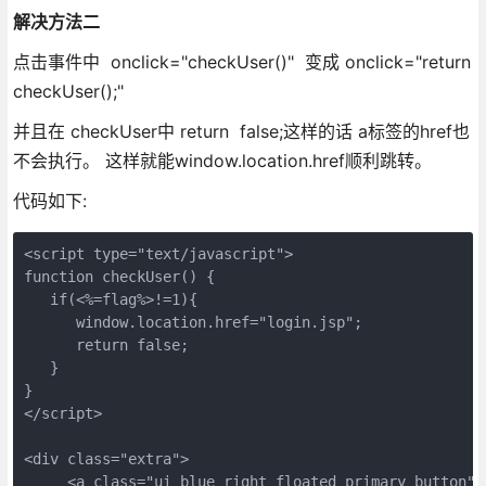
解决方法二
点击事件中 onclick="checkUser()" 变成 onclick="return
checkUser();"
并且在 checkUser中 return false;这样的话 a标签的href也
不会执行。 这样就能window.location.href顺利跳转。
代码如下:
<script type="text/javascript"> 

function checkUser() {  

   if(<%=flag%>!=1){ 

      window.location.href="login.jsp"; 

      return false; 

   } 

} 

</script> 

<div class="extra"> 

     <a class="ui blue right floated primary button"