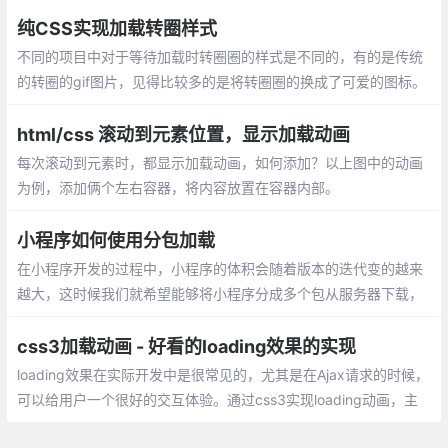
短200~300ms的时间，获取到数据并渲染到页面上，实现数据在
小程序页面中预加载。这种技术
纯CSS实现加载转圈样式
不同的项目中对于等待加载时转圈圈的样式是不同的，有的是传统
的转圈的gif图片，见得比较多的是将转圈圈的换成了可爱的图标。
有时候项目中加入等待加载的图片会很违和，不符合美观，所以需
要用CSS做一个。
html/css 滚动到元素位置，显示加载动画
每次滚动到元素时，都显示加载动画，如何添加？以上图中的动画
为例，添加俩个左右容器，将内容放置在容器内部。
小程序如何使用分包加载
在小程序开发的过程中，小程序的体积会随着版本的迭代变的越来
越大，这时候我们就希望能够将小程序分成多个包从服务器下载，
这样既可以加快首屏的渲染也便于后续按需加载的实现
css3加载动画 - 好看的loading效果的实现
loading效果在实际开发中是很常见的，尤其是在Ajax请求的时候，
可以给用户一个很好的交互体验。通过css3实现loading动画，主
要用到的属性：