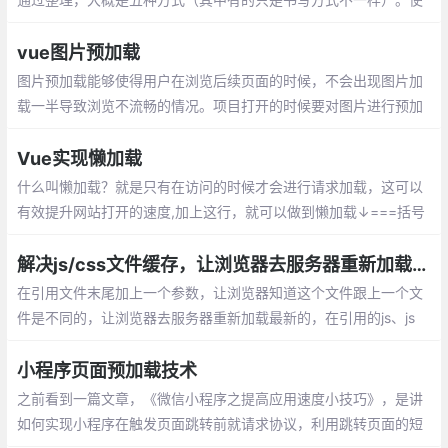
用jQuery的$(function){};document加载完成后就执行方法。
vue图片预加载
图片预加载能够使得用户在浏览后续页面的时候，不会出现图片加
载一半导致浏览不流畅的情况。项目打开的时候要对图片进行预加
载，在App.vue里面的beforeCreate添加预加载程序
Vue实现懒加载
什么叫懒加载？就是只有在访问的时候才会进行请求加载，这可以
有效提升网站打开的速度,加上这行，就可以做到懒加载↓===括号
里的路径改成组件的路径，然后就不需要在上面import了
解决js/css文件缓存，让浏览器去服务器重新加载最新js/css
在引用文件末尾加上一个参数，让浏览器知道这个文件跟上一个文
件是不同的，让浏览器去服务器重新加载最新的，在引用的js、js
p、css、html等文件的地址后面加上参数的作用：
小程序页面预加载技术
之前看到一篇文章，《微信小程序之提高应用速度小技巧》，是讲
如何实现小程序在触发页面跳转前就请求协议，利用跳转页面的短