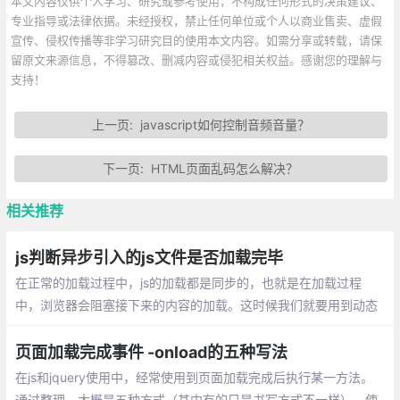
本文内容仅供个人学习、研究或参考使用，不构成任何形式的决策建议、
专业指导或法律依据。未经授权，禁止任何单位或个人以商业售卖、虚假
宣传、侵权传播等非学习研究目的使用本文内容。如需分享或转载，请保
留原文来源信息，不得篡改、删减内容或侵犯相关权益。感谢您的理解与
支持！
上一页:
javascript如何控制音频音量？
下一页:
HTML页面乱码怎么解决？
相关推荐
js判断异步引入的js文件是否加载完毕
在正常的加载过程中，js的加载都是同步的，也就是在加载过程
中，浏览器会阻塞接下来的内容的加载。这时候我们就要用到动态
加载，动态加载是异步的，如果我们在后边要用到这个动态加载的j
s文件里的东西
页面加载完成事件 -onload的五种写法
在js和jquery使用中，经常使用到页面加载完成后执行某一方法。
通过整理，大概是五种方式（其中有的只是书写方式不一样）。使